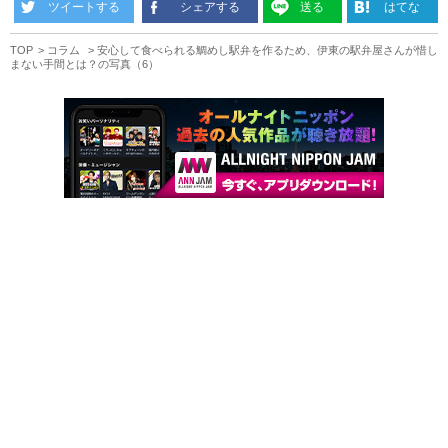
ツイートする
シェアする
送る
はてな
TOP
コラム
安心して食べられる鯛めし駅弁を作るため、伊東の駅弁屋さんが惜し
まない手間とは？の写真（6）