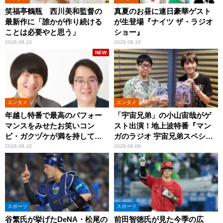
笑福亭鶴瓶 西川美和監督の
真夏のお昼に連日豪華ゲスト
最新作に「誰かが作り続ける
が生登場『ナイツ ザ・ラジオ
ことは必要やと思う」
ショー』
2026.08.10
2026.08.10
NEW
エンタメ
エンタメ
年越し特番で最高のパフォー
「宇宙兄弟」の小山宙哉がゲ
マンスをみせたお笑いコン
スト出演！地上波特番『マン
ビ・ガクヅケが満を持して
ガのラジオ 宇宙兄弟スペシャ
『オールナイトニッポン
ル 』
2026.08.10
2026.08.09
0(ZERO)』に登場！
スポーツ
スポーツ
谷繁氏が挙げたDeNA・松尾の
前田智徳氏が見た今季の広