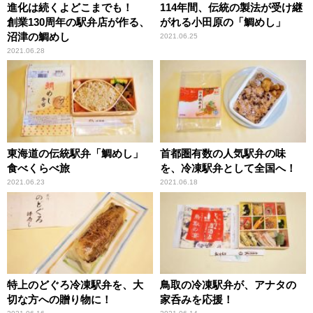
進化は続くよどこまでも！
114年間、伝統の製法が受け継
創業130周年の駅弁店が作る、
がれる小田原の「鯛めし」
沼津の鯛めし
2021.06.25
2021.06.28
東海道の伝統駅弁「鯛めし」
首都圏有数の人気駅弁の味
食べくらべ旅
を、冷凍駅弁として全国へ！
2021.06.23
2021.06.18
特上のどぐろ冷凍駅弁を、大
鳥取の冷凍駅弁が、アナタの
切な方への贈り物に！
家呑みを応援！