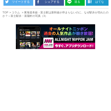
ツイートする
シェアする
送る
はてな
TOP
コラム
東海道本線・富士駅は新幹線が停まらないのに、なぜ駅弁が売れたの
か？～富士駅弁・富陽軒の写真（3）