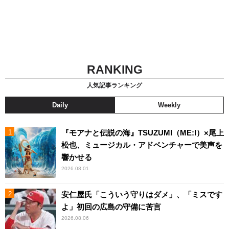
RANKING
人気記事ランキング
Daily
Weekly
『モアナと伝説の海』TSUZUMI（ME:I）×尾上
松也、ミュージカル・アドベンチャーで美声を
響かせる
2026.08.01
安仁屋氏「こういう守りはダメ」、「ミスです
よ」初回の広島の守備に苦言
2026.08.06