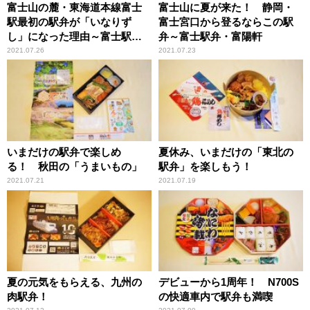
富士山の麓・東海道本線富士
富士山に夏が来た！ 静岡・
駅最初の駅弁が「いなりず
富士宮口から登るならこの駅
し」になった理由～富士駅
弁～富士駅弁・富陽軒
弁・富陽軒
2021.07.26
2021.07.23
いまだけの駅弁で楽しめ
夏休み、いまだけの「東北の
る！ 秋田の「うまいもの」
駅弁」を楽しもう！
2021.07.21
2021.07.19
夏の元気をもらえる、九州の
デビューから1周年！ N700S
肉駅弁！
の快適車内で駅弁も満喫