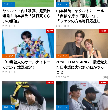
スポーツ
スポーツ
ヤクルト・内山壮真、超美技
山本昌氏、ヤクルトにエール
連発！山本昌氏「猛打賞くら
「自信を持って欲しい」、
いの価値」
「ファンの方も毎日応援して
くれています」
2026.08.08
2026.08.08
NEW
NEW
エンタメ
エンタメ
『中島健人のオールナイトニ
2PM・CHANSUNG、最近覚え
ッポン』放送決定！
た日本語に大沢あかねがツッ
コミ
2026.08.08
2026.08.07
AD
NEW
NEW
スポーツ
スポーツ