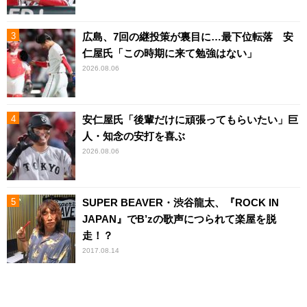
広島、7回の継投策が裏目に…最下位転落 安
仁屋氏「この時期に来て勉強はない」
2026.08.06
安仁屋氏「後輩だけに頑張ってもらいたい」巨
人・知念の安打を喜ぶ
2026.08.06
SUPER BEAVER・渋谷龍太、『ROCK IN
JAPAN』でB’zの歌声につられて楽屋を脱
走！？
2017.08.14