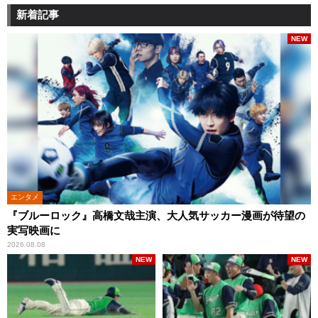
新着記事
NEW
エンタメ
『ブルーロック』高橋文哉主演、大人気サッカー漫画が待望の
実写映画に
2026.08.08
NEW
NEW