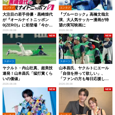
エンタメ
エンタメ
大注目の若手俳優・黒崎煌代
『ブルーロック』高橋文哉主
が『オールナイトニッポン
演、大人気サッカー漫画が待
0(ZERO)』に初登場「今から
望の実写映画に
とてもワクワクしておりま
2026.08.08
2026.08.08
す！」
NEW
NEW
スポーツ
スポーツ
ヤクルト・内山壮真、超美技
山本昌氏、ヤクルトにエール
連発！山本昌氏「猛打賞くら
「自信を持って欲しい」、
いの価値」
「ファンの方も毎日応援して
くれています」
2026.08.08
2026.08.08
NEW
NEW
エンタメ
エンタメ