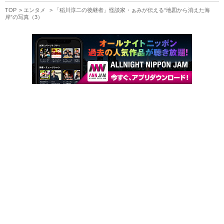
TOP
エンタメ
「稲川淳二の後継者」怪談家・ぁみが伝える“地図から消えた海
岸”の写真（3）