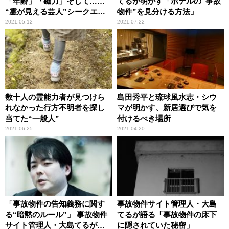
「年齢」「磁力」そして……
てるが明かす「ホテルの“事故
“霊が見える芸人”シークエン
物件”を見分ける方法」
スはやともが語る意外な環境
2021.05.12
2021.07.22
数十人の霊能力者が見つけら
島田秀平と琉球風水志・シウ
れなかった行方不明者を探し
マが明かす、新居選びで気を
当てた“一般人”
付けるべき場所
2021.06.25
2021.04.20
「事故物件の告知義務に関す
事故物件サイト管理人・大島
る“暗黙のルール”」 事故物件
てるが語る「事故物件の床下
サイト管理人・大島てるが解
に隠されていた秘密」