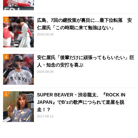
広島、7回の継投策が裏目に…最下位転落 安
仁屋氏「この時期に来て勉強はない」
2026.08.06
安仁屋氏「後輩だけに頑張ってもらいたい」巨
人・知念の安打を喜ぶ
2026.08.06
SUPER BEAVER・渋谷龍太、『ROCK IN
JAPAN』でB’zの歌声につられて楽屋を脱
走！？
2017.08.14