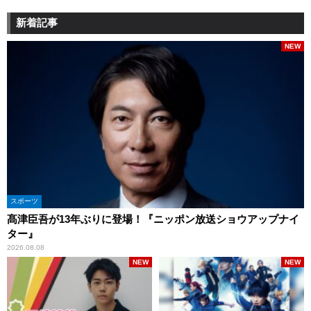
新着記事
NEW
スポーツ
髙津臣吾が13年ぶりに登場！『ニッポン放送ショウアップナイ
ター』
2026.08.08
NEW
NEW