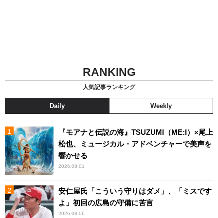
RANKING
人気記事ランキング
Daily
Weekly
『モアナと伝説の海』TSUZUMI（ME:I）×尾上
松也、ミュージカル・アドベンチャーで美声を
響かせる
2026.08.01
安仁屋氏「こういう守りはダメ」、「ミスです
よ」初回の広島の守備に苦言
2026.08.06