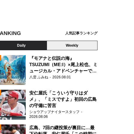
ANKING
人気記事ランキング
Daily
Weekly
『モアナと伝説の海』
0S新幹線電車「のぞみ」、東海道新幹線・品川～新横浜間
TSUZUMI（ME:I）×尾上松也、ミ
ュージカル・アドベンチャーで美
N
声を響かせる
八雲 ふみね
2026.08.01
安仁屋氏「こういう守りはダ
メ」、「ミスですよ」初回の広島
の守備に苦言
ショウアップナイタースタッフ
2026.08.06
広島、7回の継投策が裏目に…最
下位転落 安仁屋氏「この時期に