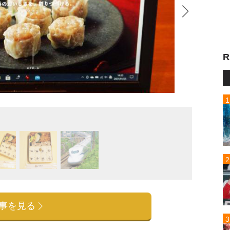
R
N70
事を見る