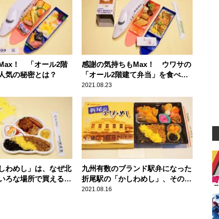
Max！ 「オール2階
感謝の気持ちもMax！ ウワサの
人気の秘密とは？
「オール2階建て弁当」を食べて
みた
2021.08.23
しわめし」は、なぜ北
九州有数のブランド駅弁になった
いろな場所で買えるの
折尾駅の「かしわめし」、その美
味しさの秘密とは？
2021.08.16