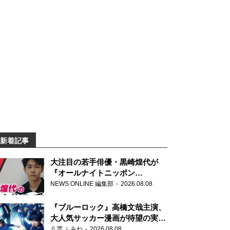
新着記事
大注目の若手俳優・黒崎煌代が
『オールナイトニッポン
0(ZERO)』に初登場「今からとて
NEWS ONLINE 編集部
2026.08.08
もワクワクしております！」
『ブルーロック』高橋文哉主演、
大人気サッカー漫画が待望の実写
映画に
八雲 ふみね
2026.08.08