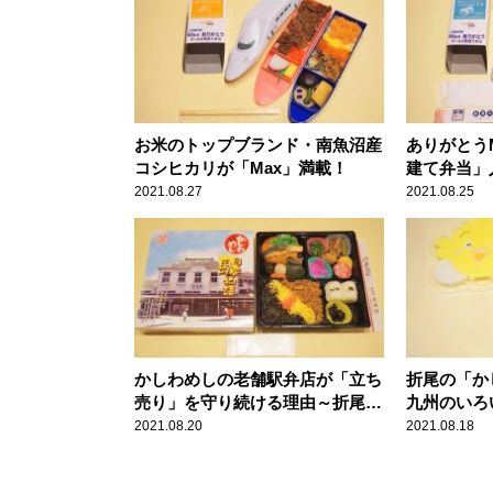
お米のトップブランド・南魚沼産
ありがとう
コシヒカリが「Max」満載！
建て弁当」
2021.08.27
2021.08.25
かしわめしの老舗駅弁店が「立ち
折尾の「か
売り」を守り続ける理由～折尾駅
九州のいろ
弁・東筑軒
か？
2021.08.20
2021.08.18