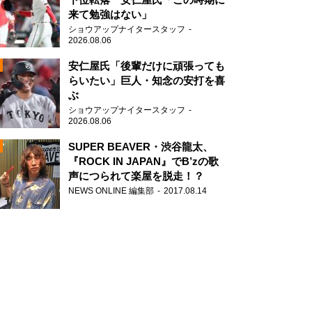
来て勉強はない」
ショウアップナイタースタッフ
2026.08.06
安仁屋氏「後輩だけに頑張っても
らいたい」巨人・知念の安打を喜
ぶ
N
ショウアップナイタースタッフ
AD
2026.08.06
SUPER BEAVER・渋谷龍太、
『ROCK IN JAPAN』でB’zの歌
声につられて楽屋を脱走！？
NEWS ONLINE 編集部
2017.08.14
2