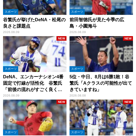
スポーツ
スポーツ
谷繁氏が挙げたDeNA・松尾の
前田智徳氏が見た今季の広
良さと課題点
島・小園海斗
2026.08.09
2026.08.09
NEW
NEW
スポーツ
スポーツ
DeNA、エンカーナシオン4番
5位・中日、8月は6勝1敗！谷
固定で打線が活性化 谷繁氏
繁氏「Aクラスの可能性が出て
「前後の流れがすごく良くな
きていますね」
りましたね」
2026.08.09
2026.08.08
NEW
NEW
スポーツ
スポーツ