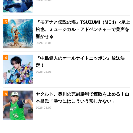
『モアナと伝説の海』TSUZUMI（ME:I）×尾上
松也、ミュージカル・アドベンチャーで美声を
響かせる
2026.08.01
『中島健人のオールナイトニッポン』放送決
定！
2026.08.08
ヤクルト、奥川の完封勝利で連敗を止める！山
本昌氏「勝つにはこういう形しかない」
2026.08.07