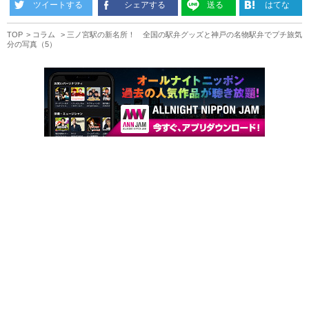
ツイートする
シェアする
送る
はてな
TOP
コラム
三ノ宮駅の新名所！ 全国の駅弁グッズと神戸の名物駅弁でプチ旅気
分の写真（5）