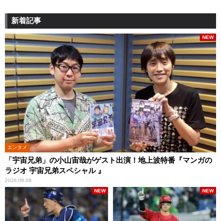
新着記事
NEW
エンタメ
「宇宙兄弟」の小山宙哉がゲスト出演！地上波特番『マンガの
ラジオ 宇宙兄弟スペシャル 』
2026.08.09
NEW
NEW