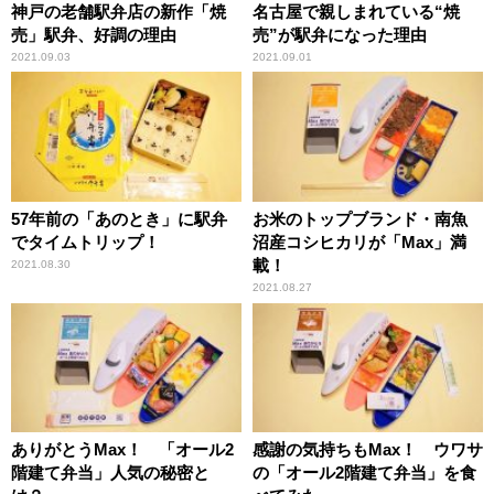
神戸の老舗駅弁店の新作「焼
名古屋で親しまれている“焼
売」駅弁、好調の理由
売”が駅弁になった理由
2021.09.03
2021.09.01
57年前の「あのとき」に駅弁
お米のトップブランド・南魚
でタイムトリップ！
沼産コシヒカリが「Max」満
載！
2021.08.30
2021.08.27
ありがとうMax！ 「オール2
感謝の気持ちもMax！ ウワサ
階建て弁当」人気の秘密と
の「オール2階建て弁当」を食