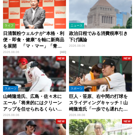
ライフ
ニュース
日清製粉ウェルナが“本格・利
政治日程でみる消費税率引き
便・即食・健康”を軸に新商品
下げ議論
を展開 「マ・マー」「青の
2026.08.06
洞窟」ブランドを強化
2026.08.06
AD
NEW
NEW
スポーツ
スポーツ
山崎隆造氏、広島・佐々木に
巨人・笹原、右中間の打球を
エール「将来的にはクリーン
スライディングキャッチ！山
アップを任せられるくらいま
崎隆造氏「一歩でも遅れた
では成長して」
ら…」
2026.08.06
2026.08.06
NEW
NEW