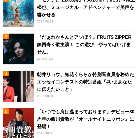
松也、ミュージカル・アドベンチャーで美声を
響かせる
2026.08.01
『だぁれかさんとアソぼ？』FRUITS ZIPPER
鎮西寿々歌主演！ この遊び、やってはいけま
せん。
2026.07.25
朝井リョウ、知花くららが特別審査員を務めた
エッセイコンテストの特別番組「#いまあなた
に伝えたいこと」
2026.08.04
「いつでも肩は温まっております」デビュー30
周年の西川貴教が『オールナイトニッポン』に
登場！
2026.08.03