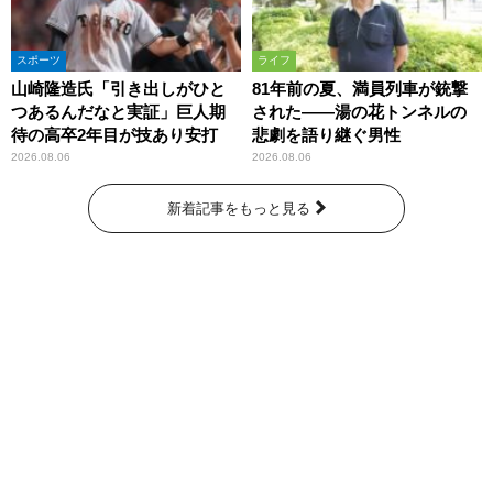
スポーツ
ライフ
山崎隆造氏「引き出しがひと
81年前の夏、満員列車が銃撃
つあるんだなと実証」巨人期
された――湯の花トンネルの
待の高卒2年目が技あり安打
悲劇を語り継ぐ男性
2026.08.06
2026.08.06
新着記事をもっと見る