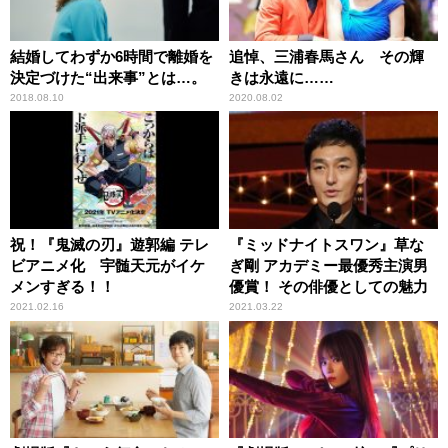
結婚してわずか6時間で離婚を
追悼、三浦春馬さん その輝
決定づけた“出来事”とは…。
きは永遠に……
2018.08.10
2020.08.02
祝！『鬼滅の刃』遊郭編 テレ
『ミッドナイトスワン』草な
ビアニメ化 宇髄天元がイケ
ぎ剛 アカデミー最優秀主演男
メンすぎる！！
優賞！ その俳優としての魅力
2021.02.16
2021.03.22