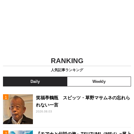
RANKING
人気記事ランキング
Daily
Weekly
笑福亭鶴瓶 スピッツ・草野マサムネの忘れら
れない一言
2026.08.03
『モアナと伝説の海』TSUZUMI（ME:I）×尾上