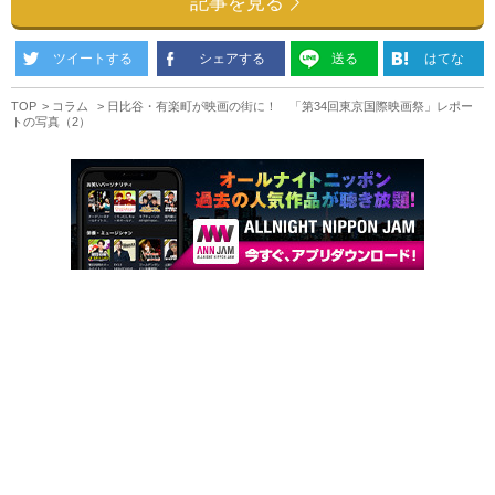
記事を見る
ツイートする
シェアする
送る
はてな
TOP
コラム
日比谷・有楽町が映画の街に！ 「第34回東京国際映画祭」レポー
トの写真（2）