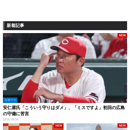
新着記事
NEW
スポーツ
安仁屋氏「こういう守りはダメ」、「ミスですよ」初回の広島
の守備に苦言
2026.08.06
NEW
NEW