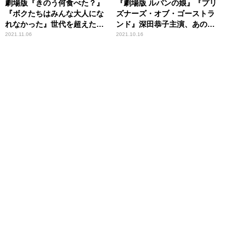
劇場版『きのう何食べた？』
『劇場版 ルパンの娘』『プリ
『ボクたちはみんな大人にな
ズナーズ・オブ・ゴーストラ
れなかった』世代を超えた共
ンド』深田恭子主演、あの熱
感ムービー2選
狂がスクリーンに＆園子温監
2021.11.06
2021.10.16
督がハリウッドに殴り込み！