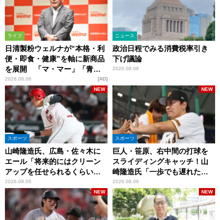
ライフ
ニュース
日清製粉ウェルナが“本格・利
政治日程でみる消費税率引き
便・即食・健康”を軸に新商品
下げ議論
を展開 「マ・マー」「青の
2026.08.06
洞窟」ブランドを強化
2026.08.06
AD
NEW
NEW
スポーツ
スポーツ
山崎隆造氏、広島・佐々木に
巨人・笹原、右中間の打球を
エール「将来的にはクリーン
スライディングキャッチ！山
アップを任せられるくらいま
崎隆造氏「一歩でも遅れた
では成長して」
ら…」
2026.08.06
2026.08.06
NEW
NEW