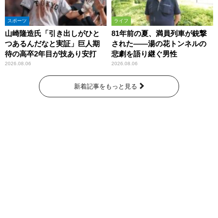
スポーツ
ライフ
山崎隆造氏「引き出しがひと
81年前の夏、満員列車が銃撃
つあるんだなと実証」巨人期
された――湯の花トンネルの
待の高卒2年目が技あり安打
悲劇を語り継ぐ男性
2026.08.06
2026.08.06
新着記事をもっと見る