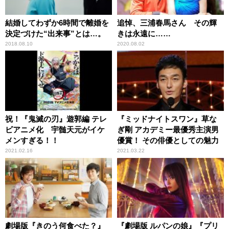
結婚してわずか6時間で離婚を
追悼、三浦春馬さん その輝
決定づけた“出来事”とは…。
きは永遠に……
2018.08.10
2020.08.02
祝！『鬼滅の刃』遊郭編 テレ
『ミッドナイトスワン』草な
ビアニメ化 宇髄天元がイケ
ぎ剛 アカデミー最優秀主演男
メンすぎる！！
優賞！ その俳優としての魅力
2021.02.16
2021.03.22
劇場版『きのう何食べた？』
『劇場版 ルパンの娘』『プリ