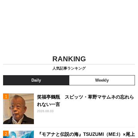
RANKING
人気記事ランキング
Daily
Weekly
笑福亭鶴瓶 スピッツ・草野マサムネの忘れら
れない一言
2026.08.03
『モアナと伝説の海』TSUZUMI（ME:I）×尾上