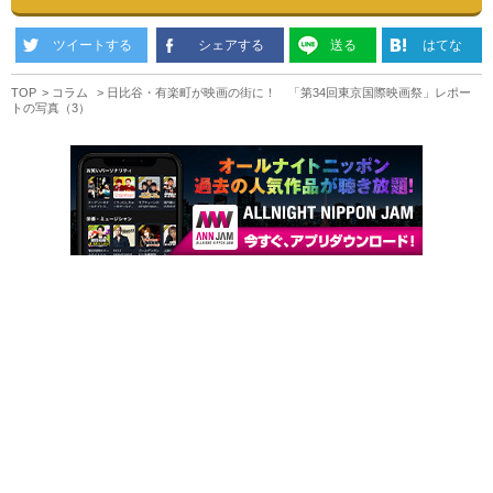
ツイートする
シェアする
送る
はてな
TOP
コラム
日比谷・有楽町が映画の街に！ 「第34回東京国際映画祭」レポー
トの写真（3）