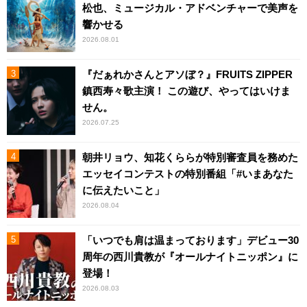
松也、ミュージカル・アドベンチャーで美声を
響かせる
2026.08.01
『だぁれかさんとアソぼ？』FRUITS ZIPPER
鎮西寿々歌主演！ この遊び、やってはいけま
せん。
2026.07.25
朝井リョウ、知花くららが特別審査員を務めた
エッセイコンテストの特別番組「#いまあなた
に伝えたいこと」
2026.08.04
「いつでも肩は温まっております」デビュー30
周年の西川貴教が『オールナイトニッポン』に
登場！
2026.08.03