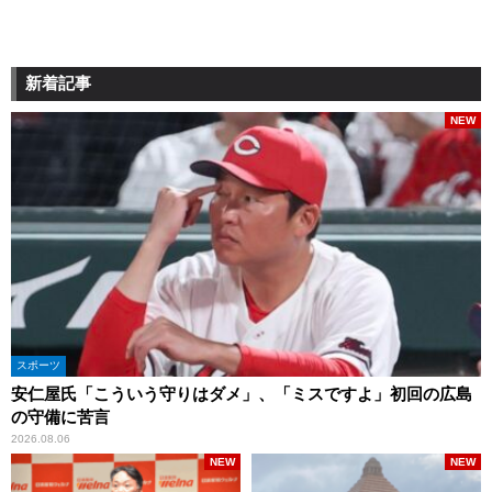
新着記事
NEW
スポーツ
安仁屋氏「こういう守りはダメ」、「ミスですよ」初回の広島
の守備に苦言
2026.08.06
NEW
NEW