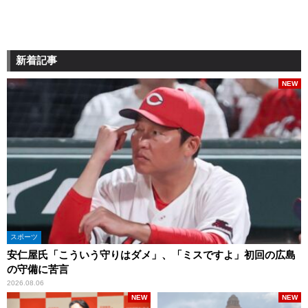
新着記事
NEW
スポーツ
安仁屋氏「こういう守りはダメ」、「ミスですよ」初回の広島
の守備に苦言
2026.08.06
NEW
NEW