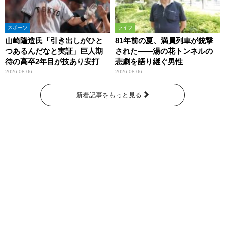
スポーツ
ライフ
山崎隆造氏「引き出しがひと
81年前の夏、満員列車が銃撃
つあるんだなと実証」巨人期
された――湯の花トンネルの
待の高卒2年目が技あり安打
悲劇を語り継ぐ男性
2026.08.06
2026.08.06
新着記事をもっと見る