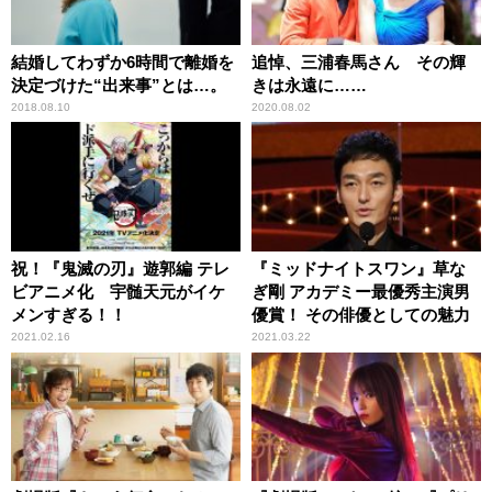
結婚してわずか6時間で離婚を
追悼、三浦春馬さん その輝
決定づけた“出来事”とは…。
きは永遠に……
2018.08.10
2020.08.02
祝！『鬼滅の刃』遊郭編 テレ
『ミッドナイトスワン』草な
ビアニメ化 宇髄天元がイケ
ぎ剛 アカデミー最優秀主演男
メンすぎる！！
優賞！ その俳優としての魅力
2021.02.16
2021.03.22