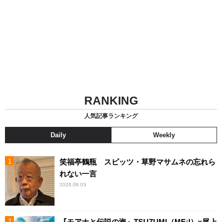
RANKING
人気記事ランキング
Daily
Weekly
笑福亭鶴瓶 スピッツ・草野マサムネの忘れら
れない一言
2026.08.03
『モアナと伝説の海』TSUZUMI（ME:I）×尾上