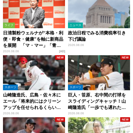
ライフ
ニュース
日清製粉ウェルナが“本格・利
政治日程でみる消費税率引き
便・即食・健康”を軸に新商品
下げ議論
を展開 「マ・マー」「青の
2026.08.06
洞窟」ブランドを強化
2026.08.06
AD
NEW
NEW
スポーツ
スポーツ
山崎隆造氏、広島・佐々木に
巨人・笹原、右中間の打球を
エール「将来的にはクリーン
スライディングキャッチ！山
アップを任せられるくらいま
崎隆造氏「一歩でも遅れた
では成長して」
ら…」
2026.08.06
2026.08.06
NEW
NEW