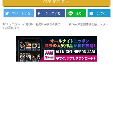
記事を見る
ツイートする
シェアする
送る
はてな
TOP
コラム
日比谷・有楽町が映画の街に！ 「第34回東京国際映画祭」レポー
トの写真（7）