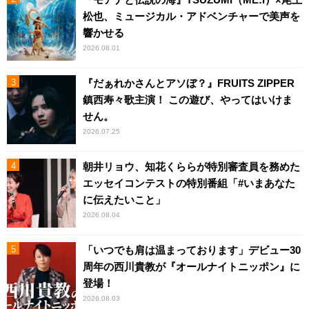
松也、ミュージカル・アドベンチャーで美声を
響かせる
2026.08.01
『だぁれかさんとアソぼ？』FRUITS ZIPPER
鎮西寿々歌主演！ この遊び、やってはいけま
せん。
2026.07.25
朝井リョウ、知花くららが特別審査員を務めた
エッセイコンテストの特別番組「#いまあなた
に伝えたいこと」
2026.08.04
「いつでも肩は温まっております」デビュー30
周年の西川貴教が『オールナイトニッポン』に
登場！
2026.08.03