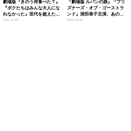
劇場版『きのう何食べた？』
『劇場版 ルパンの娘』『プリ
『ボクたちはみんな大人にな
ズナーズ・オブ・ゴーストラ
れなかった』世代を超えた共
ンド』深田恭子主演、あの熱
感ムービー2選
狂がスクリーンに＆園子温監
2021.11.06
2021.10.16
督がハリウッドに殴り込み！