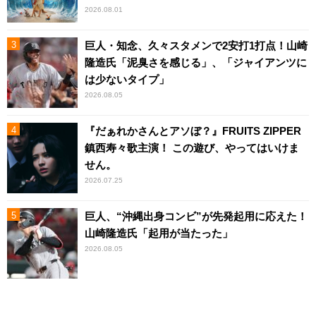
2026.08.01
巨人・知念、久々スタメンで2安打1打点！山崎
隆造氏「泥臭さを感じる」、「ジャイアンツに
は少ないタイプ」
2026.08.05
『だぁれかさんとアソぼ？』FRUITS ZIPPER
鎮西寿々歌主演！ この遊び、やってはいけま
せん。
2026.07.25
巨人、“沖縄出身コンビ”が先発起用に応えた！
山崎隆造氏「起用が当たった」
2026.08.05