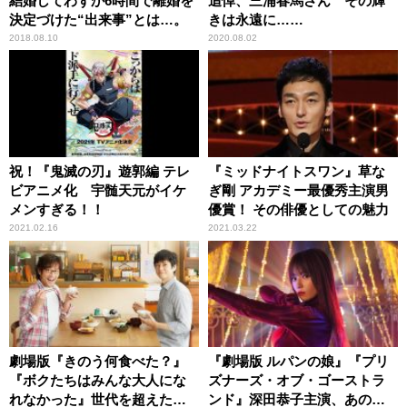
結婚してわずか6時間で離婚を
追悼、三浦春馬さん その輝
決定づけた“出来事”とは…。
きは永遠に……
2018.08.10
2020.08.02
祝！『鬼滅の刃』遊郭編 テレ
『ミッドナイトスワン』草な
ビアニメ化 宇髄天元がイケ
ぎ剛 アカデミー最優秀主演男
メンすぎる！！
優賞！ その俳優としての魅力
2021.02.16
2021.03.22
劇場版『きのう何食べた？』
『劇場版 ルパンの娘』『プリ
『ボクたちはみんな大人にな
ズナーズ・オブ・ゴーストラ
れなかった』世代を超えた共
ンド』深田恭子主演、あの熱