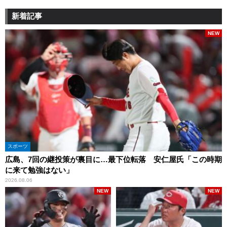
新着記事
NEW
スポーツ
広島、7回の継投策が裏目に…最下位転落 安仁屋氏「この時期
に来て勉強はない」
2026.08.06
NEW
NEW