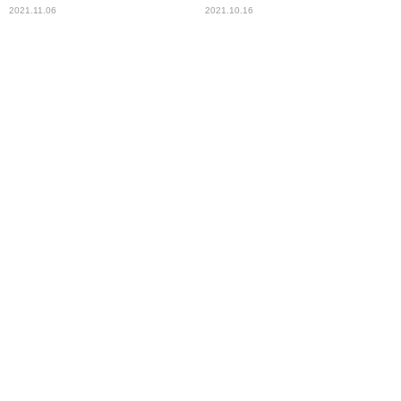
感ムービー2選
狂がスクリーンに＆園子温監
2021.11.06
2021.10.16
督がハリウッドに殴り込み！