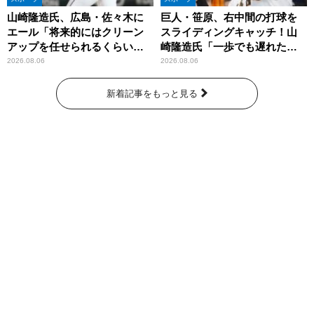
山崎隆造氏、広島・佐々木に
巨人・笹原、右中間の打球を
エール「将来的にはクリーン
スライディングキャッチ！山
アップを任せられるくらいま
崎隆造氏「一歩でも遅れた
では成長して」
ら…」
2026.08.06
2026.08.06
新着記事をもっと見る