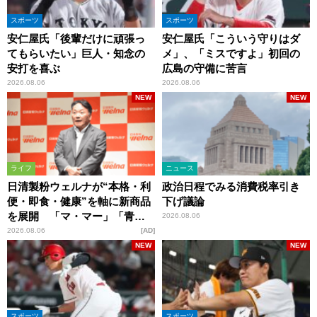
スポーツ
スポーツ
安仁屋氏「後輩だけに頑張っ
安仁屋氏「こういう守りはダ
てもらいたい」巨人・知念の
メ」、「ミスですよ」初回の
安打を喜ぶ
広島の守備に苦言
2026.08.06
2026.08.06
NEW
NEW
ライフ
ニュース
日清製粉ウェルナが“本格・利
政治日程でみる消費税率引き
便・即食・健康”を軸に新商品
下げ議論
を展開 「マ・マー」「青の
2026.08.06
洞窟」ブランドを強化
2026.08.06
AD
NEW
NEW
スポーツ
スポーツ