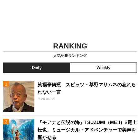
RANKING
人気記事ランキング
Daily
Weekly
笑福亭鶴瓶 スピッツ・草野マサムネの忘れら
れない一言
2026.08.03
『モアナと伝説の海』TSUZUMI（ME:I）×尾上
松也、ミュージカル・アドベンチャーで美声を
響かせる