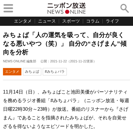
エンタメ
ニュース
スポーツ
コラム
ライフ
みちょぱ「人の運気を吸って、自分が良く
なる悪いやつ（笑）」 自分の“さげまん”傾
向を分析
NEWS ONLINE 編集部
公開：
2021-11-22
（
2021-11-22
更新）
エンタメ
みちょぱ
#みちょパラ
11月14日（日）、みちょぱこと池田美優がパーソナリティ
を務めるラジオ番組「#みちょパラ」（ニッポン放送・毎週
日曜22時30分～23時）が放送。番組のリスナーから『さげ
まん』であることを指摘されたみちょぱが、それを自覚せ
ざるを得ないようなエピソードを明かした。