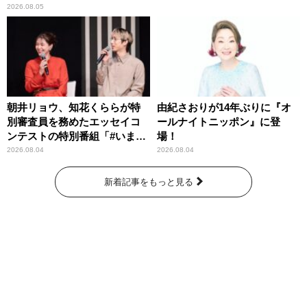
わりパーソナリティ
2026.08.05
朝井リョウ、知花くららが特
由紀さおりが14年ぶりに『オ
別審査員を務めたエッセイコ
ールナイトニッポン』に登
ンテストの特別番組「#いまあ
場！
なたに伝えたいこと」
2026.08.04
2026.08.04
新着記事をもっと見る