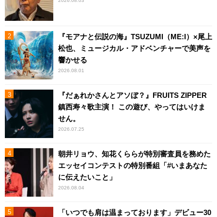
2026.08.03
『モアナと伝説の海』TSUZUMI（ME:I）×尾上
松也、ミュージカル・アドベンチャーで美声を
響かせる
2026.08.01
『だぁれかさんとアソぼ？』FRUITS ZIPPER
鎮西寿々歌主演！ この遊び、やってはいけま
せん。
2026.07.25
朝井リョウ、知花くららが特別審査員を務めた
エッセイコンテストの特別番組「#いまあなた
に伝えたいこと」
2026.08.04
「いつでも肩は温まっております」デビュー30