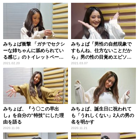
みちょぱ衝撃 「ガチでセクシ
みちょぱ「男性の自然現象で
ーな姉ちゃんに舐められてい
すもんね、仕方ないことだか
る感じ」のトイレットペーパ
ら」男の性の目覚めエピソー
ーイラストを目にして
ドに理解
2021.02.20
2021.03.07
みちょぱ、『う〇この早出
みちょぱ、誕生日に祝われて
し』を自分の“特技”にした理
も「うれしくない」2人の男の
由を語る
名を明かす
2020.11.06
2020.11.21