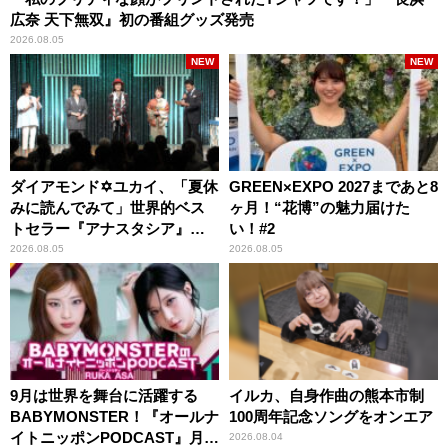
広奈 天下無双』初の番組グッズ発売
2026.08.05
NEW
NEW
ダイアモンド✡ユカイ、「夏休
GREEN×EXPO 2027まであと8
みに読んでみて」世界的ベス
ヶ月！“花博”の魅力届けた
トセラー『アナスタシア』を
い！#2
紹介
2026.08.05
2026.08.05
9月は世界を舞台に活躍する
イルカ、自身作曲の熊本市制
BABYMONSTER！『オールナ
100周年記念ソングをオンエア
イトニッポンPODCAST』月替
2026.08.04