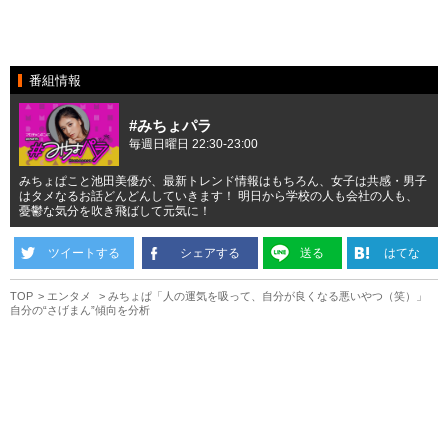
番組情報
#みちょパラ
毎週日曜日 22:30-23:00
みちょぱこと池田美優が、最新トレンド情報はもちろん、女子は共感・男子
はタメなるお話どんどんしていきます！ 明日から学校の人も会社の人も、
憂鬱な気分を吹き飛ばして元気に！
ツイートする
シェアする
送る
はてな
TOP
エンタメ
みちょぱ「人の運気を吸って、自分が良くなる悪いやつ（笑）」
自分の“さげまん”傾向を分析