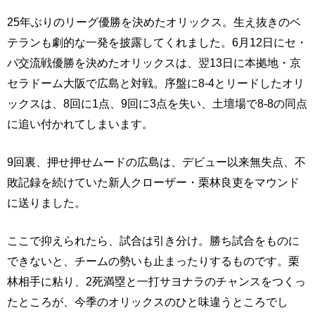
25年ぶりのリーグ優勝を決めたオリックス。生え抜きのベ
テランも劇的な一発を披露してくれました。6月12日にセ・
パ交流戦優勝を決めたオリックスは、翌13日に本拠地・京
セラドーム大阪で広島と対戦。序盤に8-4とリードしたオリ
ックスは、8回に1点、9回に3点を失い、土壇場で8-8の同点
に追い付かれてしまいます。
9回裏、押せ押せムードの広島は、デビュー以来無失点、不
敗記録を続けていた新人クローザー・栗林良吏をマウンド
に送りました。
ここで抑えられたら、試合は引き分け。勝ち試合をものに
できないと、チームの勢いも止まったりするものです。栗
林相手に粘り、2死満塁と一打サヨナラのチャンスをつくっ
たところが、今季のオリックスのひと味違うところでし