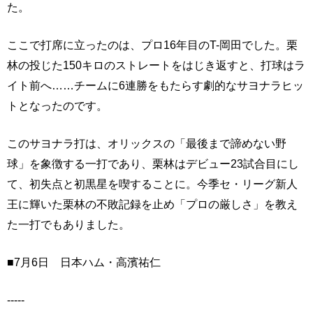
た。
ここで打席に立ったのは、プロ16年目のT-岡田でした。栗
林の投じた150キロのストレートをはじき返すと、打球はラ
イト前へ……チームに6連勝をもたらす劇的なサヨナラヒッ
トとなったのです。
このサヨナラ打は、オリックスの「最後まで諦めない野
球」を象徴する一打であり、栗林はデビュー23試合目にし
て、初失点と初黒星を喫することに。今季セ・リーグ新人
王に輝いた栗林の不敗記録を止め「プロの厳しさ」を教え
た一打でもありました。
■7月6日 日本ハム・高濱祐仁
-----