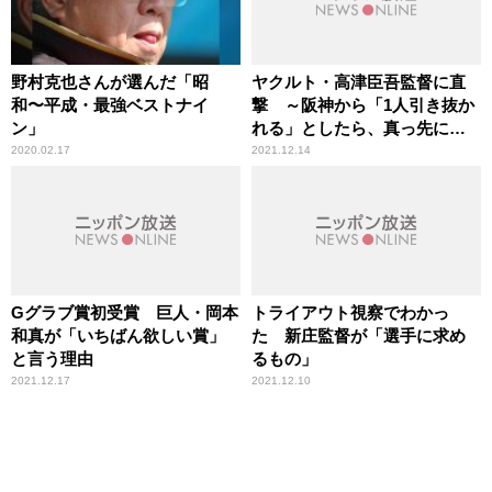
野村克也さんが選んだ「昭
ヤクルト・高津臣吾監督に直
和〜平成・最強ベストナイ
撃 ～阪神から「1人引き抜か
ン」
れる」としたら、真っ先にプ
ロテクトする選手は？
2020.02.17
2021.12.14
Gグラブ賞初受賞 巨人・岡本
トライアウト視察でわかっ
和真が「いちばん欲しい賞」
た 新庄監督が「選手に求め
と言う理由
るもの」
2021.12.17
2021.12.10