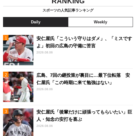
RANKING
スポーツの人気記事ランキング
Daily
Weekly
安仁屋氏「こういう守りはダメ」、「ミスです
よ」初回の広島の守備に苦言
2026.08.06
広島、7回の継投策が裏目に…最下位転落 安
仁屋氏「この時期に来て勉強はない」
2026.08.06
安仁屋氏「後輩だけに頑張ってもらいたい」巨
人・知念の安打を喜ぶ
2026.08.06