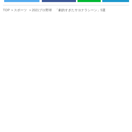
TOP
スポーツ
2021プロ野球 「劇的すぎたサヨナラシーン」5選