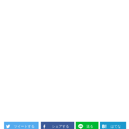
ツイートする
シェアする
送る
はてな