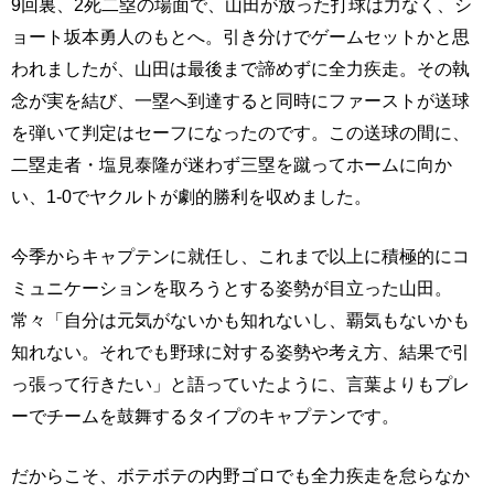
9回裏、2死二塁の場面で、山田が放った打球は力なく、シ
ョート坂本勇人のもとへ。引き分けでゲームセットかと思
われましたが、山田は最後まで諦めずに全力疾走。その執
念が実を結び、一塁へ到達すると同時にファーストが送球
を弾いて判定はセーフになったのです。この送球の間に、
二塁走者・塩見泰隆が迷わず三塁を蹴ってホームに向か
い、1-0でヤクルトが劇的勝利を収めました。
今季からキャプテンに就任し、これまで以上に積極的にコ
ミュニケーションを取ろうとする姿勢が目立った山田。
常々「自分は元気がないかも知れないし、覇気もないかも
知れない。それでも野球に対する姿勢や考え方、結果で引
っ張って行きたい」と語っていたように、言葉よりもプレ
ーでチームを鼓舞するタイプのキャプテンです。
だからこそ、ボテボテの内野ゴロでも全力疾走を怠らなか