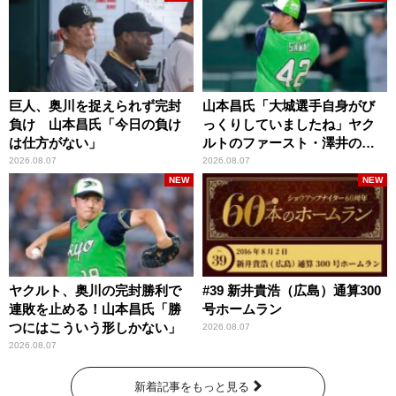
巨人、奥川を捉えられず完封
山本昌氏「大城選手自身がび
負け 山本昌氏「今日の負け
っくりしていましたね」ヤク
は仕方がない」
ルトのファースト・澤井の判
断を評価
2026.08.07
2026.08.07
NEW
NEW
ヤクルト、奥川の完封勝利で
#39 新井貴浩（広島）通算300
連敗を止める！山本昌氏「勝
号ホームラン
つにはこういう形しかない」
2026.08.07
2026.08.07
新着記事をもっと見る