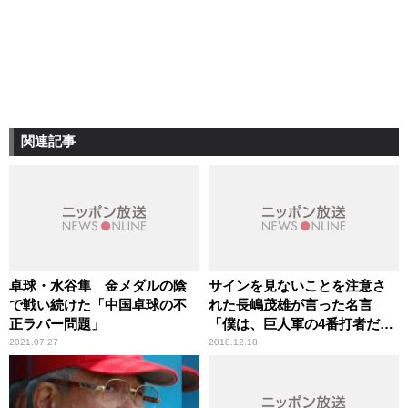
関連記事
卓球・水谷隼 金メダルの陰
サインを見ないことを注意さ
で戦い続けた「中国卓球の不
れた長嶋茂雄が言った名言
正ラバー問題」
「僕は、巨人軍の4番打者だ
よ。サインなんて、“打て”以
2021.07.27
2018.12.18
外に、あるわけないじゃな
い」