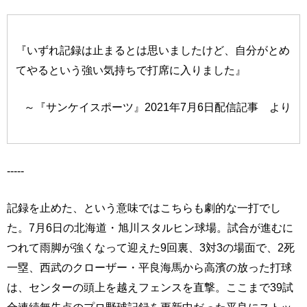
『いずれ記録は止まるとは思いましたけど、自分がとめ
てやるという強い気持ちで打席に入りました』
～『サンケイスポーツ』2021年7月6日配信記事 より
-----
記録を止めた、という意味ではこちらも劇的な一打でし
た。7月6日の北海道・旭川スタルヒン球場。試合が進むに
つれて雨脚が強くなって迎えた9回裏、3対3の場面で、2死
一塁、西武のクローザー・平良海馬から高濱の放った打球
は、センターの頭上を越えフェンスを直撃。ここまで39試
合連続無失点のプロ野球記録を更新中だった平良にストッ