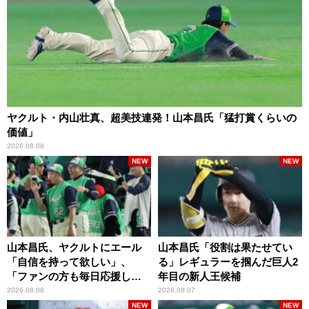
ヤクルト・内山壮真、超美技連発！山本昌氏「猛打賞くらいの
価値」
2026.08.08
NEW
NEW
山本昌氏、ヤクルトにエール
山本昌氏「役割は果たせてい
「自信を持って欲しい」、
る」レギュラーを掴んだ巨人2
「ファンの方も毎日応援して
年目の新人王候補
くれています」
2026.08.08
2026.08.07
NEW
NEW