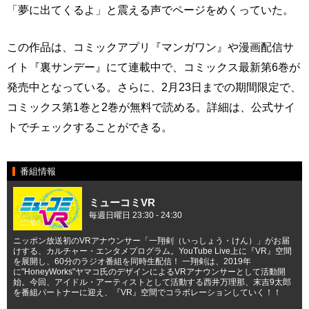
「夢に出てくるよ」と震える声でページをめくっていた。
この作品は、コミックアプリ『マンガワン』や漫画配信サ
イト『裏サンデー』にて連載中で、コミックス最新第6巻が
発売中となっている。さらに、2月23日までの期間限定で、
コミックス第1巻と2巻が無料で読める。詳細は、公式サイ
トでチェックすることができる。
番組情報
ミューコミVR
毎週日曜日 23:30 - 24:30
ニッポン放送初のVRアナウンサー「一翔剣（いっしょう・けん）」がお届
けする、カルチャー・エンタメプログラム。YouTube Live上に『VR』空間
を展開し、60分のラジオ番組を同時生配信！ 一翔剣は、2019年
に"HoneyWorks"ヤマコ氏のデザインによるVRアナウンサーとして活動開
始。今回、アイドル・アーティストとして活動する西井万理那、末吉9太郎
を番組パートナーに迎え、『VR』空間でコラボレーションしていく！！