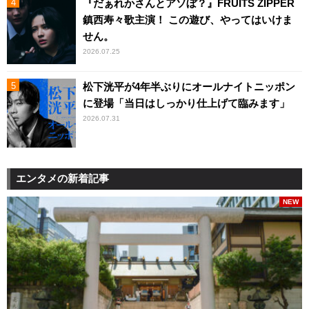
『だぁれかさんとアソぼ？』FRUITS ZIPPER
鎮西寿々歌主演！ この遊び、やってはいけま
せん。
2026.07.25
松下洸平が4年半ぶりにオールナイトニッポン
に登場「当日はしっかり仕上げて臨みます」
2026.07.31
エンタメの新着記事
NEW