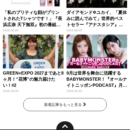
「私のプリティな顔がプリン
ダイアモンド✡ユカイ、「夏休
トされたTシャツです！」『長
みに読んでみて」世界的ベス
浜広奈 天下無双』初の番組グ
トセラー『アナスタシア』を
ッズ発売
紹介
2026.08.05
2026.08.05
GREEN×EXPO 2027まであと8
9月は世界を舞台に活躍する
ヶ月！“花博”の魅力届けた
BABYMONSTER！『オールナ
い！#2
イトニッポンPODCAST』月替
わりパーソナリティ
2026.08.05
2026.08.05
新着記事をもっと見る