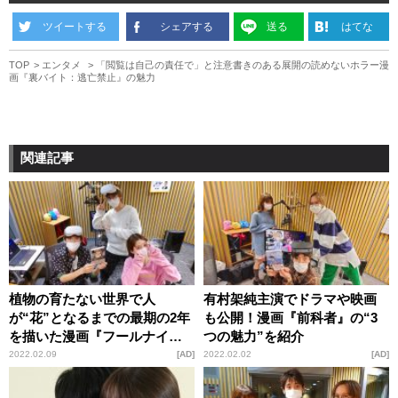
ツイートする
シェアする
送る
はてな
TOP
エンタメ
「閲覧は自己の責任で」と注意書きのある展開の読めないホラー漫
画『裏バイト：逃亡禁止』の魅力
関連記事
植物の育たない世界で人
有村架純主演でドラマや映画
が“花”となるまでの最期の2年
も公開！漫画『前科者』の“3
を描いた漫画『フールナイ
つの魅力”を紹介
ト』の魅力
2022.02.09
AD
2022.02.02
AD