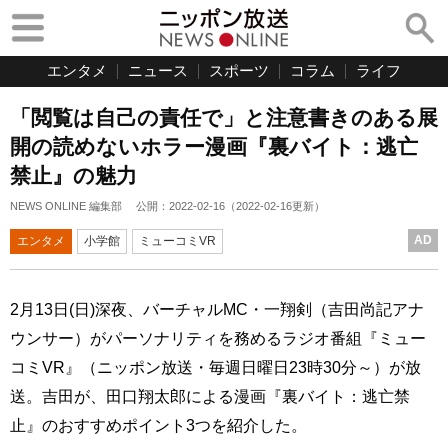
エンタメ
ニュース
スポーツ
コラム
ライフ
「閲覧は自己の責任で」と注意書きのある展
開の読めないホラー漫画『裏バイト：逃亡
禁止』の魅力
NEWS ONLINE 編集部
公開：
2022-02-16
（
2022-02-16
更新）
AD
エンタメ
小学館
ミューコミVR
2月13日(日)深夜、バーチャルMC・一翔剣（吉田尚記アナ
ウンサー）がパーソナリティを務めるラジオ番組『ミュー
コミVR』（ニッポン放送・毎週日曜日23時30分～）が放
送。吉田が、田口翔太郎による漫画『裏バイト：逃亡禁
止』のおすすめポイント3つを紹介した。