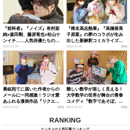
『前科者』『ノイズ』有村架
『椎名高志熱筆』『高橋留美
純×森田剛、藤原竜也×松山ケ
子原案』の夢のコラボが生み
ンイチ……人気俳優たちの熱
出した新解釈コミカライズ作
演が光るサスペンス映画
品『～異伝・絵本草子～ 半妖
2022.01.29
2022.01.26
AD
の夜叉姫』の魅力
番組宛てに届いた作者からの
難しい数学が楽しく見える！
メールに一同感激！ラジオ愛
大学数学の世界が舞台の青春
あふれる漫画作品『リクエス
コメディ『数字であそぼ。』
トをよろしく』の魅力
の魅力
2022.01.19
AD
2022.01.12
AD
RANKING
エンタメの人気記事ランキング