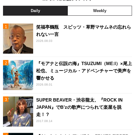
Daily
Weekly
笑福亭鶴瓶 スピッツ・草野マサムネの忘れら
れない一言
2026.08.03
『モアナと伝説の海』TSUZUMI（ME:I）×尾上
松也、ミュージカル・アドベンチャーで美声を
響かせる
2026.08.01
SUPER BEAVER・渋谷龍太、『ROCK IN
JAPAN』でB’zの歌声につられて楽屋を脱
走！？
2017.08.14