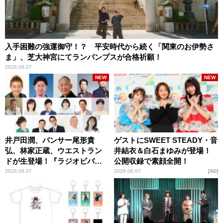
入手困難の強運御守！？ 平安時代から続く「関東のお伊勢さ
ま」、芝大神宮にてランパンプスが合格祈願！
2026.08.07
NEW
NEW
井戸田潤、パンサー尾形貴
ゲストにSWEET STEADY・音
弘、林家正蔵、ウエストラン
井結衣＆白石まゆみが登場！
ドが生登場！『ラジオビバリ
公開収録で素顔全開！
ー昼ズ』
2026.08.07
2026.08.07
AD