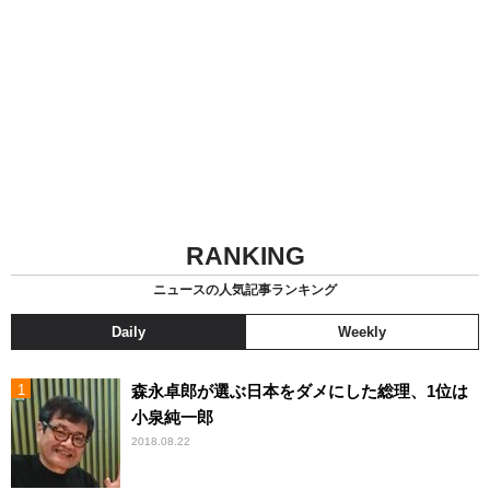
RANKING
ニュースの人気記事ランキング
Daily
Weekly
森永卓郎が選ぶ日本をダメにした総理、1位は
小泉純一郎
2018.08.22