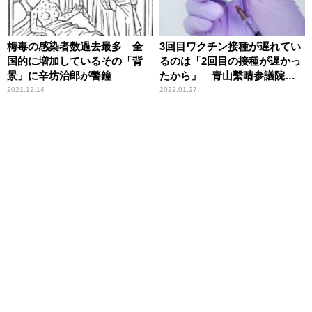
梅毒の感染者数過去最多 全
3回目ワクチン接種が遅れてい
国的に増加しているその「背
るのは「2回目の接種が遅かっ
景」に辛坊治郎が警鐘
たから」 青山繫晴参議院議
員
2021.12.14
2022.01.27