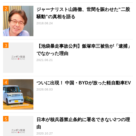
ジャーナリスト山路徹、世間を賑わせた“二股
騒動”の真相を語る
2018.08.24
【池袋暴走事故公判】飯塚幸三被告が「逮捕」
でなかった理由
2021.06.21
ついに出現！ 中国・BYDが放った軽自動車EV
2026.08.03
日本が核兵器禁止条約に署名できない2つの理
由
2020.10.27