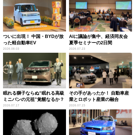
ついに出現！ 中国・BYDが放
AIに議論が集中、経済同友会
った軽自動車EV
夏季セミナーの2日間
2026.08.03
2026.07.23
眠れる獅子ならぬ“眠れる高級
その手があったか！ 自動車産
ミニバンの元祖”覚醒なるか？
業とロボット産業の融合
2026.07.17
2026.07.15