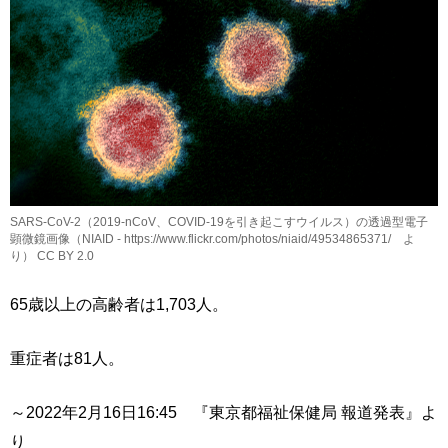
SARS-CoV-2（2019-nCoV、COVID-19を引き起こすウイルス）の透過型電子
顕微鏡画像（NIAID - https://www.flickr.com/photos/niaid/49534865371/ よ
り） CC BY 2.0
65歳以上の高齢者は1,703人。
重症者は81人。
～2022年2月16日16:45 『東京都福祉保健局 報道発表』よ
り