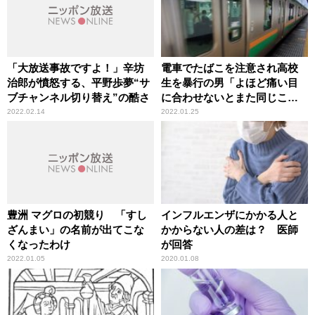
「大放送事故ですよ！」辛坊
電車でたばこを注意され高校
治郎が憤怒する、平野歩夢“サ
生を暴行の男「よほど痛い目
ブチャンネル切り替え”の酷さ
に合わせないとまた同じこと
をする」辛坊治郎が憤怒
2022.02.14
2022.01.25
豊洲 マグロの初競り 「すし
インフルエンザにかかる人と
ざんまい」の名前が出てこな
かからない人の差は？ 医師
くなったわけ
が回答
2022.01.05
2020.01.08