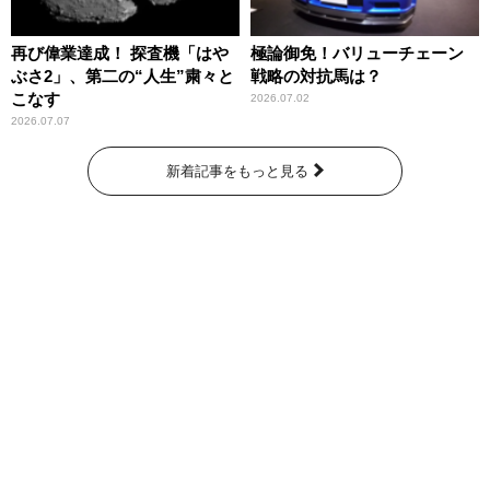
再び偉業達成！ 探査機「はや
極論御免！バリューチェーン
ぶさ2」、第二の“人生”粛々と
戦略の対抗馬は？
こなす
2026.07.02
2026.07.07
新着記事をもっと見る