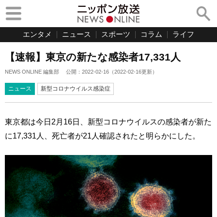
エンタメ
ニュース
スポーツ
コラム
ライフ
【速報】東京の新たな感染者17,331人
NEWS ONLINE 編集部
公開：
2022-02-16
（
2022-02-16
更新）
ニュース
新型コロナウイルス感染症
東京都は今日2月16日、新型コロナウイルスの感染者が新た
に17,331人、死亡者が21人確認されたと明らかにした。