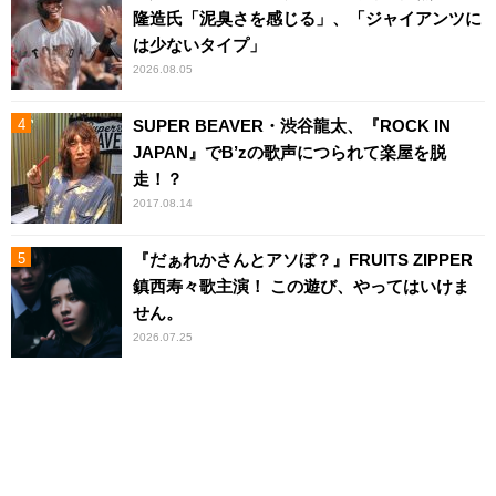
隆造氏「泥臭さを感じる」、「ジャイアンツに
は少ないタイプ」
2026.08.05
SUPER BEAVER・渋谷龍太、『ROCK IN
JAPAN』でB’zの歌声につられて楽屋を脱
走！？
2017.08.14
『だぁれかさんとアソぼ？』FRUITS ZIPPER
鎮西寿々歌主演！ この遊び、やってはいけま
せん。
2026.07.25