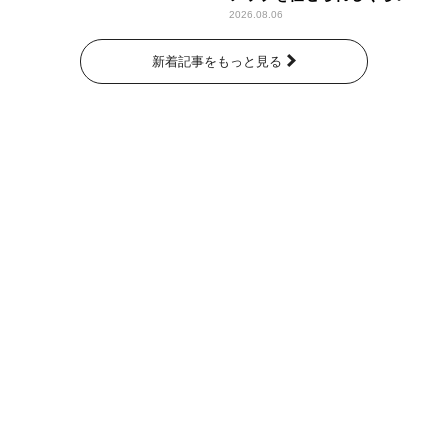
では成長して」
2026.08.06
新着記事をもっと見る