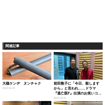
関連記事
大槻ケンヂ ヌンチャク
前田敦子に「今日、殺します
から」と言われ……ドラマ
2022.04.15
『逃亡医F』出演のお笑いコン
ビ・ロケット団の倉本が驚き
2022.03.31
のやり取り明かす