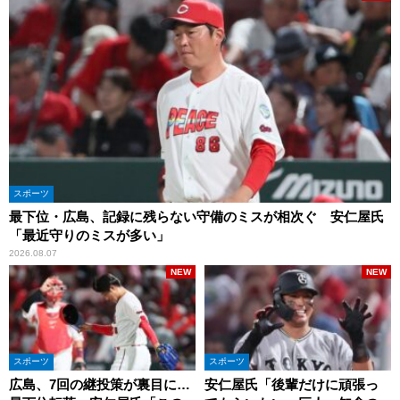
スポーツ
最下位・広島、記録に残らない守備のミスが相次ぐ 安仁屋氏
「最近守りのミスが多い」
2026.08.07
NEW
NEW
スポーツ
スポーツ
広島、7回の継投策が裏目に…
安仁屋氏「後輩だけに頑張っ