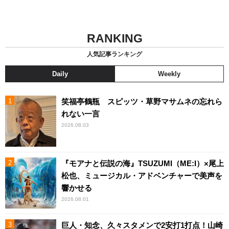
RANKING
人気記事ランキング
Daily
Weekly
笑福亭鶴瓶 スピッツ・草野マサムネの忘れら
れない一言
2026.08.03
『モアナと伝説の海』TSUZUMI（ME:I）×尾上
松也、ミュージカル・アドベンチャーで美声を
響かせる
2026.08.01
巨人・知念、久々スタメンで2安打1打点！山崎