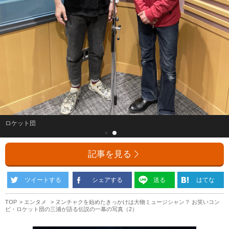
ロケット団
記事を見る
ツイートする
シェアする
送る
はてな
TOP
エンタメ
ヌンチャクを始めたきっかけは大物ミュージシャン？ お笑いコン
ビ・ロケット団の三浦が語る伝説の一幕の写真（2）