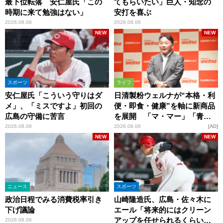
最下位転落 安仁屋氏「この
てもらいたい」巨人・知念の
時期に来て勉強はない」
安打を喜ぶ
2026.08.06
2026.08.06
NEW
NEW
スポーツ
ライフ
安仁屋氏「こういう守りはダ
日清製粉ウェルナが“本格・利
メ」、「ミスですよ」初回の
便・即食・健康”を軸に新商品
広島の守備に苦言
を展開 「マ・マー」「青の
洞窟」ブランドを強化
2026.08.06
2026.08.06
AD
NEW
NEW
ニュース
スポーツ
政治日程でみる消費税率引き
山崎隆造氏、広島・佐々木に
下げ議論
エール「将来的にはクリーン
アップを任せられるくらいま
2026.08.06