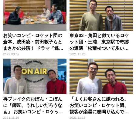
お笑いコンビ・ロケット団の
東京03・角田と似ているロケ
倉本、成田凌・前田敦子らと
ット団・三浦、東京駅で奇跡
まさかの共演！ ドラマ『逃亡
の遭遇「松葉杖ついて歩いて
医F』の撮影裏側を明かす
たら角田さんが見えてきて、
2022.03.09
2021.11.24
松葉杖ついてるの（笑）」
再ブレイクのおぼん・こぼん
「よくお客さんに嫌われる」
に「師匠、うれしいだろうな
お笑いコンビ・ロケット団、
ぁ」 お笑いコンビ・ロケット
観客が楽屋に怒鳴り込んでき
団が語る『師匠の願い』
た事件を明かす
2021.11.10
2021.11.15