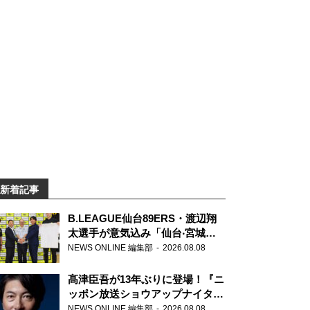
新着記事
B.LEAGUE仙台89ERS・渡辺翔
太選手が意気込み「仙台‧宮城を
さらに盛り上げていきたいです」
NEWS ONLINE 編集部
2026.08.08
髙津臣吾が13年ぶりに登場！『ニ
ッポン放送ショウアップナイタ
ー』
NEWS ONLINE 編集部
2026.08.08