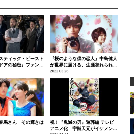
スティック・ビースト
『桜のような僕の恋人』中島健人
ドアの秘密』ファンタ
が世界に届ける、生涯忘れられな
、待望の最新作！
い恋
2022.03.26
春馬さん その輝きは
祝！『鬼滅の刃』遊郭編 テレビ
アニメ化 宇髄天元がイケメンす