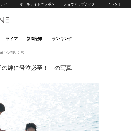
リティー
オールナイトニッポン
ショウアップナイター
イベント
ライフ
新着記事
ランキング
至！の写真（10）
子の絆に号泣必至！」の写真