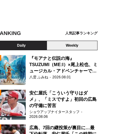
ANKING
人気記事ランキング
Daily
Weekly
『モアナと伝説の海』
TSUZUMI（ME:I）×尾上松也、ミ
ュージカル・アドベンチャーで美
N
声を響かせる
ニング・ダウン 爆発都市』
八雲 ふみね
2026.08.01
安仁屋氏「こういう守りはダ
メ」、「ミスですよ」初回の広島
の守備に苦言
ショウアップナイタースタッフ
2026.08.06
広島、7回の継投策が裏目に…最
下位転落 安仁屋氏「この時期に