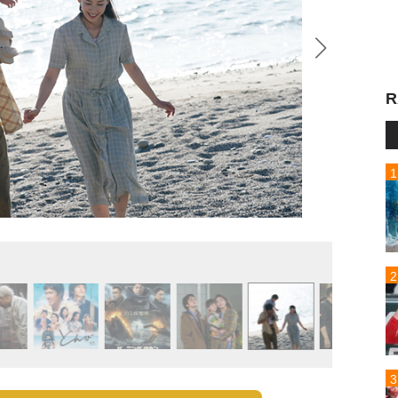
R
『バー