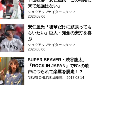
来て勉強はない」
ショウアップナイタースタッフ
2026.08.06
安仁屋氏「後輩だけに頑張っても
らいたい」巨人・知念の安打を喜
ぶ
N
ショウアップナイタースタッフ
AD
2026.08.06
SUPER BEAVER・渋谷龍太、
『ROCK IN JAPAN』でB’zの歌
声につられて楽屋を脱走！？
NEWS ONLINE 編集部
2017.08.14
2