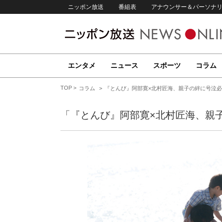
ニッポン放送
番組表
アナウンサー＆パーソナ
エンタメ
ニュース
スポーツ
コラム
TOP
コラム
『とんび』阿部寛×北村匠海、親子の絆に号泣必
「『とんび』阿部寛×北村匠海、親