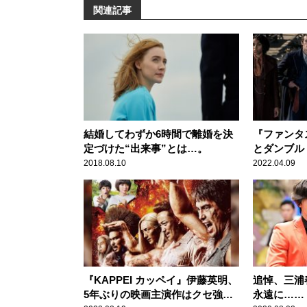
関連記事
結婚してわずか6時間で離婚を決
『ファンタ
定づけた“出来事”とは…。
とダンブル
ビシリーズ
2018.08.10
2022.04.09
『KAPPEI カッペイ』伊藤英明、
追悼、三浦
5年ぶりの映画主演作はクセ強す
永遠に……