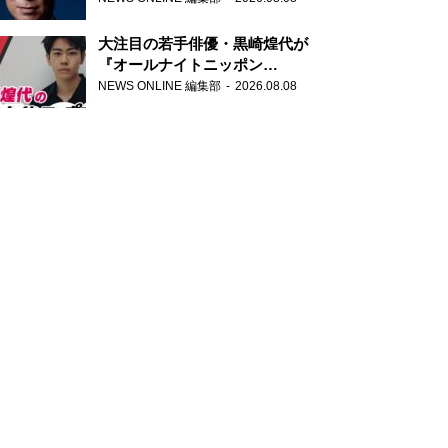
大注目の若手俳優・黒崎煌代が
『オールナイトニッポン
0(ZERO)』に初登場「今からとて
NEWS ONLINE 編集部
2026.08.08
もワクワクしております！」