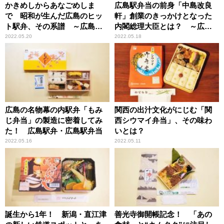
かきめしからあなごめしま
広島駅弁当の前身「中島改良
で 昭和が生んだ広島のヒッ
軒」創業のきっかけとなった
ト駅弁、その系譜 ～広島駅
内閣総理大臣とは？ ～広島
弁・広島駅弁当
駅弁・広島駅弁当
2022.05.20
2022.05.18
広島の名物幕の内駅弁「もみ
関西の出汁文化がにじむ「関
じ弁当」の製造に密着してみ
西シウマイ弁当」、その味わ
た！ 広島駅弁・広島駅弁当
いとは？
2022.05.16
2022.05.11
誕生から1年！ 新潟・直江津
善光寺御開帳記念！ 「あの