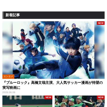
新着記事
NEW
エンタメ
『ブルーロック』高橋文哉主演、大人気サッカー漫画が待望の
実写映画に
2026.08.08
NEW
NEW