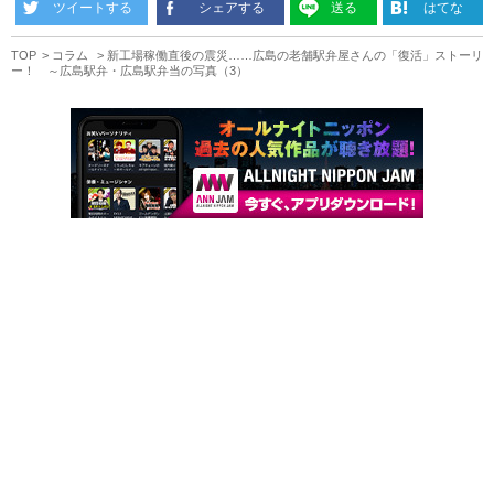
ツイートする
シェアする
送る
はてな
TOP
コラム
新工場稼働直後の震災……広島の老舗駅弁屋さんの「復活」ストーリ
ー！ ～広島駅弁・広島駅弁当の写真（3）