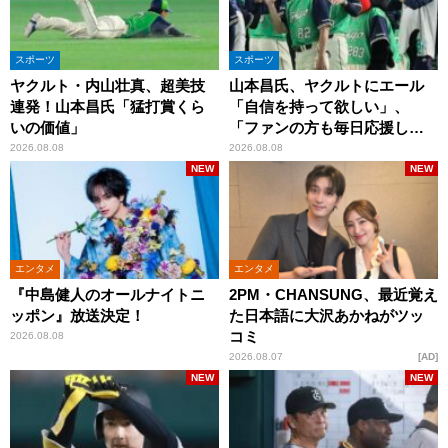
スポーツ
スポーツ
ヤクルト・内山壮真、超美技
山本昌氏、ヤクルトにエール
連発！山本昌氏「猛打賞くら
「自信を持って欲しい」、
いの価値」
「ファンの方も毎日応援して
くれています」
2026.08.08
2026.08.08
NEW
NEW
エンタメ
エンタメ
『中島健人のオールナイトニ
2PM・CHANSUNG、最近覚え
ッポン』放送決定！
た日本語に大沢あかねがツッ
コミ
2026.08.08
2026.08.07
AD
NEW
NEW