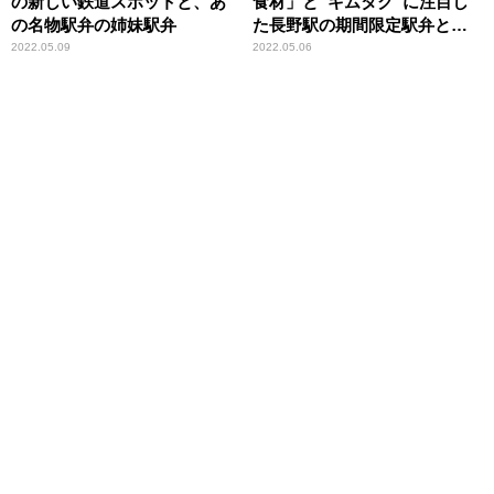
の新しい鉄道スポットと、あ
食材」と“キムタク”に注目し
の名物駅弁の姉妹駅弁
た長野駅の期間限定駅弁と
は？
2022.05.09
2022.05.06