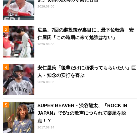
2026.08.06
広島、7回の継投策が裏目に…最下位転落 安
仁屋氏「この時期に来て勉強はない」
2026.08.06
安仁屋氏「後輩だけに頑張ってもらいたい」巨
人・知念の安打を喜ぶ
2026.08.06
SUPER BEAVER・渋谷龍太、『ROCK IN
JAPAN』でB’zの歌声につられて楽屋を脱
走！？
2017.08.14