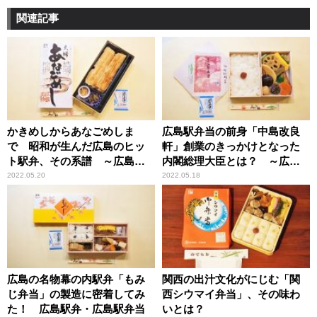
関連記事
かきめしからあなごめしま
広島駅弁当の前身「中島改良
で 昭和が生んだ広島のヒッ
軒」創業のきっかけとなった
ト駅弁、その系譜 ～広島駅
内閣総理大臣とは？ ～広島
弁・広島駅弁当
駅弁・広島駅弁当
2022.05.20
2022.05.18
広島の名物幕の内駅弁「もみ
関西の出汁文化がにじむ「関
じ弁当」の製造に密着してみ
西シウマイ弁当」、その味わ
た！ 広島駅弁・広島駅弁当
いとは？