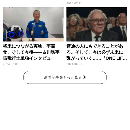
2024.07.11
将来につながる実験、宇宙
普通の人にもできることがあ
食、そして今後――古川聡宇
る。そして、今は必ず未来に
宙飛行士単独インタビュー
繋がっていく……『ONE LIFE
奇跡が繋いだ6000の命』
2024.07.05
2024.06.21
新着記事をもっと見る