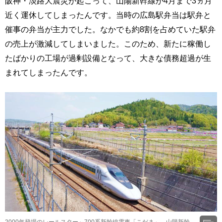
阪神・淡路大震災が起こって、山陽新幹線が4月まで3ヵ月
近く運休してしまったんです。当時の広島駅弁当は駅弁と
催事の弁当が主力でした。なかでも約8割を占めていた駅弁
の売上が激減してしまいました。このため、新たに稼働し
たばかりの工場が過剰設備となって、大きな債務超過が生
まれてしまったんです。
2000年登場のレールスター～700系新幹線電車「こだま」、山陽新幹