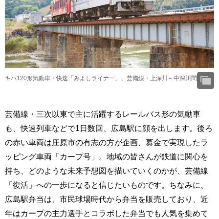
キハ120形気動車・快速「みよしライナー」、芸備線・上深川～中深川間
芸備線・三次以東で主に活躍するレールバス形の気動車
も、快速列車などで1日数回、広島駅に顔を出します。後ろ
の赤い車両は庄原市の有志の方が企画、募金で実現したラ
ッピング車両「カープ号」。地域の皆さんが鉄道に関心を
持ち、どのような未来予想図を描いていくのかが、芸備線
「復活」への一歩になると信じたいものです。ちなみに、
広島駅弁当は、市民球場時代から弁当を販売しており、近
年はカープの主力選手とコラボした弁当でも人気を集めて