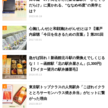
だらけ」に貫かれる、“ななめ45度”の美学と
は？
2023.06.19
心施(しんせ)と和顔施(わがんせ)とは？【瀬戸
内寂聴「今日を生きるための言葉」】第201回
2017.03.01
急がば回れ！新函館北斗駅の乗換えでしくじる
な！！～函館駅「北の駅弁屋さん」(1,300円)
【ライター望月の駅弁膝栗毛】
2016.05.13
東京駅トップクラスの人気駅弁「こぼれイクラ
ととろサーモンハラス焼き弁当」がヒットに繋
がった理由
2023.08.07