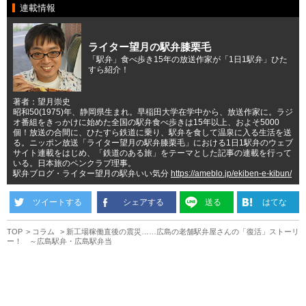
連載情報
ライター望月の駅弁膝栗毛
「駅弁」食べ歩き15年の放送作家が「1日1駅弁」ひた
すら紹介！
著者：望月崇史
昭和50(1975)年、静岡県生まれ。早稲田大学在学中から、放送作家に。ラジ
オ番組をきっかけに始めた全国の駅弁食べ歩きは15年以上、およそ5000
個！放送の合間に、ひたすら鉄道に乗り、駅弁を食して温泉に入る生活を送
る。ニッポン放送「ライター望月の駅弁膝栗毛」における1日1駅弁のウェブ
サイト連載をはじめ、「鉄道のある旅」をテーマとした記事の連載を行って
いる。日本旅のペンクラブ理事。
駅弁ブログ・ライター望月の駅弁いい気分
https://ameblo.jp/ekiben-e-kibun/
ツイートする
シェアする
送る
はてな
TOP
コラム
新工場稼働直後の震災……広島の老舗駅弁屋さんの「復活」ストーリ
ー！ ～広島駅弁・広島駅弁当