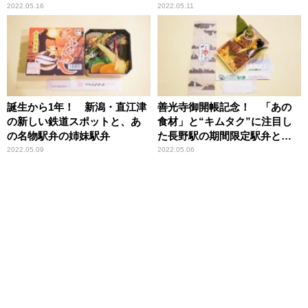
2022.05.16
2022.05.11
誕生から1年！ 新潟・直江津
善光寺御開帳記念！ 「あの
の新しい鉄道スポットと、あ
食材」と“キムタク”に注目し
の名物駅弁の姉妹駅弁
た長野駅の期間限定駅弁と
は？
2022.05.09
2022.05.06