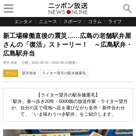
エンタメ
ニュース
スポーツ
コラム
ライフ
新工場稼働直後の震災……広島の老舗駅弁屋
さんの「復活」ストーリー！ ～広島駅弁・
広島駅弁当
望月 崇史
公開：
2022-05-23
（
2022-05-23
更新）
コラム
望月崇史
ライター望月の駅弁膝栗毛
【ライター望月の駅弁膝栗毛】
「駅弁」食べ歩き20年・5000個の放送作家・ライター望月
が、自分の足で現地へ足を運びながら名作・新作合わせ
て、「いま味わうべき駅弁」をご紹介します。