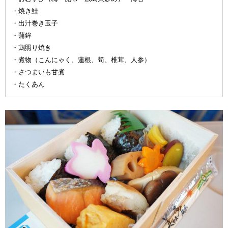
・焼き鮭
・出汁巻き玉子
・蒲鉾
・鶏照り焼き
・煮物（こんにゃく、蓮根、筍、椎茸、人参）
・さつまいも甘煮
・たくあん