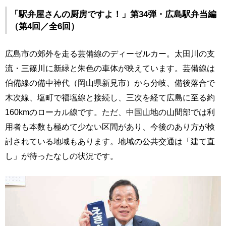
「駅弁屋さんの厨房ですよ！」第34弾・広島駅弁当編
（第4回／全6回）
広島市の郊外を走る芸備線のディーゼルカー。太田川の支
流・三篠川に新緑と朱色の車体が映えています。芸備線は
伯備線の備中神代（岡山県新見市）から分岐、備後落合で
木次線、塩町で福塩線と接続し、三次を経て広島に至る約
160kmのローカル線です。ただ、中国山地の山間部では利
用者も本数も極めて少ない区間があり、今後のあり方が検
討されている地域もあります。地域の公共交通は「建て直
し」が待ったなしの状況です。