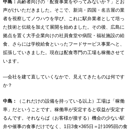
中島：
高齢者向けの「配食事業をやってみないか？」とお
声がけいただきました。そこで、新潟・四国・名古屋の業
者を視察してノウハウを学び、これに駅弁業者として培っ
た技術と伝統を加えて展開を始めました。その後、広島に
拠点を置く大手企業向けの社員食堂や病院・福祉施設の給
食、さらには学校給食といったフードサービス事業へと、
拡張していきました。現在は配食専門の工場も稼働させて
います。
―会社を建て直していくなかで、見えてきたものは何です
か？
中島：
（これだけの設備を持っている以上）工場は「稼働
率」だということです。稼働率が安定すると収益が安定す
るんです。それならば（お客様が接する）機会の少ない駅
弁や催事の食事だけでなく、1日3食×365日＝計1095回の食