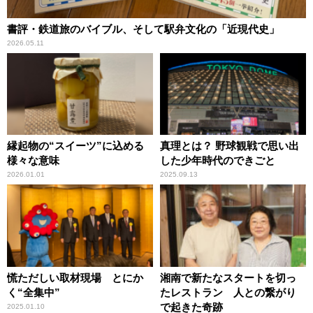
書評・鉄道旅のバイブル、そして駅弁文化の「近現代史」
2026.05.11
縁起物の“スイーツ”に込める
真理とは？ 野球観戦で思い出
様々な意味
した少年時代のできごと
2026.01.01
2025.09.13
慌ただしい取材現場 とにか
湘南で新たなスタートを切っ
く“全集中”
たレストラン 人との繋がり
で起きた奇跡
2025.01.10