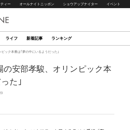
リティー
オールナイトニッポン
ショウアップナイター
イベント
ライフ
新着記事
ランキング
ピック本番は｢夢の中にいるようだった｣
場の安部孝駿、オリンピック本
った｣
23