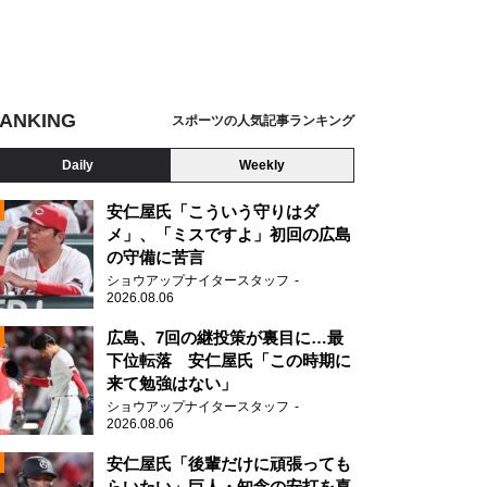
ANKING
スポーツの人気記事ランキング
Daily
Weekly
安仁屋氏「こういう守りはダ
メ」、「ミスですよ」初回の広島
の守備に苦言
ショウアップナイタースタッフ
2026.08.06
2
広島、7回の継投策が裏目に…最
下位転落 安仁屋氏「この時期に
来て勉強はない」
ショウアップナイタースタッフ
2026.08.06
2
安仁屋氏「後輩だけに頑張っても
らいたい」巨人・知念の安打を喜