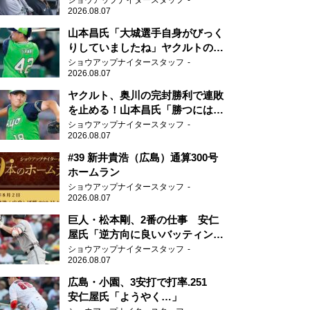
ショウアップナイタースタッフ
2026.08.07
山本昌氏「大城選手自身がびっく
りしていましたね」ヤクルトのフ
ァースト・澤井の判断を評価
ショウアップナイタースタッフ
2026.08.07
ヤクルト、奥川の完封勝利で連敗
を止める！山本昌氏「勝つにはこ
ういう形しかない」
ショウアップナイタースタッフ
2026.08.07
#39 新井貴浩（広島）通算300号
ホームラン
ショウアップナイタースタッフ
2026.08.07
巨人・松本剛、2番の仕事 安仁
屋氏「逆方向に良いバッティン
グ」
ショウアップナイタースタッフ
2026.08.07
広島・小園、3安打で打率.251
安仁屋氏「ようやく…」