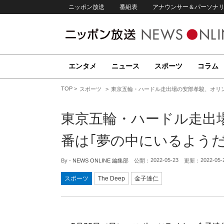
ニッポン放送
番組表
アナウンサー＆パーソナ
エンタメ
ニュース
スポーツ
コラム
TOP
スポーツ
東京五輪・ハードル走出場の安部孝駿、オリン
東京五輪・ハードル走出
番は｢夢の中にいるようだ
2022-05-23
2022-05-
By -
NEWS ONLINE 編集部
公開：
更新：
スポーツ
The Deep
金子達仁