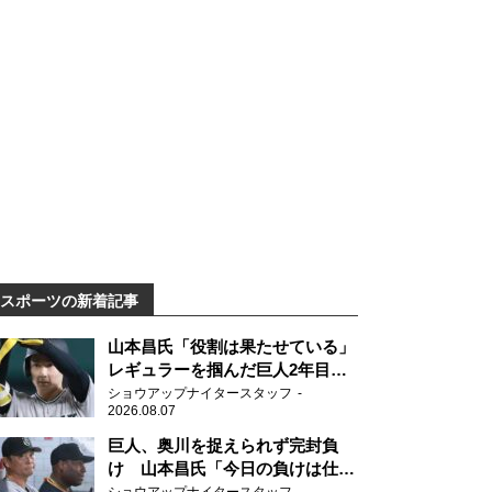
スポーツの新着記事
山本昌氏「役割は果たせている」
レギュラーを掴んだ巨人2年目の
新人王候補
ショウアップナイタースタッフ
2026.08.07
巨人、奥川を捉えられず完封負
け 山本昌氏「今日の負けは仕方
がない」