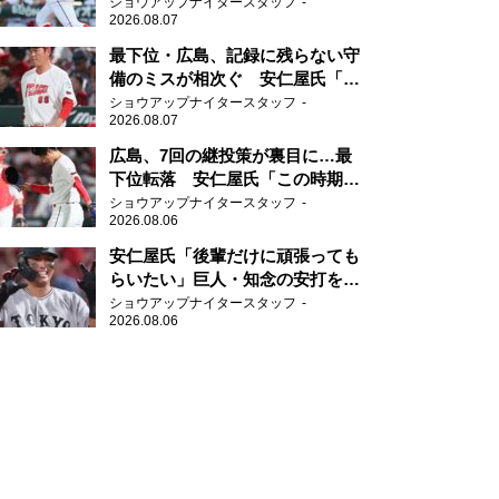
ショウアップナイタースタッフ
2026.08.07
最下位・広島、記録に残らない守
備のミスが相次ぐ 安仁屋氏「最
近守りのミスが多い」
ショウアップナイタースタッフ
2026.08.07
広島、7回の継投策が裏目に…最
下位転落 安仁屋氏「この時期に
来て勉強はない」
ショウアップナイタースタッフ
2026.08.06
安仁屋氏「後輩だけに頑張っても
らいたい」巨人・知念の安打を喜
ぶ
ショウアップナイタースタッフ
2026.08.06