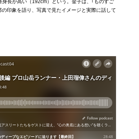
身長が高い（192cm）という。金子は、｢ものすご
部の印象を語り、写真で見たイメージと実際に話して