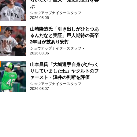
ぶ
2
ショウアップナイタースタッフ
2026.08.06
山崎隆造氏「引き出しがひとつあ
るんだなと実証」巨人期待の高卒
2年目が技あり安打
ショウアップナイタースタッフ
2026.08.06
2
山本昌氏「大城選手自身がびっく
りしていましたね」ヤクルトのフ
ァースト・澤井の判断を評価
ショウアップナイタースタッフ
2026.08.07
2