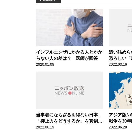
インフルエンザにかかる人とかか
追い詰めら
らない人の差は？ 医師が回答
恐ろしい「
2020.01.08
2022.03.16
当事者にならざるを得ない日本、
アジア版N
「抑止力をどうするか」を真剣に
戦争を30
国会で議論するべき
の「2国間
2022.06.19
2022.06.28