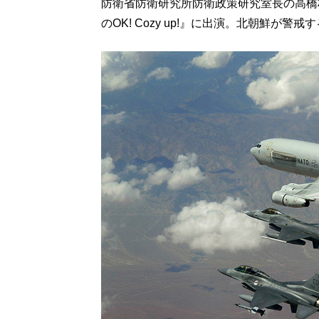
防衛省防衛研究所防衛政策研究室長の高橋
のOK! Cozy up!』に出演。北朝鮮が警