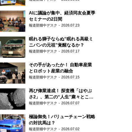
AIに議論が集中、経済同友会夏季
セミナーの2日間
報道部畑中デスク
2026.07.23
眠れる獅子ならぬ“眠れる高級ミ
ニバンの元祖”覚醒なるか？
報道部畑中デスク
2026.07.17
その手があったか！ 自動車産業
とロボット産業の融合
報道部畑中デスク
2026.07.15
再び偉業達成！ 探査機「はやぶ
さ2」、第二の“人生”粛々とこな
す
報道部畑中デスク
2026.07.07
極論御免！バリューチェーン戦略
の対抗馬は？
報道部畑中デスク
2026.07.02