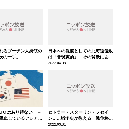
れるプーチン大統領の
日本への報復としての北海道侵攻
次の一手」
は「非現実的」 その背景にある
ロシア軍の現況
2022.04.08
ATOはあり得ない ～
ヒトラー・スターリン・フセイ
年阻止しているアジアで
ン……戦争史が教える 戦争終結
同盟による連携」
への3つシナリオ
2022.03.31