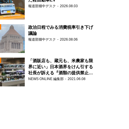
報道部畑中デスク
2026.08.03
政治日程でみる消費税率引き下げ
議論
報道部畑中デスク
2026.08.06
N
「酒販店も、蔵元も、米農家も限
界に近い」日本酒界をけん引する
社長が訴える『酒類の提供禁止』
N
策の大打撃
NEWS ONLINE 編集部
2021.06.08