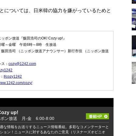
とについては、日米韓の協力を嫌がっているためと
ポン放送『飯田浩司のOK! Cozy up!』
月曜～金曜 午前6時～8時 生放送
：飯田浩司 （ニッポン放送アナウンサー）新行市佳 （ニッポン放送
レス：
cozy@1242.com
zy1242
グ：
#cozy1242
/www.1242.com/cozy/
zy up!
ッポン放送 月-金 6:00-8:00
適な情報をお送りするニュース情報番組。多彩なコメンテーターと
ション！ニュースに対するあなたのご意見（リスナーズオピニオ