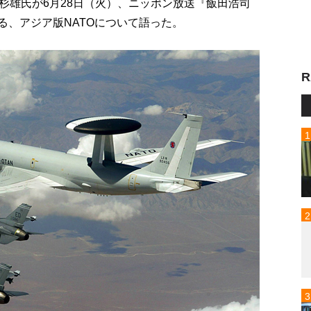
杉雄氏が6月28日（火）、ニッポン放送『飯田浩司
戒する、アジア版NATOについて語った。
R