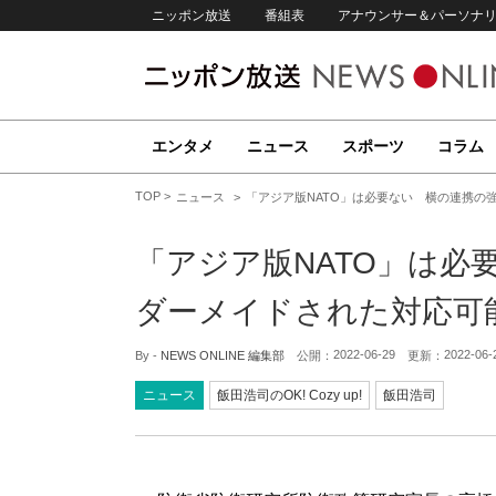
ニッポン放送
番組表
アナウンサー＆パーソナ
エンタメ
ニュース
スポーツ
コラム
TOP
ニュース
「アジア版NATO」は必要ない 横の連携の
「アジア版NATO」は必
ダーメイドされた対応可
2022-06-29
2022-06-
By -
NEWS ONLINE 編集部
公開：
更新：
ニュース
飯田浩司のOK! Cozy up!
飯田浩司