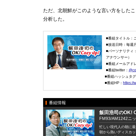
ただ、北朝鮮がこのような言い方をしたこ
分析した。
■番組タイトル：ニッ
■放送日時：毎週
■パーソナリティ
アナウンサー）
■番組メールアド
■番組twitter：
@co
■番組ハッシュタ
■番組HP：
https:/
番組情報
飯田浩司のOK! Co
FM93/AM1242ニ
忙しい現代人の朝に最
朝から熱いディスカッ