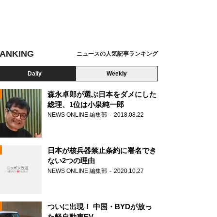
ANKING
ニュースの人気記事ランキング
Daily
Weekly
森永卓郎が選ぶ日本をダメにした
総理、1位は小泉純一郎
NEWS ONLINE 編集部
2018.08.22
N
日本が核兵器禁止条約に署名でき
ない2つの理由
NEWS ONLINE 編集部
2020.10.27
ついに出現！ 中国・BYDが放っ
た軽自動車EV