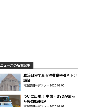
ニュースの新着記事
政治日程でみる消費税率引き下げ
議論
報道部畑中デスク
2026.08.06
ついに出現！ 中国・BYDが放っ
た軽自動車EV
報道部畑中デスク
2026.08.03