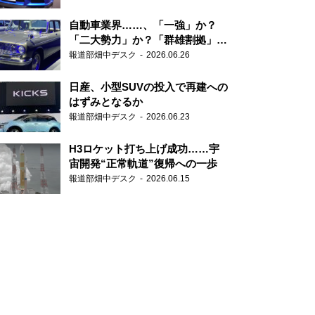
自動車業界……、「一強」か？
「二大勢力」か？「群雄割拠」
か？
報道部畑中デスク
2026.06.26
日産、小型SUVの投入で再建への
はずみとなるか
報道部畑中デスク
2026.06.23
H3ロケット打ち上げ成功……宇
宙開発“正常軌道”復帰への一歩
報道部畑中デスク
2026.06.15