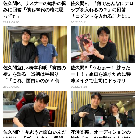
佐久間P、リスナーの給料の悩
佐久間P、『何であんなにテロ
みに回答「僕も30代の時に思
ップを入れるの？』に回答
ってた」
「コメントを入れることによ
って……」
2022.06.08
2022.05.11
佐久間宣行×橋本和明『有吉の
佐久間P「うわぁー！ 勝った
壁』を語る 当初は手探り
ー！！」企画を通すために特
「『これ、面白いのか？ 何や
殊メイクで上司にドッキリ
ってんだ？』って」
2022.06.02
2022.06.15
佐久間P「今思うと面白いんだ
花澤香菜、オーディションの