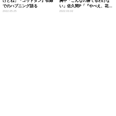
けどね」『ゴッドタン』収録
胸中「こんなの勝てるわけな
でのハプニング語る
い」佐久間P「『やべえ、花澤
香菜と一緒だよ』ってみんな
2022.05.25
2022.03.02
思ってる」