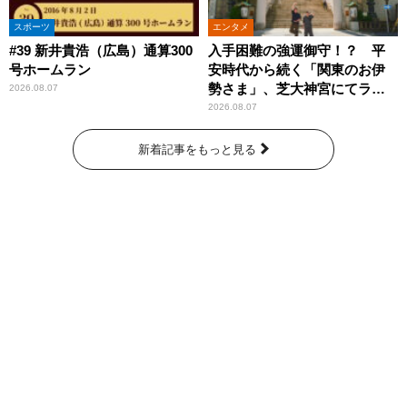
スポーツ
エンタメ
#39 新井貴浩（広島）通算300
入手困難の強運御守！？ 平
号ホームラン
安時代から続く「関東のお伊
勢さま」、芝大神宮にてラン
2026.08.07
パンプスが合格祈願！
2026.08.07
新着記事をもっと見る