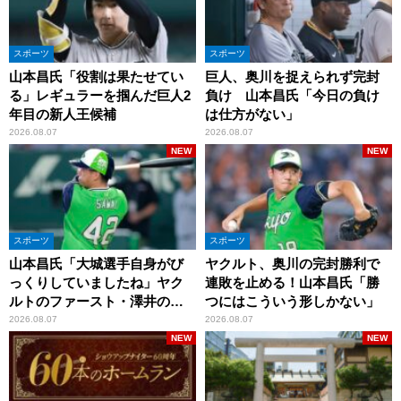
スポーツ
スポーツ
山本昌氏「役割は果たせてい
巨人、奥川を捉えられず完封
る」レギュラーを掴んだ巨人2
負け 山本昌氏「今日の負け
年目の新人王候補
は仕方がない」
2026.08.07
2026.08.07
NEW
NEW
スポーツ
スポーツ
山本昌氏「大城選手自身がび
ヤクルト、奥川の完封勝利で
っくりしていましたね」ヤク
連敗を止める！山本昌氏「勝
ルトのファースト・澤井の判
つにはこういう形しかない」
断を評価
2026.08.07
2026.08.07
NEW
NEW