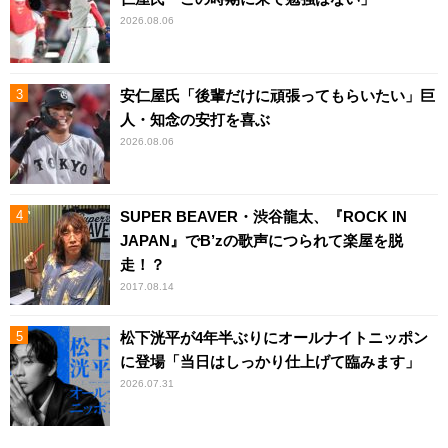
2026.08.06
安仁屋氏「後輩だけに頑張ってもらいたい」巨
人・知念の安打を喜ぶ
2026.08.06
SUPER BEAVER・渋谷龍太、『ROCK IN
JAPAN』でB’zの歌声につられて楽屋を脱
走！？
2017.08.14
松下洸平が4年半ぶりにオールナイトニッポン
に登場「当日はしっかり仕上げて臨みます」
2026.07.31