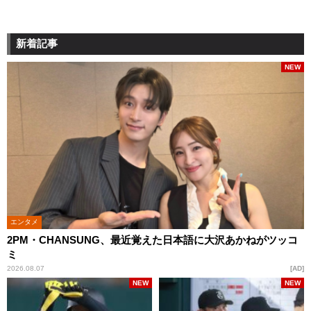
新着記事
NEW
エンタメ
2PM・CHANSUNG、最近覚えた日本語に大沢あかねがツッコ
ミ
2026.08.07
AD
NEW
NEW