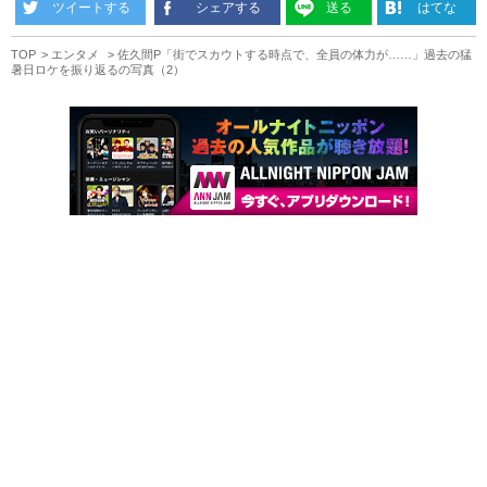
ツイートする
シェアする
送る
はてな
TOP
エンタメ
佐久間P「街でスカウトする時点で、全員の体力が……」過去の猛
暑日ロケを振り返るの写真（2）