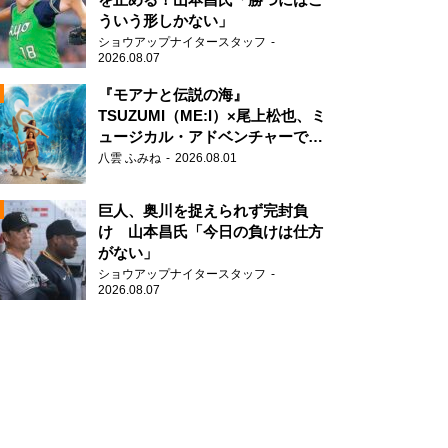
ういう形しかない」
ショウアップナイタースタッフ
2026.08.07
『モアナと伝説の海』
TSUZUMI（ME:I）×尾上松也、ミ
ュージカル・アドベンチャーで美
N
オンズ フィーバー』
声を響かせる
八雲 ふみね
2026.08.01
AD
巨人、奥川を捉えられず完封負
け 山本昌氏「今日の負けは仕方
がない」
ショウアップナイタースタッフ
N
2026.08.07