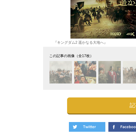
『キングダム2 遥かなる大地へ』
この記事の画像（全17枚）
記