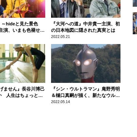
E ～hideと見た景色
『大河への道』中井貴一主演、初
主演、いまも色褪せる
の日本地図に隠された真実とは
deの音楽
2022.05.21
げません』長谷川博己
『シン・ウルトラマン』庵野秀明
か 人生はちょっと切
＆樋口真嗣が描く、新たなウルト
しいもの
ラマンの世界
2022.05.14