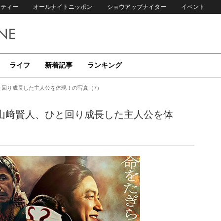
リティー
オールナイトニッポン
ショウアップナイター
イベント
ライフ
新着記事
ランキング
と回り成長した主人公を体現！の写真（7）
』山﨑賢人、ひと回り成長した主人公を体