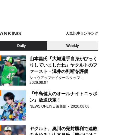
ANKING
人気記事ランキング
Daily
Weekly
山本昌氏「大城選手自身がびっく
りしていましたね」ヤクルトのフ
ァースト・澤井の判断を評価
N
ショウアップナイタースタッフ
2026.08.07
『中島健人のオールナイトニッポ
ン』放送決定！
NEWS ONLINE 編集部
2026.08.08
ヤクルト、奥川の完封勝利で連敗
を止める！山本昌氏「勝つにはこ