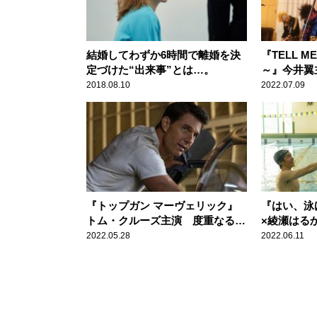
結婚してわずか6時間で離婚を決
『TELL M
定づけた“出来事”とは…。
～』今井翼
ことないhi
2018.08.10
2022.07.09
『トップガン マーヴェリック』
『はい、泳
トム・クルーズ主演 度重なる公
×綾瀬はる
開延期を経て、待望のスクリーン
なくて可笑
2022.05.28
2022.06.11
へ