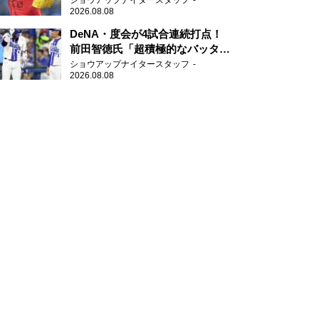
ショウアップナイタースタッフ
2026.08.08
DeNA・度会が4試合連続打点！
前田智徳氏「超積極的なバッター
はチャンスに強い」
ショウアップナイタースタッフ
2026.08.08