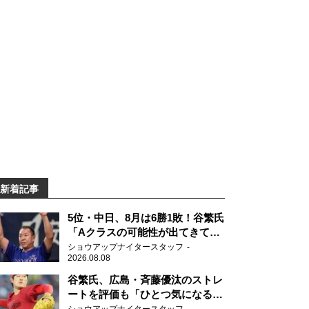
新着記事
5位・中日、8月は6勝1敗！谷繁氏
「Aクラスの可能性が出てきてい
ますね」
ショウアップナイタースタッフ
2026.08.08
谷繁氏、広島・斉藤優汰のストレ
ートを評価も「ひとつ気になるこ
とが…」