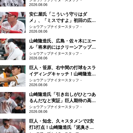
ショウアップナイタースタッフ
2026.08.06
安仁屋氏「こういう守りはダ
メ」、「ミスですよ」初回の広島
の守備に苦言
ショウアップナイタースタッフ
2026.08.06
山崎隆造氏、広島・佐々木にエー
ル「将来的にはクリーンアップを
任せられるくらいまでは成長し
ショウアップナイタースタッフ
2026.08.06
て」
巨人・笹原、右中間の打球をスラ
イディングキャッチ！山崎隆造氏
「一歩でも遅れたら…」
ショウアップナイタースタッフ
2026.08.06
山崎隆造氏「引き出しがひとつあ
るんだなと実証」巨人期待の高卒
2年目が技あり安打
ショウアップナイタースタッフ
2026.08.06
巨人・知念、久々スタメンで2安
打1打点！山崎隆造氏「泥臭さを