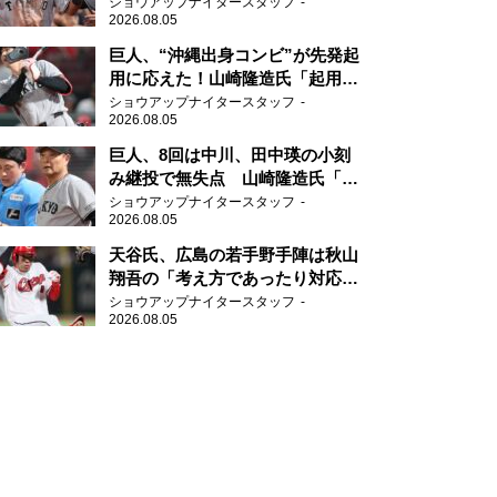
感じる」、「ジャイアンツには少
ショウアップナイタースタッフ
2026.08.05
ないタイプ」
巨人、“沖縄出身コンビ”が先発起
用に応えた！山崎隆造氏「起用が
当たった」
ショウアップナイタースタッフ
2026.08.05
巨人、8回は中川、田中瑛の小刻
み継投で無失点 山崎隆造氏「確
実に勝ちにいくところ」
ショウアップナイタースタッフ
2026.08.05
天谷氏、広島の若手野手陣は秋山
翔吾の「考え方であったり対応力
を勉強して」
ショウアップナイタースタッフ
2026.08.05