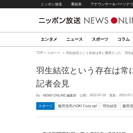
ニッポン放送
番組表
アナウンサー＆パーソナ
エンタメ
ニュース
スポーツ
コラム
TOP
スポーツ
羽生結弦という存在は常に重荷だった 羽生
羽生結弦という存在は常
記者会見
2022-07-20
2022-07-
By -
NEWS ONLINE 編集部
公開：
更新：
スポーツ
飯田浩司のOK! Cozy up!
羽生結弦
飯田