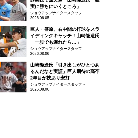
実に勝ちにいくところ」
ショウアップナイタースタッフ
2026.08.05
2
巨人・笹原、右中間の打球をスラ
イディングキャッチ！山崎隆造氏
「一歩でも遅れたら…」
ショウアップナイタースタッフ
2026.08.06
2
山崎隆造氏「引き出しがひとつあ
るんだなと実証」巨人期待の高卒
2年目が技あり安打
2
ショウアップナイタースタッフ
2026.08.06