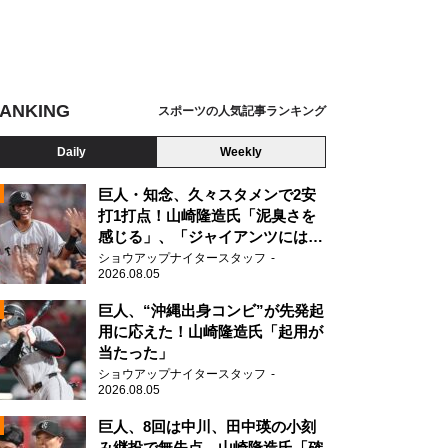
ANKING
スポーツの人気記事ランキング
Daily
Weekly
巨人・知念、久々スタメンで2安
打1打点！山崎隆造氏「泥臭さを
感じる」、「ジャイアンツには少
ないタイプ」
ショウアップナイタースタッフ
2026.08.05
2
巨人、“沖縄出身コンビ”が先発起
用に応えた！山崎隆造氏「起用が
当たった」
2
ショウアップナイタースタッフ
2026.08.05
巨人、8回は中川、田中瑛の小刻
み継投で無失点 山崎隆造氏「確