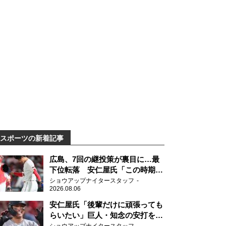
スポーツの新着記事
広島、7回の継投策が裏目に…最
下位転落 安仁屋氏「この時期に
来て勉強はない」
ショウアップナイタースタッフ
2026.08.06
安仁屋氏「後輩だけに頑張っても
らいたい」巨人・知念の安打を喜
ぶ