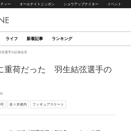
リティー
オールナイトニッポン
ショウアップナイター
イベント
ライフ
新着記事
ランキング
結弦選手の記者会見
に重荷だった 羽生結弦選手の
20
浩司
佐々木俊尚
フィギュアスケート