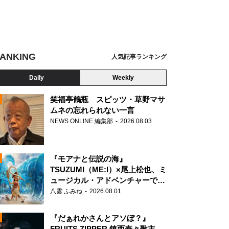
ANKING
人気記事ランキング
Daily
Weekly
笑福亭鶴瓶 スピッツ・草野マサ
ムネの忘れられない一言
NEWS ONLINE 編集部
2026.08.03
N
『モアナと伝説の海』
TSUZUMI（ME:I）×尾上松也、ミ
ュージカル・アドベンチャーで美
声を響かせる
八雲 ふみね
2026.08.01
『だぁれかさんとアソぼ？』
FRUITS ZIPPER 鎮西寿々歌主