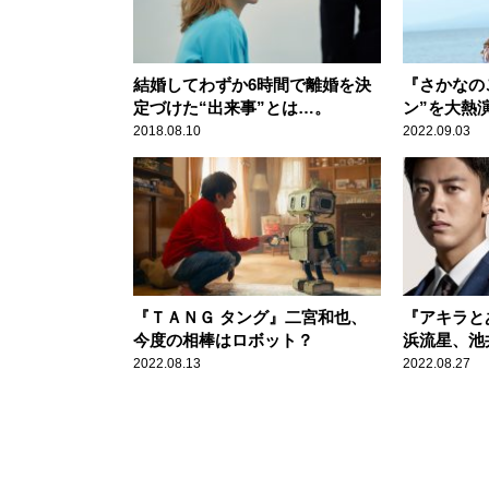
結婚してわずか6時間で離婚を決
『さかなの
定づけた“出来事”とは…。
ン”を大熱
2018.08.10
2022.09.03
『ＴＡＮＧ タング』二宮和也、
『アキラと
今度の相棒はロボット？
浜流星、池
2022.08.13
2022.08.27