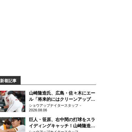
新着記事
山崎隆造氏、広島・佐々木にエー
ル「将来的にはクリーンアップを
任せられるくらいまでは成長し
ショウアップナイタースタッフ
2026.08.06
て」
巨人・笹原、右中間の打球をスラ
イディングキャッチ！山崎隆造氏
「一歩でも遅れたら…」