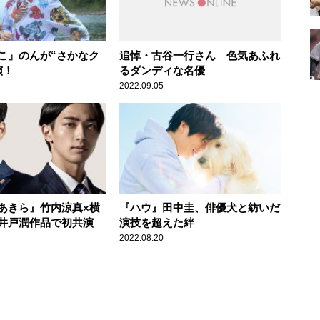
こ』のんが“さかなク
追悼・古谷一行さん 色気あふれ
演！
るダンディな名優
2022.09.05
あきら』竹内涼真×横
『ハウ』田中圭、俳優犬と紡いだ
井戸潤作品で初共演
演技を超えた絆
2022.08.20