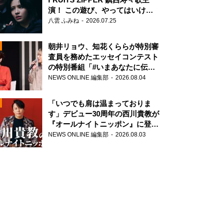
演！ この遊び、やってはいけま
せん。
八雲 ふみね
2026.07.25
朝井リョウ、知花くららが特別審
査員を務めたエッセイコンテスト
の特別番組「#いまあなたに伝え
N
H＆LOW THE WORST X』
たいこと」
NEWS ONLINE 編集部
2026.08.04
AD
「いつでも肩は温まっておりま
す」デビュー30周年の西川貴教が
『オールナイトニッポン』に登
場！
NEWS ONLINE 編集部
2026.08.03
2