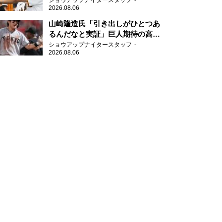
ショウアップナイタースタッフ
2026.08.06
山崎隆造氏「引き出しがひとつあ
るんだなと実証」巨人期待の高卒
2年目が技あり安打
ショウアップナイタースタッフ
2026.08.06