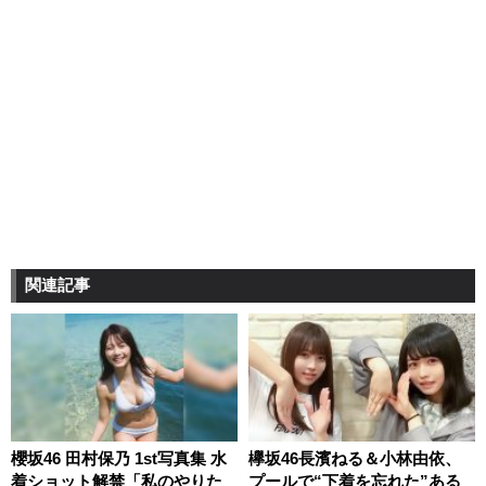
関連記事
櫻坂46 田村保乃 1st写真集 水
欅坂46長濱ねる＆小林由依、
着ショット解禁「私のやりた
プールで“下着を忘れた”ある