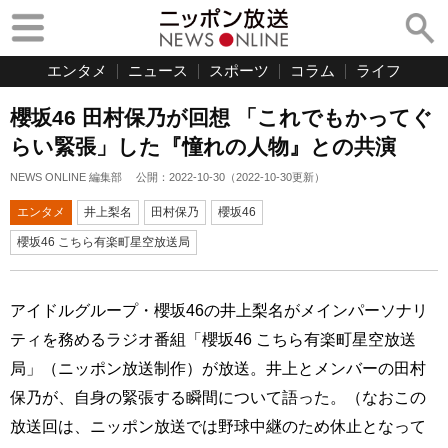
エンタメ
ニュース
スポーツ
コラム
ライフ
櫻坂46 田村保乃が回想 「これでもかってぐ
らい緊張」した『憧れの人物』との共演
NEWS ONLINE 編集部
公開：
2022-10-30
（
2022-10-30
更新）
エンタメ
井上梨名
田村保乃
櫻坂46
櫻坂46 こちら有楽町星空放送局
アイドルグループ・櫻坂46の井上梨名がメインパーソナリ
ティを務めるラジオ番組「櫻坂46 こちら有楽町星空放送
局」（ニッポン放送制作）が放送。井上とメンバーの田村
保乃が、自身の緊張する瞬間について語った。（なおこの
放送回は、ニッポン放送では野球中継のため休止となって