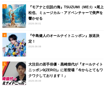
『モアナと伝説の海』TSUZUMI（ME:I）×尾上
松也、ミュージカル・アドベンチャーで美声を
響かせる
2026.08.01
『中島健人のオールナイトニッポン』放送決
定！
2026.08.08
大注目の若手俳優・黒崎煌代が『オールナイト
ニッポン0(ZERO)』に初登場「今からとてもワ
クワクしております！」
2026.08.08