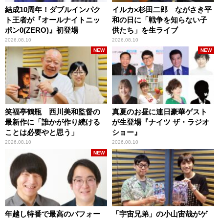
結成10周年！ダブルインパク
イルカ×杉田二郎 ながさき平
ト王者が『オールナイトニッ
和の日に「戦争を知らない子
ポン0(ZERO)』初登場
供たち」を生ライブ
2026.08.10
2026.08.10
NEW
NEW
笑福亭鶴瓶 西川美和監督の
真夏のお昼に連日豪華ゲスト
最新作に「誰かが作り続ける
が生登場『ナイツ ザ・ラジオ
ことは必要やと思う」
ショー』
2026.08.10
2026.08.10
NEW
年越し特番で最高のパフォー
「宇宙兄弟」の小山宙哉がゲ