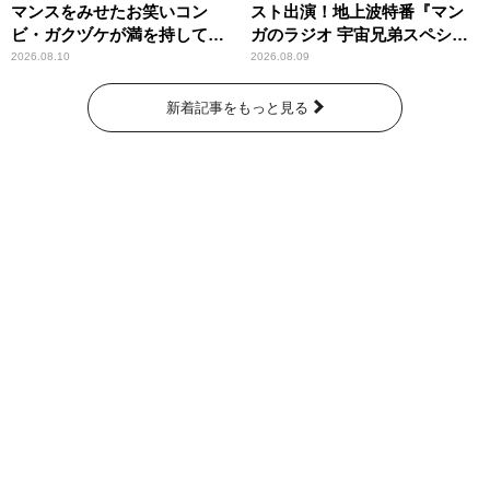
マンスをみせたお笑いコン
スト出演！地上波特番『マン
ビ・ガクヅケが満を持して
ガのラジオ 宇宙兄弟スペシャ
『オールナイトニッポン
ル 』
2026.08.10
2026.08.09
0(ZERO)』に登場！
新着記事をもっと見る