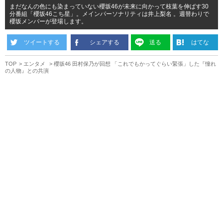
まだなんの色にも染まっていない櫻坂46が未来に向かって枝葉を伸ばす30
分番組「櫻坂46こち星」。メインパーソナリティは井上梨名 。週替わりで
櫻坂メンバーが登場します。
ツイートする
シェアする
送る
はてな
TOP
エンタメ
櫻坂46 田村保乃が回想 「これでもかってぐらい緊張」した『憧れ
の人物』との共演