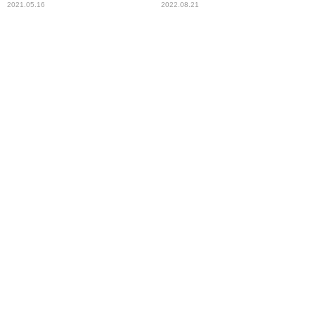
衣と行ったデパートで取って
2021.05.16
2022.08.21
しまった「すごいリアクショ
ン」