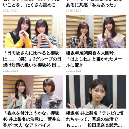
いことを、 たくさん詰めこん
あるに共感「私もあった」
でもらいました」
2021.07.19
2018.08.10
「日向坂さんに比べると櫻坂
櫻坂46尾関梨香＆大園玲、
は……（笑）」2グループの日
「はよしね」と書かれたメー
焼け対策の違いを櫻坂46 田村
ルに驚き
保乃＆尾関梨香が振り返る
2021.08.15
2021.04.25
「香水を付けようかな」櫻坂
櫻坂46 井上梨名「テレビに慣
46 井上梨名の決意に、菅井友
れちゃって、普通の生活で
香が“大人”なアドバイス
も……」 松田里奈＆武元唯