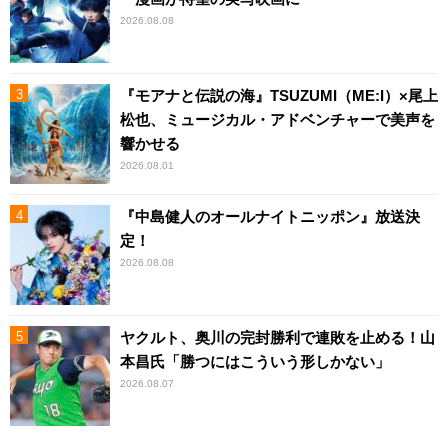
2026.08.08
『モアナと伝説の海』TSUZUMI（ME:I）×尾上
松也、ミュージカル・アドベンチャーで美声を
響かせる
2026.08.01
『中島健人のオールナイトニッポン』放送決
定！
2026.08.08
ヤクルト、奥川の完封勝利で連敗を止める！山
本昌氏「勝つにはこういう形しかない」
2026.08.07