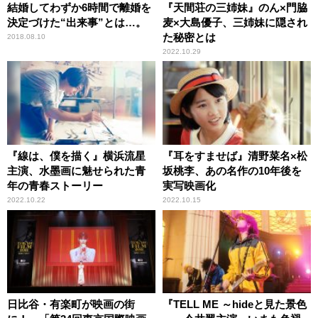
結婚してわずか6時間で離婚を
『天間荘の三姉妹』のん×門脇
決定づけた“出来事”とは…。
麦×大島優子、三姉妹に隠され
た秘密とは
2018.08.10
2022.10.29
『線は、僕を描く』横浜流星
『耳をすませば』清野菜名×松
主演、水墨画に魅せられた青
坂桃李、あの名作の10年後を
年の青春ストーリー
実写映画化
2022.10.22
2022.10.15
日比谷・有楽町が映画の街
『TELL ME ～hideと見た景色