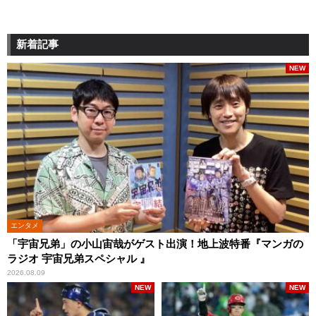
新着記事
NEW
エンタメ
「宇宙兄弟」の小山宙哉がゲスト出演！地上波特番『マンガの
ラジオ 宇宙兄弟スペシャル 』
2026.08.09
NEW
NEW