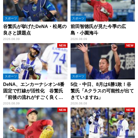
スポーツ
スポーツ
谷繁氏が挙げたDeNA・松尾の
前田智徳氏が見た今季の広
良さと課題点
島・小園海斗
2026.08.09
2026.08.09
NEW
NEW
スポーツ
スポーツ
DeNA、エンカーナシオン4番
5位・中日、8月は6勝1敗！谷
固定で打線が活性化 谷繁氏
繁氏「Aクラスの可能性が出て
「前後の流れがすごく良くな
きていますね」
りましたね」
2026.08.09
2026.08.08
NEW
NEW