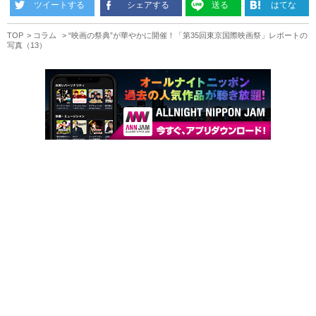
ツイートする
シェアする
送る
はてな
TOP
コラム
“映画の祭典”が華やかに開催！「第35回東京国際映画祭」レポートの
写真（13）