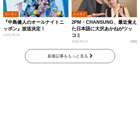
エンタメ
エンタメ
『中島健人のオールナイトニ
2PM・CHANSUNG、最近覚え
ッポン』放送決定！
た日本語に大沢あかねがツッ
コミ
2026.08.08
2026.08.07
AD
新着記事をもっと見る