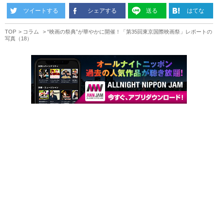
ツイートする
シェアする
送る
はてな
TOP
コラム
“映画の祭典”が華やかに開催！「第35回東京国際映画祭」レポートの
写真（18）