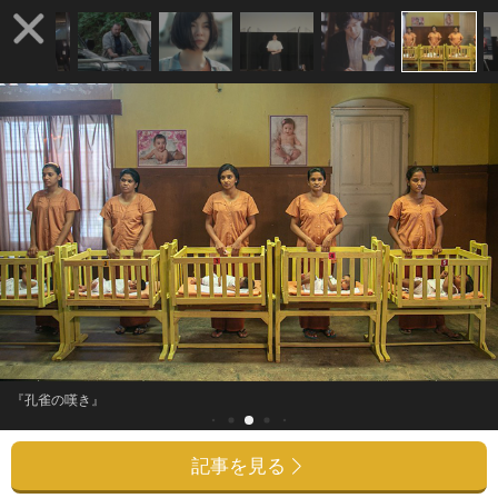
『孔雀の嘆き』
記事を見る