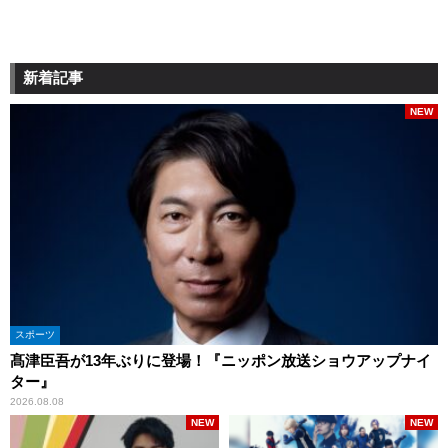
新着記事
NEW
スポーツ
髙津臣吾が13年ぶりに登場！『ニッポン放送ショウアップナイ
ター』
2026.08.08
NEW
NEW