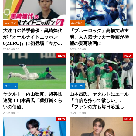
エンタメ
エンタメ
大注目の若手俳優・黒崎煌代
『ブルーロック』高橋文哉主
が『オールナイトニッポン
演、大人気サッカー漫画が待
0(ZERO)』に初登場「今から
望の実写映画に
とてもワクワクしておりま
2026.08.08
2026.08.08
す！」
NEW
NEW
スポーツ
スポーツ
ヤクルト・内山壮真、超美技
山本昌氏、ヤクルトにエール
連発！山本昌氏「猛打賞くら
「自信を持って欲しい」、
いの価値」
「ファンの方も毎日応援して
くれています」
2026.08.08
2026.08.08
NEW
NEW