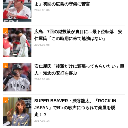
よ」初回の広島の守備に苦言
2026.08.06
広島、7回の継投策が裏目に…最下位転落 安
仁屋氏「この時期に来て勉強はない」
2026.08.06
安仁屋氏「後輩だけに頑張ってもらいたい」巨
人・知念の安打を喜ぶ
2026.08.06
SUPER BEAVER・渋谷龍太、『ROCK IN
JAPAN』でB’zの歌声につられて楽屋を脱
走！？
2017.08.14