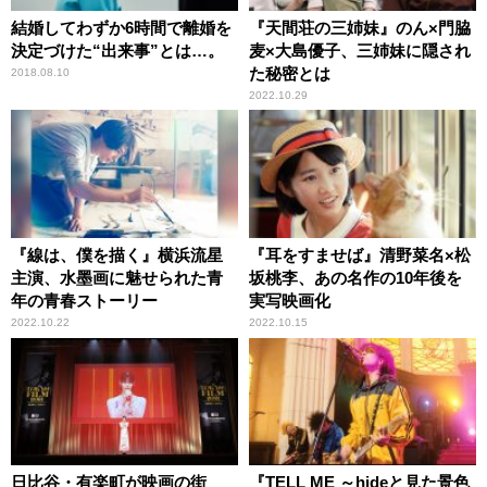
結婚してわずか6時間で離婚を
『天間荘の三姉妹』のん×門脇
決定づけた“出来事”とは…。
麦×大島優子、三姉妹に隠され
た秘密とは
2018.08.10
2022.10.29
『線は、僕を描く』横浜流星
『耳をすませば』清野菜名×松
主演、水墨画に魅せられた青
坂桃李、あの名作の10年後を
年の青春ストーリー
実写映画化
2022.10.22
2022.10.15
日比谷・有楽町が映画の街
『TELL ME ～hideと見た景色