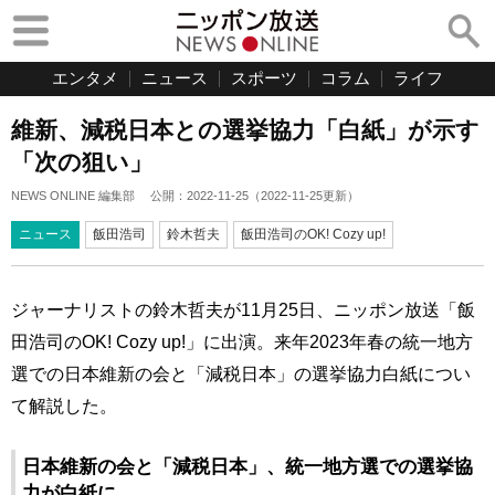
エンタメ
ニュース
スポーツ
コラム
ライフ
維新、減税日本との選挙協力「白紙」が示す
「次の狙い」
NEWS ONLINE 編集部
公開：
2022-11-25
（
2022-11-25
更新）
ニュース
飯田浩司
鈴木哲夫
飯田浩司のOK! Cozy up!
ジャーナリストの鈴木哲夫が11月25日、ニッポン放送「飯
田浩司のOK! Cozy up!」に出演。来年2023年春の統一地方
選での日本維新の会と「減税日本」の選挙協力白紙につい
て解説した。
日本維新の会と「減税日本」、統一地方選での選挙協
力が白紙に