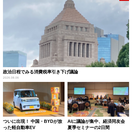
政治日程でみる消費税率引き下げ議論
2026.08.06
ついに出現！ 中国・BYDが放
AIに議論が集中、経済同友会
った軽自動車EV
夏季セミナーの2日間