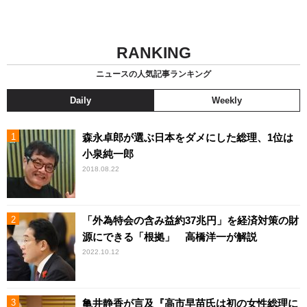
RANKING
ニュースの人気記事ランキング
Daily
Weekly
森永卓郎が選ぶ日本をダメにした総理、1位は
小泉純一郎
2018.08.22
「外為特会の含み益約37兆円」を経済対策の財
源にできる「根拠」 高橋洋一が解説
2022.10.12
亀井静香が言及『高市早苗氏は初の女性総理に