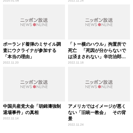
が指摘
2020.01.08
2022.11.24
ポーランド着弾のミサイル調
「トー横のハウル」拘置所で
査にウクライナが参加する
死亡 「死因が分からないで
「本当の理由」
は済まされない」辛坊治郎が
指摘
2022.11.20
2022.11.16
中国共産党大会「胡錦濤強制
アメリカではイメージが悪く
退場事件」の真相
ない「旧統一教会」 その背
景
2022.11.14
2022.11.24