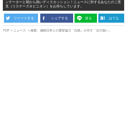
ンテーターと朝から熱いディスカッション！ニュースに対するあなたのご意
見（リスナーズオピニオン）をお待ちしています。
ツイートする
シェアする
送る
はてな
TOP
ニュース
維新、減税日本との選挙協力「白紙」が示す「次の狙い」