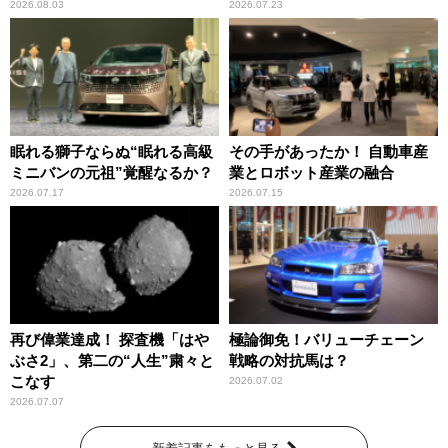
2026.08.03
2026.07.23
眠れる獅子ならぬ“眠れる高級
その手があったか！ 自動車産
ミニバンの元祖”覚醒なるか？
業とロボット産業の融合
2026.07.17
2026.07.15
再び偉業達成！ 探査機「はや
極論御免！バリューチェーン
ぶさ2」、第二の“人生”粛々と
戦略の対抗馬は？
こなす
2026.07.02
2026.07.07