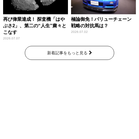
再び偉業達成！ 探査機「はや
極論御免！バリューチェーン
ぶさ2」、第二の“人生”粛々と
戦略の対抗馬は？
こなす
2026.07.02
2026.07.07
新着記事をもっと見る