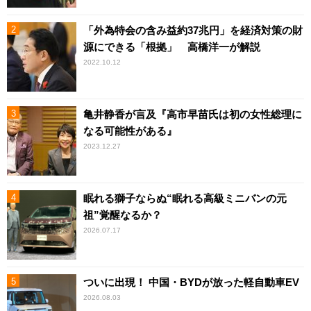
「外為特会の含み益約37兆円」を経済対策の財
源にできる「根拠」 高橋洋一が解説
2022.10.12
亀井静香が言及『高市早苗氏は初の女性総理に
なる可能性がある』
2023.12.27
眠れる獅子ならぬ“眠れる高級ミニバンの元
祖”覚醒なるか？
2026.07.17
ついに出現！ 中国・BYDが放った軽自動車EV
2026.08.03