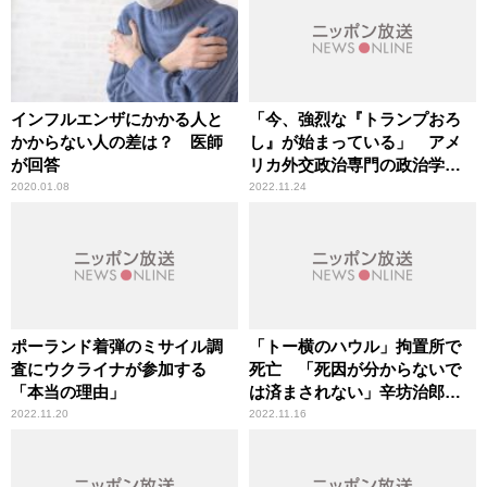
インフルエンザにかかる人と
「今、強烈な『トランプおろ
かからない人の差は？ 医師
し』が始まっている」 アメ
が回答
リカ外交政治専門の政治学者
が指摘
2020.01.08
2022.11.24
ポーランド着弾のミサイル調
「トー横のハウル」拘置所で
査にウクライナが参加する
死亡 「死因が分からないで
「本当の理由」
は済まされない」辛坊治郎が
指摘
2022.11.20
2022.11.16