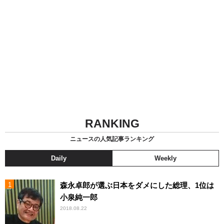
RANKING
ニュースの人気記事ランキング
Daily
Weekly
森永卓郎が選ぶ日本をダメにした総理、1位は
小泉純一郎
2018.08.22