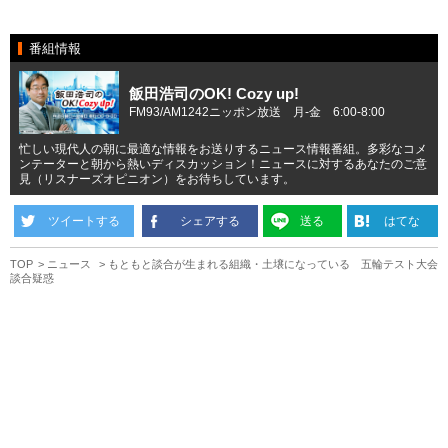
番組情報
飯田浩司のOK! Cozy up!
FM93/AM1242ニッポン放送 月-金 6:00-8:00
忙しい現代人の朝に最適な情報をお送りするニュース情報番組。多彩なコメ
ンテーターと朝から熱いディスカッション！ニュースに対するあなたのご意
見（リスナーズオピニオン）をお待ちしています。
ツイートする
シェアする
送る
はてな
TOP
ニュース
もともと談合が生まれる組織・土壌になっている 五輪テスト大会
談合疑惑