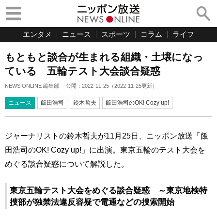
エンタメ
ニュース
スポーツ
コラム
ライフ
もともと談合が生まれる組織・土壌になっ
ている 五輪テスト大会談合疑惑
NEWS ONLINE 編集部
公開：
2022-11-25
（
2022-11-25
更新）
ニュース
飯田浩司
鈴木哲夫
飯田浩司のOK! Cozy up!
ジャーナリストの鈴木哲夫が11月25日、ニッポン放送「飯
田浩司のOK! Cozy up!」に出演。東京五輪のテスト大会を
めぐる談合疑惑について解説した。
東京五輪テスト大会をめぐる談合疑惑 ～東京地検特
捜部が独禁法違反容疑で電通などの捜索開始