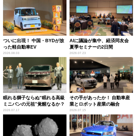
ついに出現！ 中国・BYDが放
AIに議論が集中、経済同友会
った軽自動車EV
夏季セミナーの2日間
2026.08.03
2026.07.23
眠れる獅子ならぬ“眠れる高級
その手があったか！ 自動車産
ミニバンの元祖”覚醒なるか？
業とロボット産業の融合
2026.07.17
2026.07.15