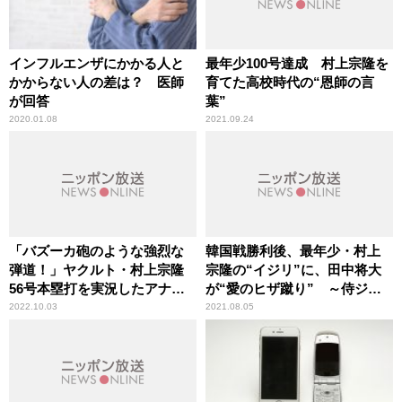
インフルエンザにかかる人と
最年少100号達成 村上宗隆を
かからない人の差は？ 医師
育てた高校時代の“恩師の言
が回答
葉”
2020.01.08
2021.09.24
「バズーカ砲のような強烈な
韓国戦勝利後、最年少・村上
弾道！」ヤクルト・村上宗隆
宗隆の“イジリ”に、田中将大
56号本塁打を実況したアナウ
が“愛のヒザ蹴り” ～侍ジャ
ンサーが振り返る“あの瞬間”
パンに終始あった一体感
2022.10.03
2021.08.05