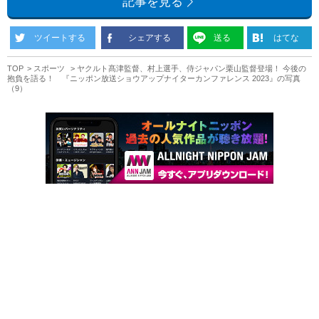
記事を見る
ツイートする
シェアする
送る
はてな
TOP
スポーツ
ヤクルト髙津監督、村上選手、侍ジャパン栗山監督登場！ 今後の
抱負を語る！ 『ニッポン放送ショウアップナイターカンファレンス 2023』の写真
（9）