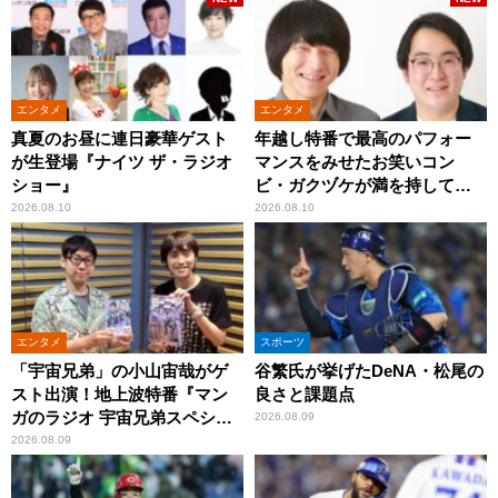
エンタメ
エンタメ
真夏のお昼に連日豪華ゲスト
年越し特番で最高のパフォー
が生登場『ナイツ ザ・ラジオ
マンスをみせたお笑いコン
ショー』
ビ・ガクヅケが満を持して
『オールナイトニッポン
2026.08.10
2026.08.10
0(ZERO)』に登場！
エンタメ
スポーツ
「宇宙兄弟」の小山宙哉がゲ
谷繁氏が挙げたDeNA・松尾の
スト出演！地上波特番『マン
良さと課題点
ガのラジオ 宇宙兄弟スペシャ
2026.08.09
ル 』
2026.08.09