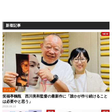
新着記事
NEW
エンタメ
笑福亭鶴瓶 西川美和監督の最新作に「誰かが作り続けること
は必要やと思う」
2026.08.10
NEW
NEW