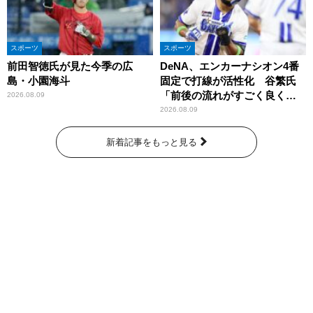
スポーツ
スポーツ
前田智徳氏が見た今季の広
DeNA、エンカーナシオン4番
島・小園海斗
固定で打線が活性化 谷繁氏
「前後の流れがすごく良くな
2026.08.09
りましたね」
2026.08.09
新着記事をもっと見る