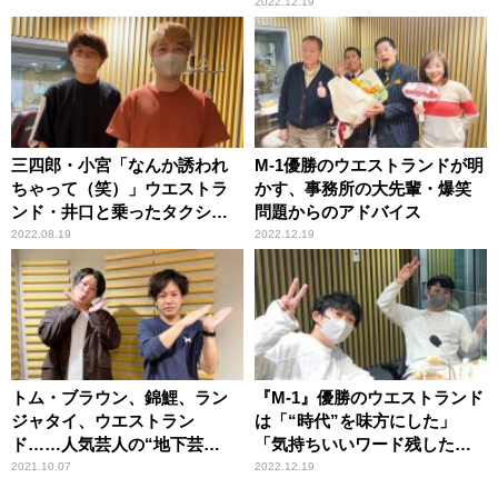
い」
2022.12.19
三四郎・小宮「なんか誘われ
M-1優勝のウエストランドが明
ちゃって（笑）」ウエストラ
かす、事務所の大先輩・爆笑
ンド・井口と乗ったタクシー
問題からのアドバイス
で珍事
2022.08.19
2022.12.19
トム・ブラウン、錦鯉、ラン
『M-1』優勝のウエストランド
ジャタイ、ウエストラン
は「“時代”を味方にした」
ド……人気芸人の“地下芸
「気持ちいいワード残した」
人”時代の芸風をぺこぱが回顧
ノンスタ石田・井上が語る
2021.10.07
2022.12.19
「だいぶ変わった」「あんま