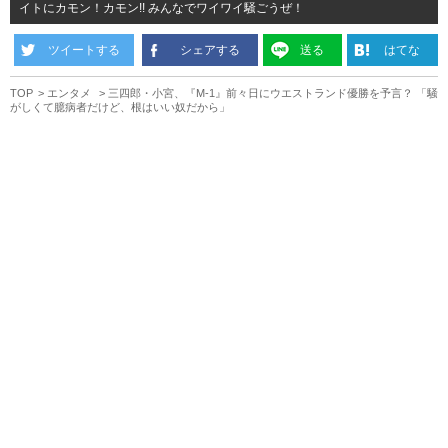
イトにカモン！カモン!! みんなでワイワイ騒ごうぜ！
ツイートする
シェアする
送る
はてな
TOP
エンタメ
三四郎・小宮、『M-1』前々日にウエストランド優勝を予言？ 「騒
がしくて臆病者だけど、根はいい奴だから」