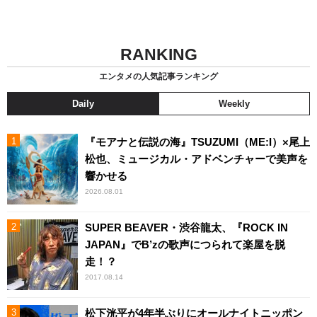
RANKING
エンタメの人気記事ランキング
Daily
Weekly
『モアナと伝説の海』TSUZUMI（ME:I）×尾上
松也、ミュージカル・アドベンチャーで美声を
響かせる
2026.08.01
SUPER BEAVER・渋谷龍太、『ROCK IN
JAPAN』でB’zの歌声につられて楽屋を脱
走！？
2017.08.14
松下洸平が4年半ぶりにオールナイトニッポン