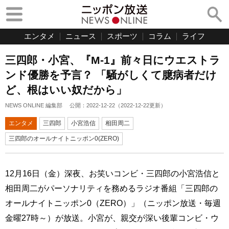
エンタメ
ニュース
スポーツ
コラム
ライフ
三四郎・小宮、『M-1』前々日にウエストラ
ンド優勝を予言？ 「騒がしくて臆病者だけ
ど、根はいい奴だから」
NEWS ONLINE 編集部
公開：
2022-12-22
（
2022-12-22
更新）
エンタメ
三四郎
小宮浩信
相田周二
三四郎のオールナイトニッポン0(ZERO)
12月16日（金）深夜、お笑いコンビ・三四郎の小宮浩信と
相田周二がパーソナリティを務めるラジオ番組「三四郎の
オールナイトニッポン0（ZERO）」（ニッポン放送・毎週
金曜27時～）が放送。小宮が、親交が深い後輩コンビ・ウ