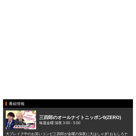
番組情報
三四郎のオールナイトニッポン0(ZERO)
毎週金曜 深夜 3:00 - 5:00
大ブレイク中のお笑いコンビ三四郎が金曜の深夜に大はしゃぎ! おもしろナ