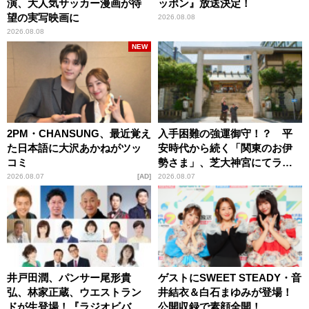
演、大人気サッカー漫画が待
ッポン』放送決定！
望の実写映画に
2026.08.08
2026.08.08
NEW
2PM・CHANSUNG、最近覚え
入手困難の強運御守！？ 平
た日本語に大沢あかねがツッ
安時代から続く「関東のお伊
コミ
勢さま」、芝大神宮にてラン
パンプスが合格祈願！
2026.08.07
AD
2026.08.07
井戸田潤、パンサー尾形貴
ゲストにSWEET STEADY・音
弘、林家正蔵、ウエストラン
井結衣＆白石まゆみが登場！
ドが生登場！『ラジオビバリ
公開収録で素顔全開！