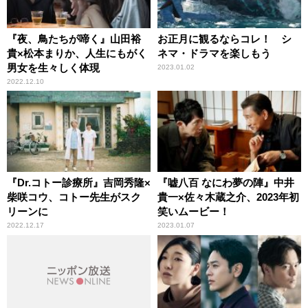
『夜、鳥たちが啼く』山田裕
お正月に観るならコレ！ シ
貴×松本まりか、人生にもがく
ネマ・ドラマを楽しもう
男女を生々しく体現
2023.01.02
2022.12.10
『Dr.コトー診療所』吉岡秀隆×
『嘘八百 なにわ夢の陣』中井
柴咲コウ、コトー先生がスク
貴一×佐々木蔵之介、2023年初
リーンに
笑いムービー！
2022.12.17
2023.01.07