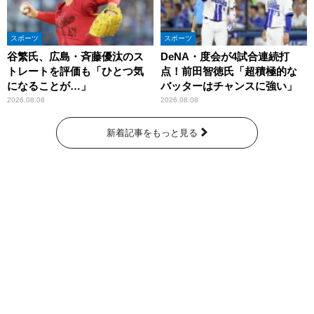
スポーツ
スポーツ
谷繁氏、広島・斉藤優汰のス
DeNA・度会が4試合連続打
トレートを評価も「ひとつ気
点！前田智徳氏「超積極的な
になることが…」
バッターはチャンスに強い」
2026.08.08
2026.08.08
新着記事をもっと見る