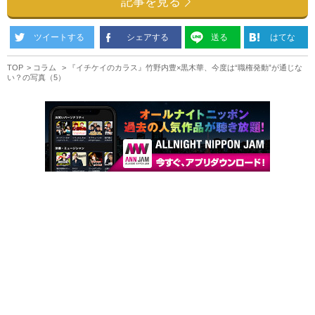
記事を見る
ツイートする
シェアする
送る
はてな
TOP
コラム
『イチケイのカラス』竹野内豊×黒木華、今度は“職権発動”が通じな
い？の写真（5）