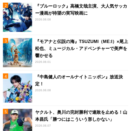
『ブルーロック』高橋文哉主演、大人気サッカ
ー漫画が待望の実写映画に
2026.08.08
『モアナと伝説の海』TSUZUMI（ME:I）×尾上
松也、ミュージカル・アドベンチャーで美声を
響かせる
2026.08.01
『中島健人のオールナイトニッポン』放送決
定！
2026.08.08
ヤクルト、奥川の完封勝利で連敗を止める！山
本昌氏「勝つにはこういう形しかない」
2026.08.07