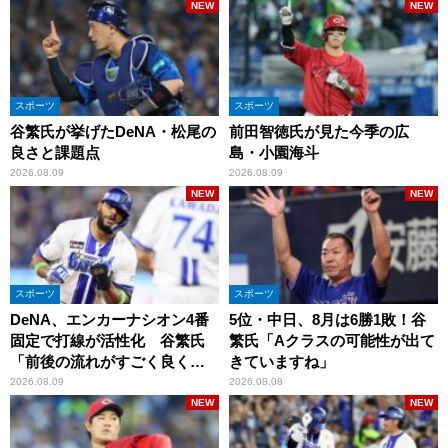
NEW
NEW
スポーツ
スポーツ
谷繁氏が挙げたDeNA・松尾の
前田智徳氏が見た今季の広
良さと課題点
島・小園海斗
2026.08.09
2026.08.09
NEW
NEW
スポーツ
スポーツ
DeNA、エンカーナシオン4番
5位・中日、8月は6勝1敗！谷
固定で打線が活性化 谷繁氏
繁氏「Aクラスの可能性が出て
「前後の流れがすごく良くな
きていますね」
りましたね」
2026.08.09
2026.08.08
NEW
NEW