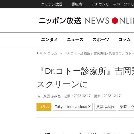
ニッポン放送
番組表
アナウンサー＆パーソナ
エンタメ
ニュース
スポーツ
コラム
TOP
コラム
『Dr.コトー診療所』吉岡秀隆×柴咲コウ、コト
『Dr.コトー診療所』吉
スクリーンに
2022-12-17
2022-12-17
By -
八雲 ふみね
公開：
更新：
コラム
Tokyo cinema cloud X
八雲ふみね
柴咲コ