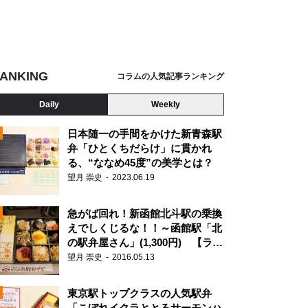
ANKING
コラムの人気記事ランキング
Daily
Weekly
日本随一の手間をかけた新青森駅
弁「ひとくちだらけ」に貫かれ
る、“ななめ45度”の美学とは？
望月 崇史
2023.06.19
急がば回れ！新函館北斗駅の乗換
えでしくじるな！！～函館駅「北
の駅弁屋さん」(1,300円) 【ライ
ター望月の駅弁膝栗毛】
望月 崇史
2016.05.13
N
東京駅トップクラスの人気駅弁
「こぼれイクラととろサーモンハ