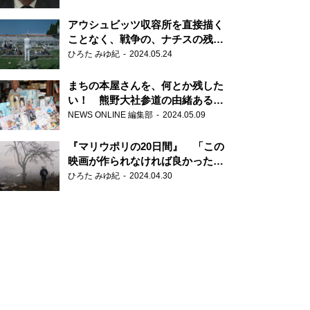
だ6000の命』
アウシュビッツ収容所を直接描く
ことなく、戦争の、ナチスの残虐
さが見える映画 『関心領域』
ひろた みゆ紀
2024.05.24
まちの本屋さんを、何とか残した
い！ 熊野大社参道の由緒ある書
店・三代目の強い思い
NEWS ONLINE 編集部
2024.05.09
『マリウポリの20日間』 「この
映画が作られなければ良かった」
と語る監督
ひろた みゆ紀
2024.04.30