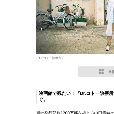
『Dr.コトー診療所』
画
映画館で観たい！『Dr.コトー診療
ぐ。
累計発行部数1200万部を超える山田貴敏の