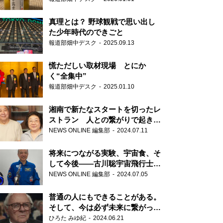
真理とは？ 野球観戦で思い出し
た少年時代のできごと
報道部畑中デスク
2025.09.13
慌ただしい取材現場 とにか
く“全集中”
報道部畑中デスク
2025.01.10
湘南で新たなスタートを切ったレ
ストラン 人との繋がりで起きた
奇跡
NEWS ONLINE 編集部
2024.07.11
将来につながる実験、宇宙食、そ
して今後――古川聡宇宙飛行士単
独インタビュー
NEWS ONLINE 編集部
2024.07.05
普通の人にもできることがある。
そして、今は必ず未来に繋がって
いく……『ONE LIFE 奇跡が繋い
ひろた みゆ紀
2024.06.21