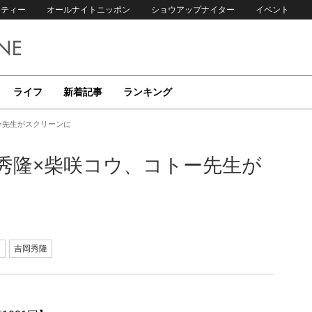
リティー
オールナイトニッポン
ショウアップナイター
イベント
ライフ
新着記事
ランキング
ー先生がスクリーンに
岡秀隆×柴咲コウ、コトー先生が
ウ
吉岡秀隆