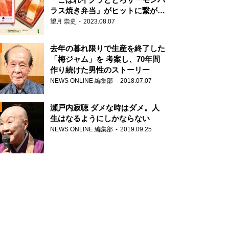
ラス焼き弁当」がヒットに繋がっ
た理由
望月 崇史
2023.08.07
N
去年の暮れ限りで生産を終了した
「梅ジャム」を 考案し、70年間
作り続けた男性のストーリー
NEWS ONLINE 編集部
2018.07.07
瀬戸内寂聴 ダメな時はダメ。人
生はなるようにしかならない
NEWS ONLINE 編集部
2019.09.25