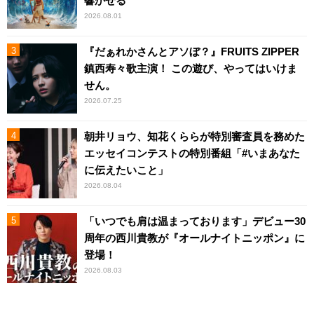
響かせる
2026.08.01
『だぁれかさんとアソぼ？』FRUITS ZIPPER
鎮西寿々歌主演！ この遊び、やってはいけま
せん。
2026.07.25
朝井リョウ、知花くららが特別審査員を務めた
エッセイコンテストの特別番組「#いまあなた
に伝えたいこと」
2026.08.04
「いつでも肩は温まっております」デビュー30
周年の西川貴教が『オールナイトニッポン』に
登場！
2026.08.03