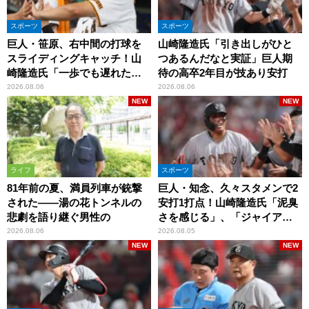
スポーツ
スポーツ
巨人・笹原、右中間の打球を
山崎隆造氏「引き出しがひと
スライディングキャッチ！山
つあるんだなと実証」巨人期
崎隆造氏「一歩でも遅れた
待の高卒2年目が技あり安打
ら…」
2026.08.06
2026.08.06
NEW
NEW
ライフ
スポーツ
81年前の夏、満員列車が銃撃
巨人・知念、久々スタメンで2
された――湯の花トンネルの
安打1打点！山崎隆造氏「泥臭
悲劇を語り継ぐ男性の
さを感じる」、「ジャイアン
ツには少ないタイプ」
2026.08.06
2026.08.05
NEW
NEW