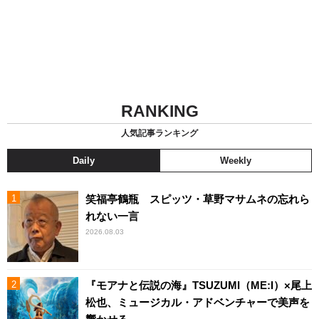
RANKING
人気記事ランキング
Daily
Weekly
笑福亭鶴瓶 スピッツ・草野マサムネの忘れら
れない一言
2026.08.03
『モアナと伝説の海』TSUZUMI（ME:I）×尾上
松也、ミュージカル・アドベンチャーで美声を