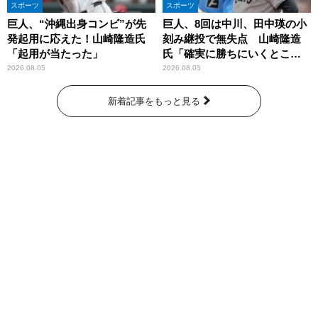
スポーツ
スポーツ
巨人、“沖縄出身コンビ”が先
巨人、8回は中川、田中瑛の小
発起用に応えた！山崎隆造氏
刻み継投で無失点 山崎隆造
「起用が当たった」
氏「確実に勝ちにいくとこ
ろ」
2026.08.05
2026.08.05
新着記事をもっと見る