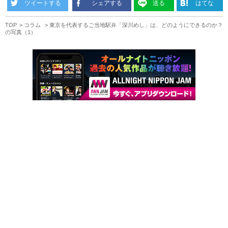
ツイートする
シェアする
送る
はてな
TOP
コラム
東京を代表するご当地駅弁「深川めし」は、どのようにできるのか？
の写真（1）