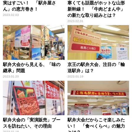
実はすごい！ 「駅弁屋さ
寒くても話題がホットな山形
ん」の恵方巻き！
新幹線！ 「牛肉どまん中」
の新たな取り組みとは？
2023.02.03
2023.02.01
駅弁大会から見える、「味の
京王の駅弁大会、注目の「輸
継承」問題
送駅弁」は？
2023.01.20
2023.01.19
駅弁大会の「実演販売」ブー
駅弁大会だからこそ楽しみた
スを訪ねたい、その理由
い！ 「食べくらべ」の魅力
2023.01.18