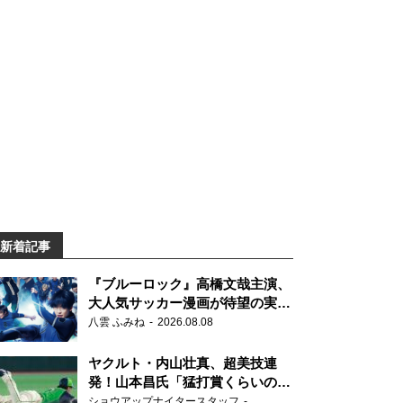
新着記事
『ブルーロック』高橋文哉主演、
大人気サッカー漫画が待望の実写
映画に
八雲 ふみね
2026.08.08
ヤクルト・内山壮真、超美技連
発！山本昌氏「猛打賞くらいの価
値」
ショウアップナイタースタッフ