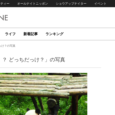
リティー
オールナイトニッポン
ショウアップナイター
イベント
ライフ
新着記事
ランキング
っけ？の写真
」？ どっちだっけ？」の写真