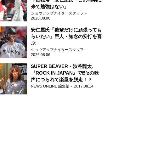
来て勉強はない」
ショウアップナイタースタッフ
2026.08.06
安仁屋氏「後輩だけに頑張っても
らいたい」巨人・知念の安打を喜
ぶ
N
ショウアップナイタースタッフ
AD
2026.08.06
SUPER BEAVER・渋谷龍太、
『ROCK IN JAPAN』でB’zの歌
声につられて楽屋を脱走！？
NEWS ONLINE 編集部
2017.08.14
2