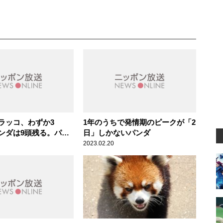
ラッコ、わずか3
1年のうちで発情期のピークが「2
ンダは9頭残る。パン
日」しかないパンダ
騒ぎではない」辛坊治
2023.02.20
せず