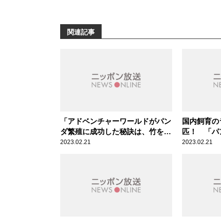
関連記事
「アドベンチャーワールドがパン
国内飼育の
ダ繁殖に成功した秘訣は、竹を食
匹！ 「パ
べ放題にしたから」辛坊治郎が解
ダどころの
2023.02.21
2023.02.21
説
郎が衝撃隠