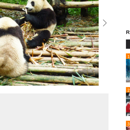
R
ものぐ