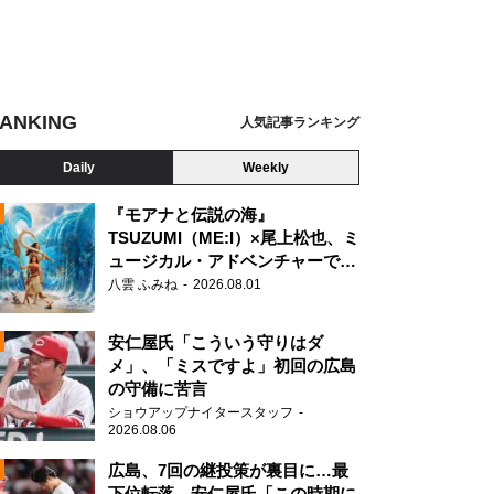
ANKING
人気記事ランキング
Daily
Weekly
『モアナと伝説の海』
TSUZUMI（ME:I）×尾上松也、ミ
ュージカル・アドベンチャーで美
N
声を響かせる
さな？パンダ
八雲 ふみね
2026.08.01
安仁屋氏「こういう守りはダ
メ」、「ミスですよ」初回の広島
の守備に苦言
ショウアップナイタースタッフ
2026.08.06
広島、7回の継投策が裏目に…最
下位転落 安仁屋氏「この時期に