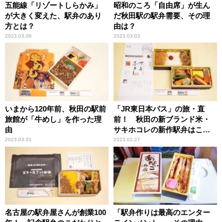
五能線「リゾートしらかみ」
昭和のころ「自由席」が生ん
が大きく変えた、駅弁のあり
だ秋田駅の駅弁需要、その理
方とは？
由は？
2023.03.06
2023.03.03
いまから120年前、秋田の駅前
「JR東日本パス」の旅・直
旅館が「牛めし」を作った理
前！ 秋田の新ブランド米・
由
サキホコレの新作駅弁はこう
してできる！
2023.03.01
2023.02.27
名古屋の駅弁屋さんが創業100
「駅弁作りは最高のエンター