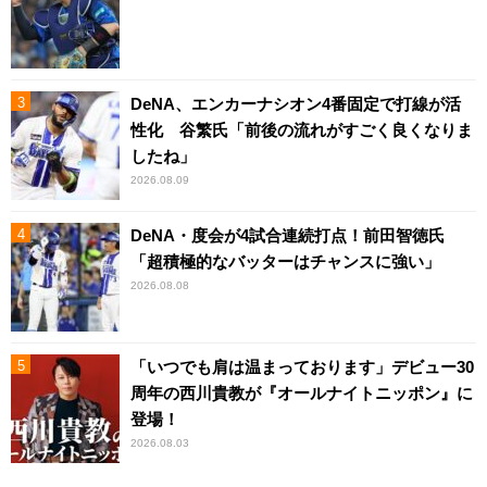
DeNA、エンカーナシオン4番固定で打線が活
性化 谷繁氏「前後の流れがすごく良くなりま
したね」
2026.08.09
DeNA・度会が4試合連続打点！前田智徳氏
「超積極的なバッターはチャンスに強い」
2026.08.08
「いつでも肩は温まっております」デビュー30
周年の西川貴教が『オールナイトニッポン』に
登場！
2026.08.03