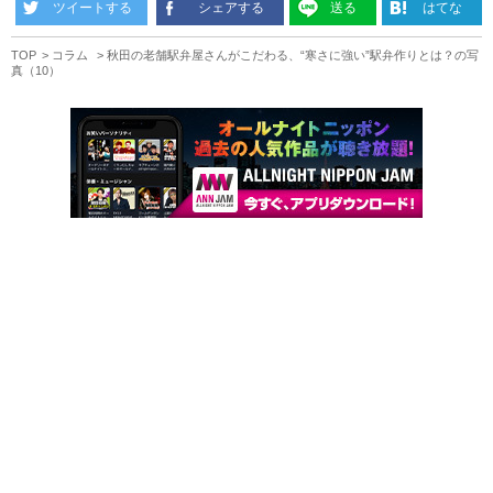
ツイートする
シェアする
送る
はてな
TOP
コラム
秋田の老舗駅弁屋さんがこだわる、“寒さに強い”駅弁作りとは？の写
真（10）