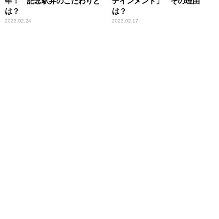
年！ 記念駅弁のこだわりと
テインメント」 その理由
は？
は？
2023.02.24
2023.02.17