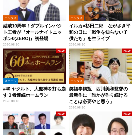
エンタメ
エンタメ
結成10周年！ダブルインパク
イルカ×杉田二郎 ながさき平
ト王者が『オールナイトニッ
和の日に「戦争を知らない子
ポン0(ZERO)』初登場
供たち」を生ライブ
2026.08.10
2026.08.10
NEW
NEW
スポーツ
エンタメ
#40 ヤクルト、大魔神を打ち崩
笑福亭鶴瓶 西川美和監督の
す３者連続ホームラン
最新作に「誰かが作り続ける
ことは必要やと思う」
2026.08.10
2026.08.10
NEW
NEW