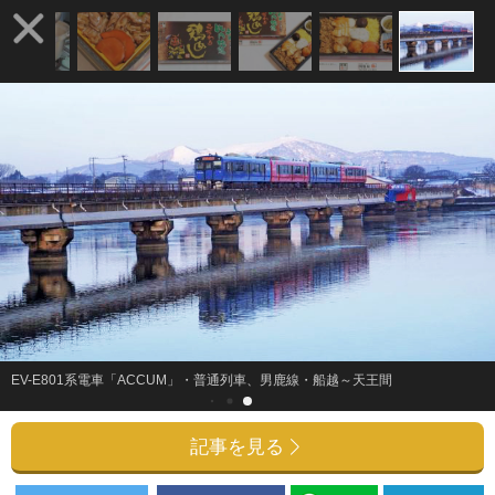
EV-E801系電車「ACCUM」・普通列車、男鹿線・船越～天王間
記事を見る