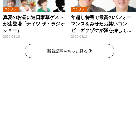
エンタメ
エンタメ
真夏のお昼に連日豪華ゲスト
年越し特番で最高のパフォー
が生登場『ナイツ ザ・ラジオ
マンスをみせたお笑いコン
ショー』
ビ・ガクヅケが満を持して
『オールナイトニッポン
2026.08.10
2026.08.10
0(ZERO)』に登場！
新着記事をもっと見る