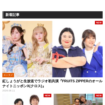
新着記事
NEW
エンタメ
紅しょうがと生放送でラジオ初共演『FRUITS ZIPPERのオール
ナイトニッポンX(クロス)』
2026.08.11
NEW
NEW