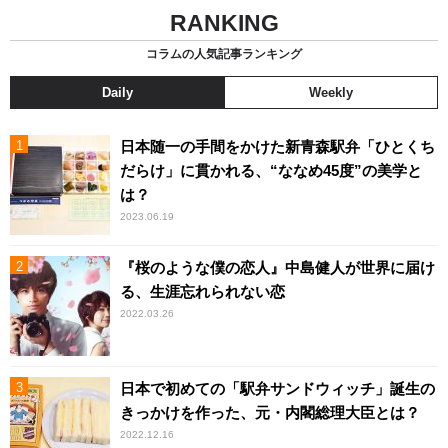
RANKING
コラムの人気記事ランキング
Daily
Weekly
日本随一の手間をかけた新青森駅弁「ひとくち
だらけ」に貫かれる、“ななめ45度”の美学と
は？
2023.06.19
『桜のような僕の恋人』中島健人が世界に届け
る、生涯忘れられない恋
2022.03.26
日本で初めての「駅弁サンドウィッチ」誕生の
きっかけを作った、元・内閣総理大臣とは？
2022.12.16