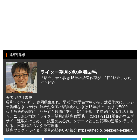
連載情報
ライター望月の駅弁膝栗毛
「駅弁」食べ歩き15年の放送作家が「1日1駅弁」ひた
すら紹介！
著者：望月崇史
昭和50(1975)年、静岡県生まれ。早稲田大学在学中から、放送作家に。ラジ
オ番組をきっかけに始めた全国の駅弁食べ歩きは15年以上、およそ5000
個！放送の合間に、ひたすら鉄道に乗り、駅弁を食して温泉に入る生活を送
る。ニッポン放送「ライター望月の駅弁膝栗毛」における1日1駅弁のウェブ
サイト連載をはじめ、「鉄道のある旅」をテーマとした記事の連載を行って
いる。日本旅のペンクラブ理事。
駅弁ブログ・ライター望月の駅弁いい気分
https://ameblo.jp/ekiben-e-kibun/