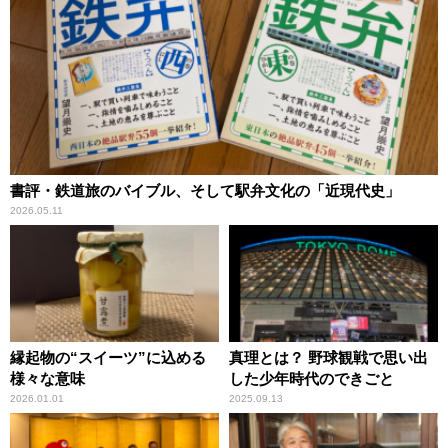
書評・鉄道旅のバイブル、そして駅弁文化の「近現代史」
2026.05.11
縁起物の“スイーツ”に込める
真理とは？ 野球観戦で思い出
様々な意味
した少年時代のできごと
2026.01.01
2025.09.13