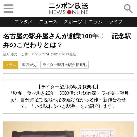
エンタメ
ニュース
スポーツ
コラム
ライフ
名古屋の駅弁屋さんが創業100年！ 記念駅
弁のこだわりとは？
望月 崇史
公開：
2023-02-24
（
2023-02-24
更新）
コラム
望月崇史
ライター望月の駅弁膝栗毛
【ライター望月の駅弁膝栗毛】
「駅弁」食べ歩き20年・5000個の放送作家・ライター望月
が、自分の足で現地へ足を運びながら名作・新作合わせ
て、「いま味わうべき駅弁」をご紹介します。