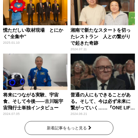
慌ただしい取材現場 とにか
湘南で新たなスタートを切っ
く“全集中”
たレストラン 人との繋がり
で起きた奇跡
2025.01.10
2024.07.11
将来につながる実験、宇宙
普通の人にもできることがあ
食、そして今後――古川聡宇
る。そして、今は必ず未来に
宙飛行士単独インタビュー
繋がっていく……『ONE LIFE
奇跡が繋いだ6000の命』
2024.07.05
2024.06.21
新着記事をもっと見る