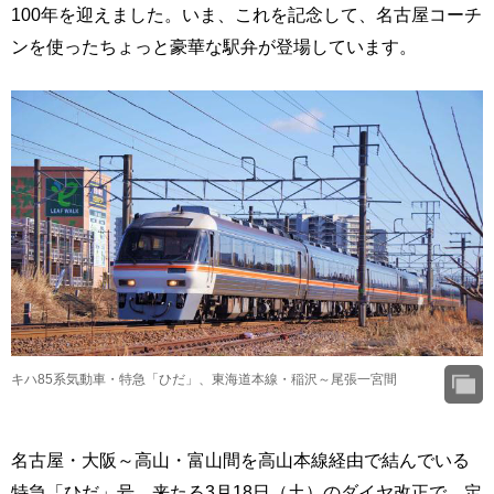
100年を迎えました。いま、これを記念して、名古屋コーチ
ンを使ったちょっと豪華な駅弁が登場しています。
キハ85系気動車・特急「ひだ」、東海道本線・稲沢～尾張一宮間
名古屋・大阪～高山・富山間を高山本線経由で結んでいる
特急「ひだ」号。来たる3月18日（土）のダイヤ改正で、定