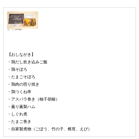
百年の天下
とり御飯
【おしながき】
・鶏だし炊き込みご飯
・鶏そぼろ
・たまごそぼろ
・鶏肉の照り焼き
・鶏つくね串
・アスパラ巻き（柚子胡椒）
・薫り薫製ハム
・しぐれ煮
・たまご巻き
・自家製煮物（ごぼう、竹の子、椎茸、えび）