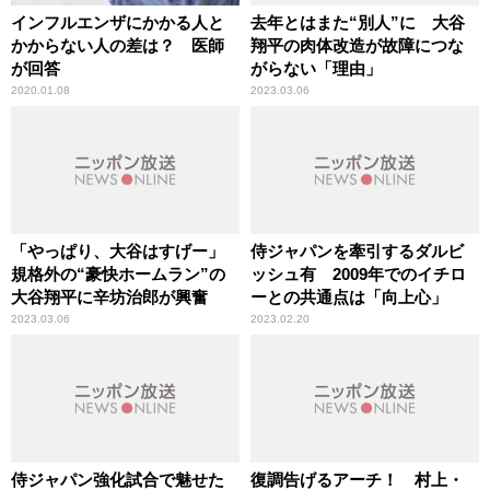
インフルエンザにかかる人と
去年とはまた“別人”に 大谷
かからない人の差は？ 医師
翔平の肉体改造が故障につな
が回答
がらない「理由」
2020.01.08
2023.03.06
「やっぱり、大谷はすげー」
侍ジャパンを牽引するダルビ
規格外の“豪快ホームラン”の
ッシュ有 2009年でのイチロ
大谷翔平に辛坊治郎が興奮
ーとの共通点は「向上心」
2023.03.06
2023.02.20
侍ジャパン強化試合で魅せた
復調告げるアーチ！ 村上・