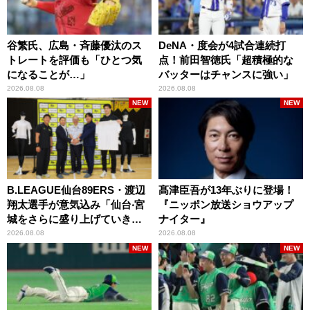
谷繁氏、広島・斉藤優汰のス
DeNA・度会が4試合連続打
トレートを評価も「ひとつ気
点！前田智徳氏「超積極的な
になることが…」
バッターはチャンスに強い」
2026.08.08
2026.08.08
NEW
NEW
B.LEAGUE仙台89ERS・渡辺
髙津臣吾が13年ぶりに登場！
翔太選手が意気込み「仙台‧宮
『ニッポン放送ショウアップ
城をさらに盛り上げていきた
ナイター』
いです」
2026.08.08
2026.08.08
NEW
NEW