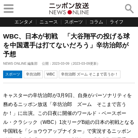
エンタメ
ニュース
スポーツ
コラム
ライフ
WBC、日本が初戦 「大谷翔平の投げる球
を中国選手は打てないだろう」辛坊治郎が
予想
NEWS ONLINE 編集部
公開：
2023-03-09
（
2023-03-09
更新）
スポーツ
辛坊治郎
WBC
辛坊治郎 ズーム そこまで言うか！
キャスターの辛坊治郎が3月9日、自身がパーソナリティを
務めるニッポン放送「辛坊治郎 ズーム そこまで言う
か！」に出演。この日夜に開催のワールド・ベースボー
ル・クラシック（WBC）1次リーグB組の日本の初戦となる
中国戦を「ショウウアップナイター」で実況するニッポン