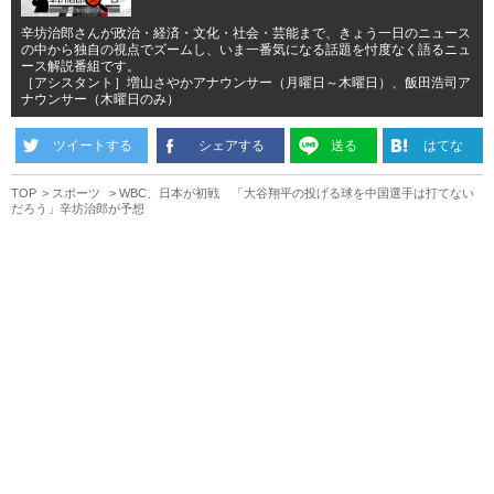
辛坊治郎さんが政治・経済・文化・社会・芸能まで、きょう一日のニュース
の中から独自の視点でズームし、いま一番気になる話題を忖度なく語るニュ
ース解説番組です。
［アシスタント］増山さやかアナウンサー（月曜日～木曜日）、飯田浩司ア
ナウンサー（木曜日のみ）
ツイートする
シェアする
送る
はてな
TOP
スポーツ
WBC、日本が初戦 「大谷翔平の投げる球を中国選手は打てない
だろう」辛坊治郎が予想