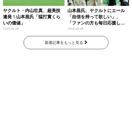
ヤクルト・内山壮真、超美技
山本昌氏、ヤクルトにエール
連発！山本昌氏「猛打賞くら
「自信を持って欲しい」、
いの価値」
「ファンの方も毎日応援して
くれています」
2026.08.08
2026.08.08
新着記事をもっと見る