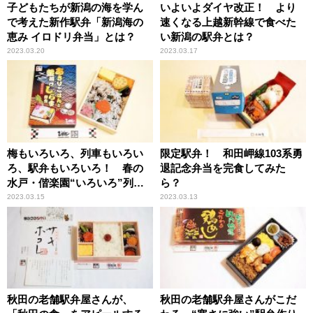
子どもたちが新潟の海を学ん
いよいよダイヤ改正！ より
で考えた新作駅弁「新潟海の
速くなる上越新幹線で食べた
恵み イロドリ弁当」とは？
い新潟の駅弁とは？
2023.03.20
2023.03.17
梅もいろいろ、列車もいろい
限定駅弁！ 和田岬線103系勇
ろ、駅弁もいろいろ！ 春の
退記念弁当を完食してみた
水戸・偕楽園“いろいろ”列車
ら？
旅
2023.03.15
2023.03.13
秋田の老舗駅弁屋さんが、
秋田の老舗駅弁屋さんがこだ