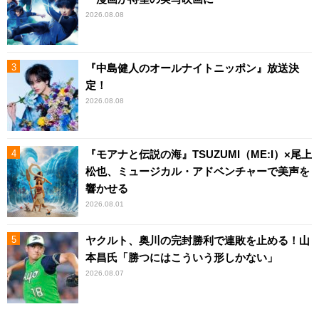
2026.08.08
『中島健人のオールナイトニッポン』放送決
定！
2026.08.08
『モアナと伝説の海』TSUZUMI（ME:I）×尾上
松也、ミュージカル・アドベンチャーで美声を
響かせる
2026.08.01
ヤクルト、奥川の完封勝利で連敗を止める！山
本昌氏「勝つにはこういう形しかない」
2026.08.07