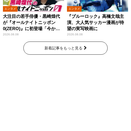
エンタメ
エンタメ
大注目の若手俳優・黒崎煌代
『ブルーロック』高橋文哉主
が『オールナイトニッポン
演、大人気サッカー漫画が待
0(ZERO)』に初登場「今から
望の実写映画に
とてもワクワクしておりま
2026.08.08
2026.08.08
す！」
新着記事をもっと見る