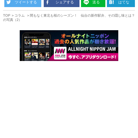
ツイートする
シェアする
送る
はてな
TOP
コラム
間もなく東北も桜のシーズン！ 仙台の新作駅弁、その隠し味とは？
の写真（2）