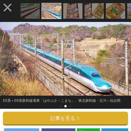
E5系＋E6系新幹線電車「はやぶさ・こまち」、東北新幹線・古川～仙台間
記事を見る