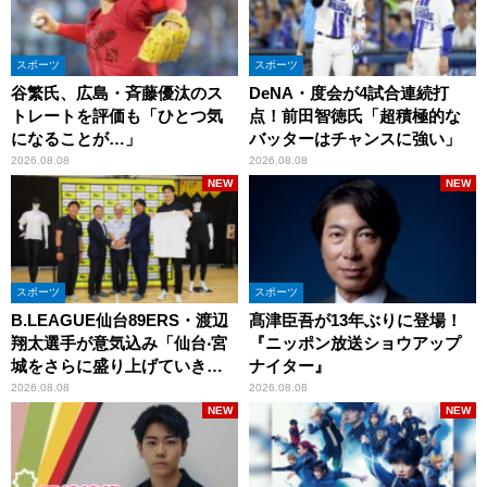
スポーツ
スポーツ
谷繁氏、広島・斉藤優汰のス
DeNA・度会が4試合連続打
トレートを評価も「ひとつ気
点！前田智徳氏「超積極的な
になることが…」
バッターはチャンスに強い」
2026.08.08
2026.08.08
NEW
NEW
スポーツ
スポーツ
B.LEAGUE仙台89ERS・渡辺
髙津臣吾が13年ぶりに登場！
翔太選手が意気込み「仙台‧宮
『ニッポン放送ショウアップ
城をさらに盛り上げていきた
ナイター』
いです」
2026.08.08
2026.08.08
NEW
NEW