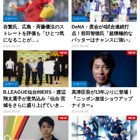
スポーツ
スポーツ
谷繁氏、広島・斉藤優汰のス
DeNA・度会が4試合連続打
トレートを評価も「ひとつ気
点！前田智徳氏「超積極的な
になることが…」
バッターはチャンスに強い」
2026.08.08
2026.08.08
NEW
NEW
スポーツ
スポーツ
B.LEAGUE仙台89ERS・渡辺
髙津臣吾が13年ぶりに登場！
翔太選手が意気込み「仙台‧宮
『ニッポン放送ショウアップ
城をさらに盛り上げていきた
ナイター』
いです」
2026.08.08
2026.08.08
NEW
NEW