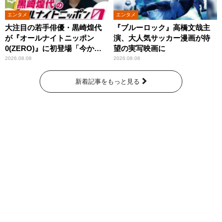
エンタメ
エンタメ
大注目の若手俳優・黒崎煌代
『ブルーロック』高橋文哉主
が『オールナイトニッポン
演、大人気サッカー漫画が待
0(ZERO)』に初登場「今から
望の実写映画に
とてもワクワクしておりま
2026.08.08
2026.08.08
す！」
新着記事をもっと見る