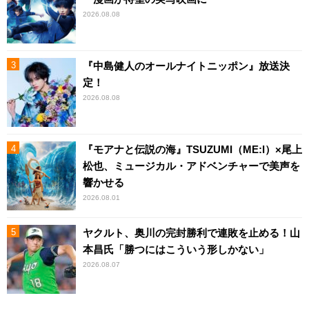
2026.08.08
『中島健人のオールナイトニッポン』放送決
定！
2026.08.08
『モアナと伝説の海』TSUZUMI（ME:I）×尾上
松也、ミュージカル・アドベンチャーで美声を
響かせる
2026.08.01
ヤクルト、奥川の完封勝利で連敗を止める！山
本昌氏「勝つにはこういう形しかない」
2026.08.07