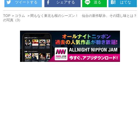
ツイートする
シェアする
送る
はてな
TOP
コラム
間もなく東北も桜のシーズン！ 仙台の新作駅弁、その隠し味とは？
の写真（3）