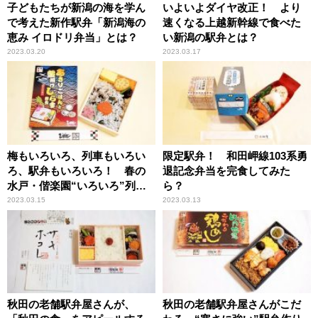
子どもたちが新潟の海を学ん
いよいよダイヤ改正！ より
で考えた新作駅弁「新潟海の
速くなる上越新幹線で食べた
恵み イロドリ弁当」とは？
い新潟の駅弁とは？
2023.03.20
2023.03.17
梅もいろいろ、列車もいろい
限定駅弁！ 和田岬線103系勇
ろ、駅弁もいろいろ！ 春の
退記念弁当を完食してみた
水戸・偕楽園“いろいろ”列車
ら？
旅
2023.03.15
2023.03.13
秋田の老舗駅弁屋さんが、
秋田の老舗駅弁屋さんがこだ