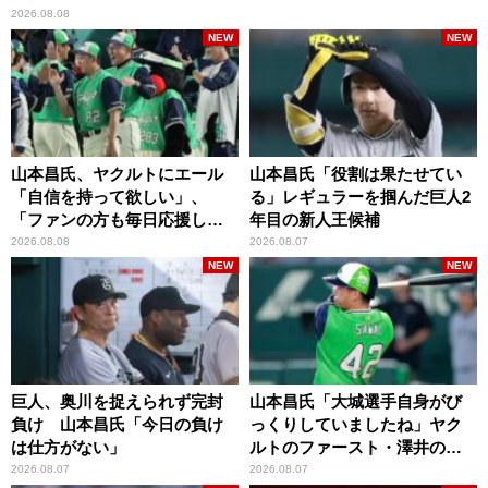
2026.08.08
NEW
NEW
山本昌氏、ヤクルトにエール
山本昌氏「役割は果たせてい
「自信を持って欲しい」、
る」レギュラーを掴んだ巨人2
「ファンの方も毎日応援して
年目の新人王候補
くれています」
2026.08.08
2026.08.07
NEW
NEW
巨人、奥川を捉えられず完封
山本昌氏「大城選手自身がび
負け 山本昌氏「今日の負け
っくりしていましたね」ヤク
は仕方がない」
ルトのファースト・澤井の判
断を評価
2026.08.07
2026.08.07