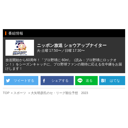
番組情報
ニッポン放送 ショウアップナイター
火-土曜 17:50〜／日曜 17:30〜
放送開始から60周年！「プロ野球に 60n!」（読み：プロ野球にロックオ
ン！）をシーズンキャッチに、プロ野球ファンの期待に応える生中継をお届
けします！
ツイートする
シェアする
送る
はてな
TOP
スポーツ
大矢明彦氏のセ・リーグ順位予想 2023