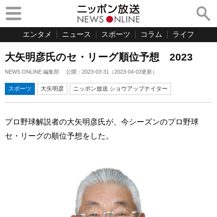
エンタメ
ニュース
スポーツ
コラム
ライフ
大矢明彦氏のセ・リーグ順位予想 2023
NEWS ONLINE 編集部
公開：
2023-03-31
（
2023-04-03
更新）
スポーツ
大矢明彦
ニッポン放送 ショウアップナイター
プロ野球解説者の大矢明彦氏が、今シーズンのプロ野球
セ・リーグの順位予想をした。