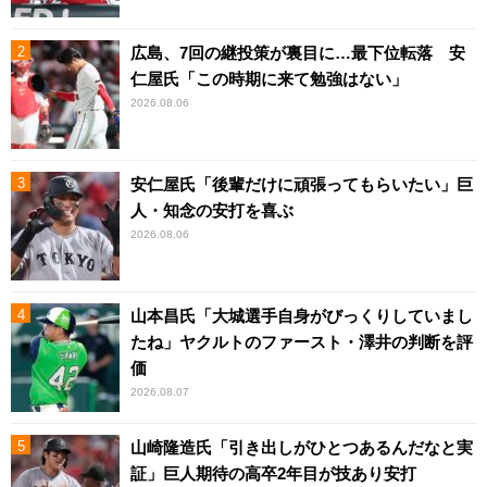
広島、7回の継投策が裏目に…最下位転落 安
仁屋氏「この時期に来て勉強はない」
2026.08.06
安仁屋氏「後輩だけに頑張ってもらいたい」巨
人・知念の安打を喜ぶ
2026.08.06
山本昌氏「大城選手自身がびっくりしていまし
たね」ヤクルトのファースト・澤井の判断を評
価
2026.08.07
山崎隆造氏「引き出しがひとつあるんだなと実
証」巨人期待の高卒2年目が技あり安打