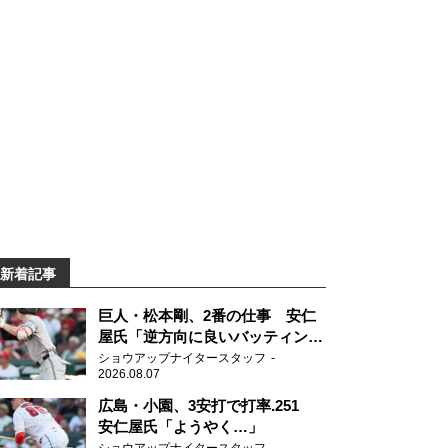
新着記事
巨人・松本剛、2番の仕事 安仁
屋氏「逆方向に良いバッティン
グ」
ショウアップナイタースタッフ
2026.08.07
広島・小園、3安打で打率.251
安仁屋氏「ようやく…」