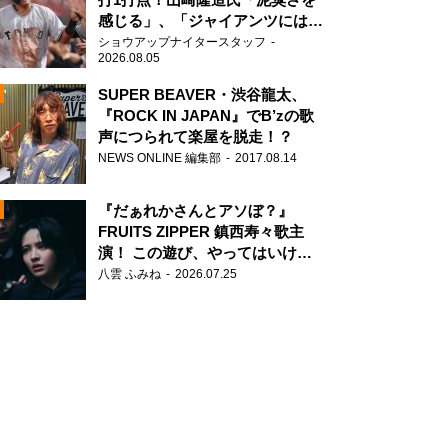
感じる」、「ジャイアンツには少
ないタイプ」
ショウアップナイタースタッフ
2026.08.05
SUPER BEAVER・渋谷龍太、
『ROCK IN JAPAN』でB’zの歌
声につられて楽屋を脱走！？
N
NEWS ONLINE 編集部
2017.08.14
AD
『だぁれかさんとアソぼ？』
FRUITS ZIPPER 鎮西寿々歌主
演！ この遊び、やってはいけま
せん。
八雲 ふみね
2026.07.25
2