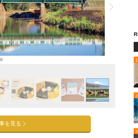
R
間
事を見る