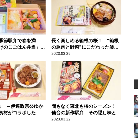
季節駅弁で春を満
長く楽しめる箱根の桜！ “箱根
けのこごはん弁当」の
の豚肉と野菜”にこだわった釜飯
？
とは？
2023.03.29
山 ～伊達政宗公ゆか
間もなく東北も桜のシーズン！
食材がコラボした、名
仙台の新作駅弁、その隠し味と
焼き牛たん弁当」の味
は？
2023.03.22