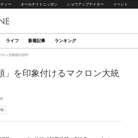
リティー
オールナイトニッポン
ショウアップナイター
イベント
ライフ
新着記事
ランキング
クロン大統領の訪中
領」を印象付けるマクロン大統
09
浩司