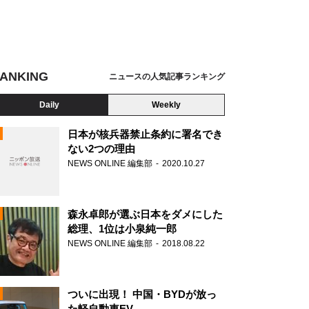
ANKING
ニュースの人気記事ランキング
Daily
Weekly
日本が核兵器禁止条約に署名でき
ない2つの理由
NEWS ONLINE 編集部
2020.10.27
N
森永卓郎が選ぶ日本をダメにした
総理、1位は小泉純一郎
NEWS ONLINE 編集部
2018.08.22
ついに出現！ 中国・BYDが放っ
た軽自動車EV