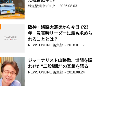
報道部畑中デスク
2026.08.03
阪神・淡路大震災から今日で23
年 災害時リーダーに最も求めら
れることとは？
N
NEWS ONLINE 編集部
2018.01.17
ジャーナリスト山路徹、世間を賑
わせた“二股騒動”の真相を語る
NEWS ONLINE 編集部
2018.08.24
N