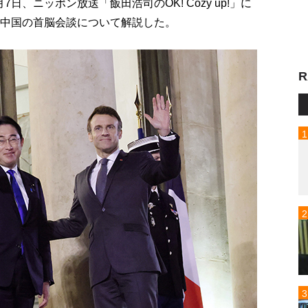
、ニッポン放送「飯田浩司のOK! Cozy up!」に
と中国の首脳会談について解説した。
R