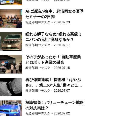
AIに議論が集中、経済同友会夏季
セミナーの2日間
報道部畑中デスク
2026.07.23
眠れる獅子ならぬ“眠れる高級ミ
ニバンの元祖”覚醒なるか？
報道部畑中デスク
2026.07.17
その手があったか！ 自動車産業
とロボット産業の融合
報道部畑中デスク
2026.07.15
再び偉業達成！ 探査機「はやぶ
さ2」、第二の“人生”粛々とこな
す
報道部畑中デスク
2026.07.07
極論御免！バリューチェーン戦略
の対抗馬は？
報道部畑中デスク
2026.07.02