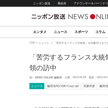
ニッポン放送
番組表
アナウンサー＆パーソナ
エンタメ
ニュース
スポーツ
コラム
TOP
ニュース
「苦労するフランス大統領」を印象付けるマ
「苦労するフランス大統
領の訪中
2023-04-09
2023-04-
By -
NEWS ONLINE 編集部
公開：
更新：
ニュース
飯田浩司のOK! Cozy up!
宮家邦彦
飯田