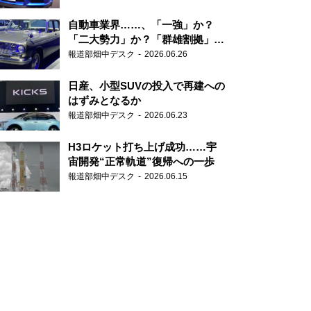
自動車業界……、「一強」か？
「二大勢力」か？「群雄割拠」
か？
報道部畑中デスク
2026.06.26
日産、小型SUVの投入で再建への
はずみとなるか
報道部畑中デスク
2026.06.23
H3ロケット打ち上げ成功……宇
宙開発“正常軌道”復帰への一歩
報道部畑中デスク
2026.06.15