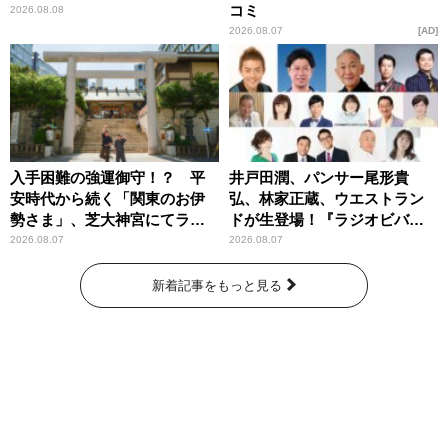
コミ
2026.08.08
2026.08.07
AD
入手困難の強運御守！？ 平
井戸田潤、パンサー尾形貴
安時代から続く「関東のお伊
弘、林家正蔵、ウエストラン
勢さま」、芝大神宮にてラン
ドが生登場！『ラジオビバリ
パンプスが合格祈願！
ー昼ズ』
2026.08.07
2026.08.07
新着記事をもっと見る