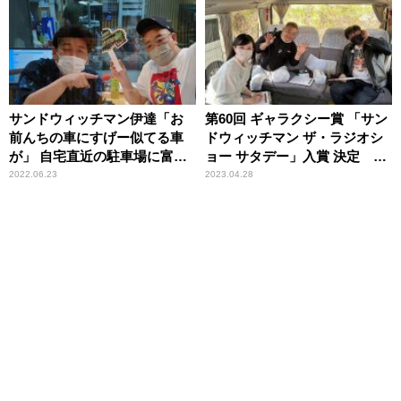
サンドウィッチマン伊達「お
第60回 ギャラクシー賞 「サン
前んちの車にすげー似てる車
ドウィッチマン ザ・ラジオシ
が」 自宅直近の駐車場に富澤
ョー サタデー」入賞 決定
の車がしれっと停まっていた
～「オールナイトニッポン
2022.06.23
2023.04.28
理由
Premium 高橋幸宏さんを偲ん
で」も奨励賞受賞