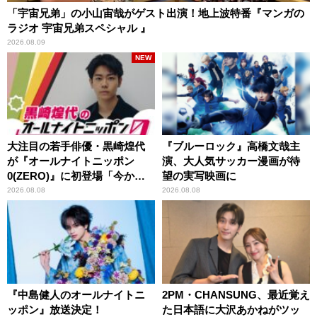
「宇宙兄弟」の小山宙哉がゲスト出演！地上波特番『マンガの
ラジオ 宇宙兄弟スペシャル 』
2026.08.09
NEW
大注目の若手俳優・黒崎煌代
『ブルーロック』高橋文哉主
が『オールナイトニッポン
演、大人気サッカー漫画が待
0(ZERO)』に初登場「今から
望の実写映画に
とてもワクワクしておりま
2026.08.08
2026.08.08
す！」
『中島健人のオールナイトニ
2PM・CHANSUNG、最近覚え
ッポン』放送決定！
た日本語に大沢あかねがツッ