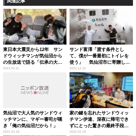
関連記事
東日本大震災から12年 サン
サンド富澤「渡す条件とし
ドウィッチマンが気仙沼から
て、僕が一番最初にトイレを
の生放送で語る「伝承の大事
使う」 気仙沼市に寄贈した
さ」
トイレトレーラーの使用者第1
2023.03.11
2022.12.10
号に立候補も“不発”に終わ
る……
気仙沼で大人気のサンドウィ
家の鍵を忘れたサンドウィッ
ッチマンに、マギー審司が嘆
チマン伊達、深夜に帰宅でき
き「俺の気仙沼だから！」
ずにとった驚きの最終手段
「だって入れないんだもん」
2022.03.18
2022.02.19