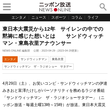
エンタメ
ニュース
スポーツ
コラム
ライフ
東日本大震災から12年 サイレンの中での
黙祷に感じた想いとは サンドウィッチ
マン・東島衣里アナウンサー
NEWS ONLINE 編集部
公開：
2023-04-29
（
2023-04-29
更新）
エンタメ
サンドウィッチマン
東島衣里
サンドウィッチマン ザ・ラジオショー サタデー
4月29日（土）、お笑いコンビ・サンドウィッチマンの伊達
みきおと富澤たけしがパーソナリティを務めるラジオ番組
「サンドウィッチマン ザ・ラジオショーサタデー」（ニ
ッポン放送・毎週土曜13時～15時）が放送。東日本大震災