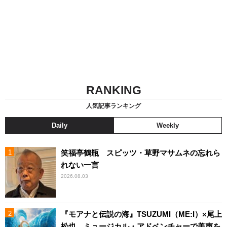
RANKING
人気記事ランキング
Daily
Weekly
笑福亭鶴瓶 スピッツ・草野マサムネの忘れら
れない一言
2026.08.03
『モアナと伝説の海』TSUZUMI（ME:I）×尾上
松也、ミュージカル・アドベンチャーで美声を