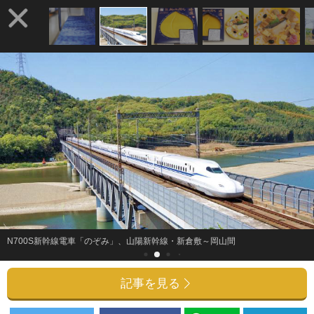
N700S新幹線電車「のぞみ」、山陽新幹線・新倉敷～岡山間
記事を見る