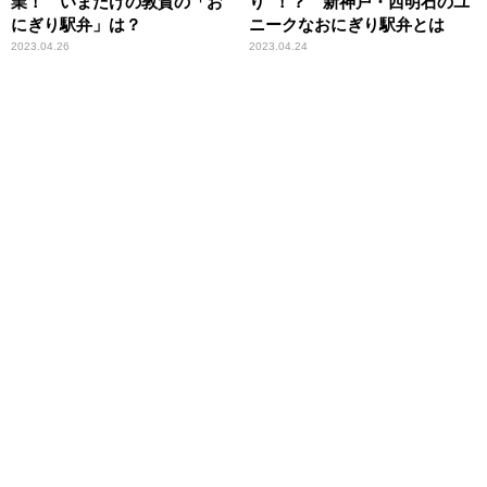
業！ いまだけの敦賀の「お
り“！？ 新神戸・西明石のユ
にぎり駅弁」は？
ニークなおにぎり駅弁とは
2023.04.26
2023.04.24