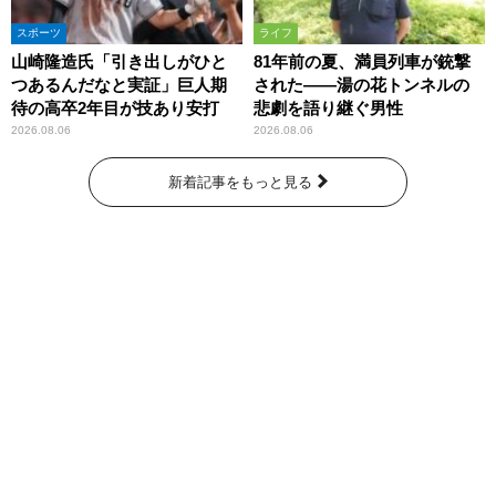
スポーツ
ライフ
山崎隆造氏「引き出しがひと
81年前の夏、満員列車が銃撃
つあるんだなと実証」巨人期
された――湯の花トンネルの
待の高卒2年目が技あり安打
悲劇を語り継ぐ男性
2026.08.06
2026.08.06
新着記事をもっと見る