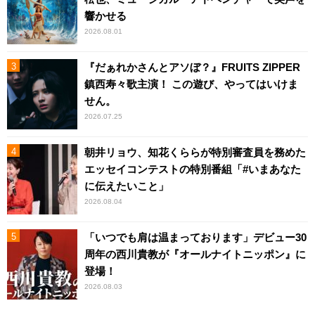
響かせる
2026.08.01
『だぁれかさんとアソぼ？』FRUITS ZIPPER
鎮西寿々歌主演！ この遊び、やってはいけま
せん。
2026.07.25
朝井リョウ、知花くららが特別審査員を務めた
エッセイコンテストの特別番組「#いまあなた
に伝えたいこと」
2026.08.04
「いつでも肩は温まっております」デビュー30
周年の西川貴教が『オールナイトニッポン』に
登場！
2026.08.03