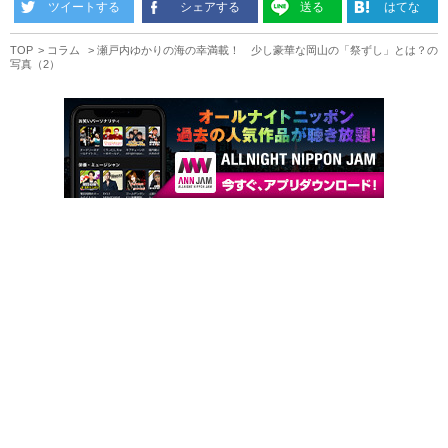
ツイートする
シェアする
送る
はてな
TOP
コラム
瀬戸内ゆかりの海の幸満載！ 少し豪華な岡山の「祭ずし」とは？の
写真（2）