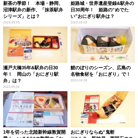
新茶の季節！ 本場・静岡、
姫路城・世界遺産登録&駅弁の
沼津駅弁の新作、「抹茶駅弁
日30周年！ 姫路の“めでた
シリーズ」とは？
い”おにぎり駅弁は？
2023.05.05
2023.05.03
瀬戸大橋35年&駅弁の日30
鯉のぼりのシーズン、広島の
年！ 岡山の「おにぎり駅
名物食材を「おにぎり」で！
弁」は？
2023.04.28
2023.05.01
1年を切った北陸新幹線敦賀開
おにぎりならぬ“鬼斬