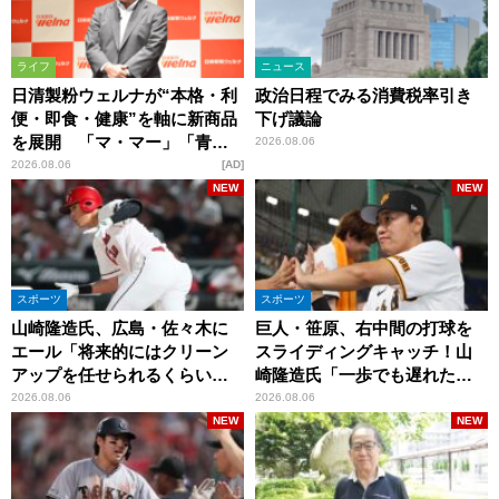
ライフ
ニュース
日清製粉ウェルナが“本格・利
政治日程でみる消費税率引き
便・即食・健康”を軸に新商品
下げ議論
を展開 「マ・マー」「青の
2026.08.06
洞窟」ブランドを強化
2026.08.06
AD
NEW
NEW
スポーツ
スポーツ
山崎隆造氏、広島・佐々木に
巨人・笹原、右中間の打球を
エール「将来的にはクリーン
スライディングキャッチ！山
アップを任せられるくらいま
崎隆造氏「一歩でも遅れた
では成長して」
ら…」
2026.08.06
2026.08.06
NEW
NEW