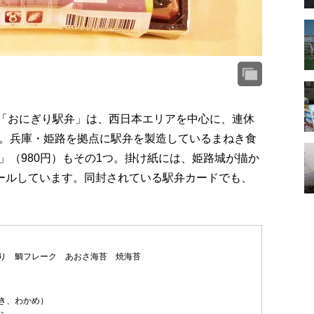
た「おにぎり駅弁」は、西日本エリアを中心に、連休
。兵庫・姫路を拠点に駅弁を製造しているまねき食
」（980円）もその1つ。掛け紙には、姫路城が描か
ピールしています。同封されている駅弁カードでも、
り 鯛フレーク あおさ海苔 焼海苔
き、わかめ）