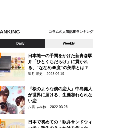
ANKING
コラムの人気記事ランキング
Daily
Weekly
日本随一の手間をかけた新青森駅
弁「ひとくちだらけ」に貫かれ
る、“ななめ45度”の美学とは？
望月 崇史
2023.06.19
『桜のような僕の恋人』中島健人
が世界に届ける、生涯忘れられな
い恋
八雲 ふみね
2022.03.26
N
日本で初めての「駅弁サンドウィ
ッチ」誕生のきっかけを作った、