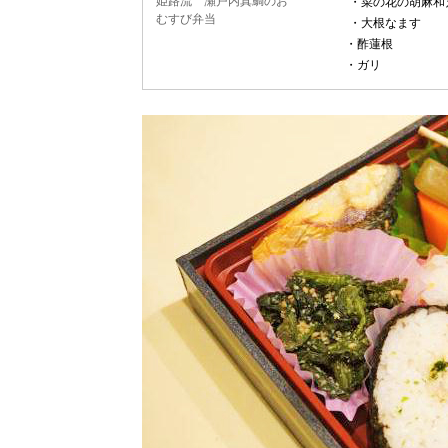
姫路流 瀬戸内真鯛のお
・菜の花の胡麻和
むすび弁当
・大根なます
・酢蓮根
・ガリ