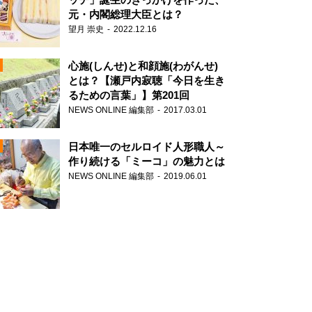
元・内閣総理大臣とは？
望月 崇史
2022.12.16
心施(しんせ)と和顔施(わがんせ)
とは？【瀬戸内寂聴「今日を生き
るための言葉」】第201回
NEWS ONLINE 編集部
2017.03.01
N
日本唯一のセルロイド人形職人～
作り続ける「ミーコ」の魅力とは
NEWS ONLINE 編集部
2019.06.01