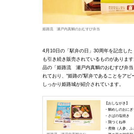
姫路流 瀬戸内真鯛のおむすび弁当
4月10日の「駅弁の日」30周年を記念し
も引き続き販売されているものがあります
品の「姫路流 瀬戸内真鯛のおむすび弁当
れており、“姫路の”駅弁であることをア
しっかり姫路城が紹介されています。
【おしながき】
・鯛めしのおにぎ
・さばの塩焼き
・鶏つくね串
・煮物（人参、ふ