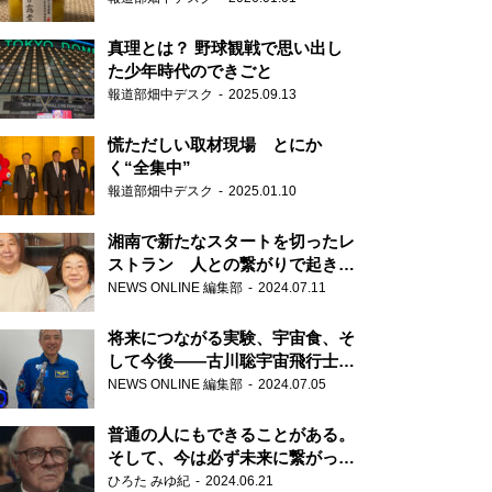
真理とは？ 野球観戦で思い出し
た少年時代のできごと
報道部畑中デスク
2025.09.13
慌ただしい取材現場 とにか
く“全集中”
報道部畑中デスク
2025.01.10
湘南で新たなスタートを切ったレ
ストラン 人との繋がりで起きた
奇跡
NEWS ONLINE 編集部
2024.07.11
将来につながる実験、宇宙食、そ
して今後――古川聡宇宙飛行士単
独インタビュー
NEWS ONLINE 編集部
2024.07.05
普通の人にもできることがある。
そして、今は必ず未来に繋がって
いく……『ONE LIFE 奇跡が繋い
ひろた みゆ紀
2024.06.21