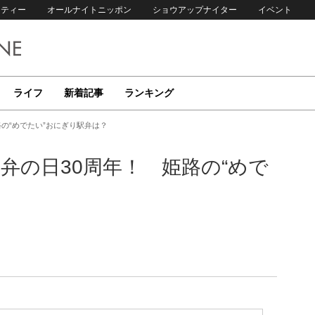
リティー
オールナイトニッポン
ショウアップナイター
イベント
ライフ
新着記事
ランキング
の“めでたい”おにぎり駅弁は？
弁の日30周年！ 姫路の“めで