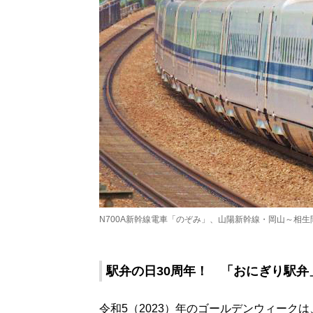
N700A新幹線電車「のぞみ」、山陽新幹線・岡山～相生
駅弁の日30周年！ 「おにぎり駅弁
令和5（2023）年のゴールデンウィーク