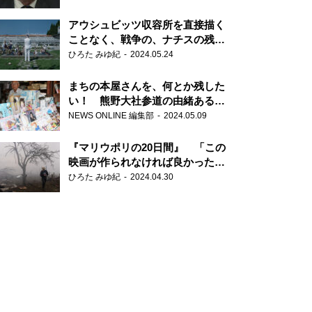
だ6000の命』
アウシュビッツ収容所を直接描く
ことなく、戦争の、ナチスの残虐
さが見える映画 『関心領域』
ひろた みゆ紀
2024.05.24
まちの本屋さんを、何とか残した
い！ 熊野大社参道の由緒ある書
店・三代目の強い思い
NEWS ONLINE 編集部
2024.05.09
『マリウポリの20日間』 「この
映画が作られなければ良かった」
と語る監督
ひろた みゆ紀
2024.04.30