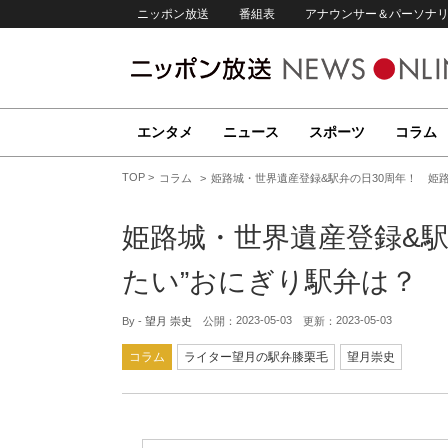
ニッポン放送
番組表
アナウンサー＆パーソナ
エンタメ
ニュース
スポーツ
コラム
TOP
コラム
姫路城・世界遺産登録&駅弁の日30周年！ 姫路
姫路城・世界遺産登録&駅
たい”おにぎり駅弁は？
2023-05-03
2023-05-03
By -
望月 崇史
公開：
更新：
コラム
ライター望月の駅弁膝栗毛
望月崇史