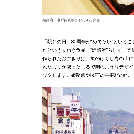
姫路流 瀬戸内真鯛のおむすび弁当
「駅弁の日」30周年が“めでたい”という
たというまねき食品。“姫路流”らしく、
作られたおにぎりは、鯛のほぐし身の上に
れたガリが載ったまるで鯛のようなデザイ
ワクします。姫路駅や関西の主要駅の他、