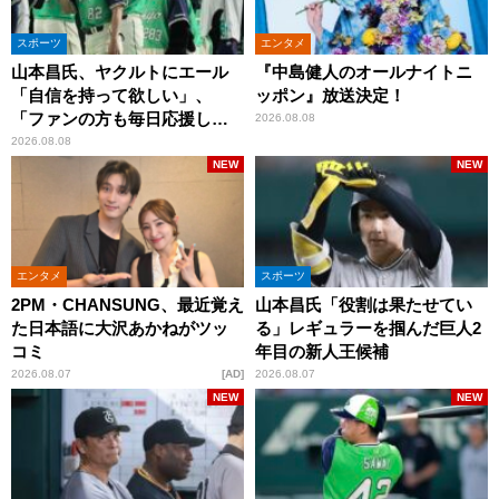
スポーツ
エンタメ
山本昌氏、ヤクルトにエール
『中島健人のオールナイトニ
「自信を持って欲しい」、
ッポン』放送決定！
「ファンの方も毎日応援して
2026.08.08
くれています」
2026.08.08
NEW
NEW
エンタメ
スポーツ
2PM・CHANSUNG、最近覚え
山本昌氏「役割は果たせてい
た日本語に大沢あかねがツッ
る」レギュラーを掴んだ巨人2
コミ
年目の新人王候補
2026.08.07
AD
2026.08.07
NEW
NEW