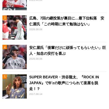
広島、7回の継投策が裏目に…最下位転落 安
仁屋氏「この時期に来て勉強はない」
2026.08.06
安仁屋氏「後輩だけに頑張ってもらいたい」巨
人・知念の安打を喜ぶ
2026.08.06
SUPER BEAVER・渋谷龍太、『ROCK IN
JAPAN』でB’zの歌声につられて楽屋を脱
走！？
2017.08.14