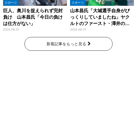
スポーツ
スポーツ
巨人、奥川を捉えられず完封
山本昌氏「大城選手自身がび
負け 山本昌氏「今日の負け
っくりしていましたね」ヤク
は仕方がない」
ルトのファースト・澤井の判
断を評価
2026.08.07
2026.08.07
新着記事をもっと見る