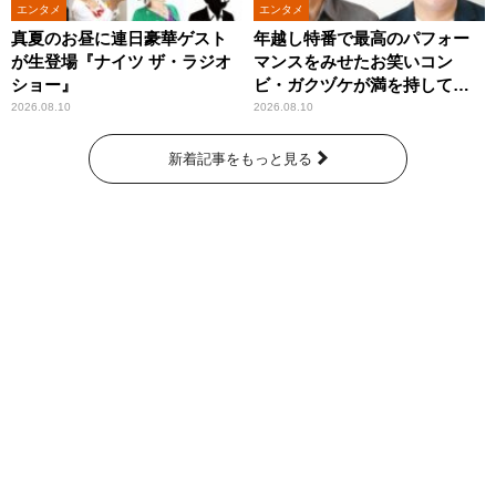
エンタメ
エンタメ
真夏のお昼に連日豪華ゲスト
年越し特番で最高のパフォー
が生登場『ナイツ ザ・ラジオ
マンスをみせたお笑いコン
ショー』
ビ・ガクヅケが満を持して
『オールナイトニッポン
2026.08.10
2026.08.10
0(ZERO)』に登場！
新着記事をもっと見る