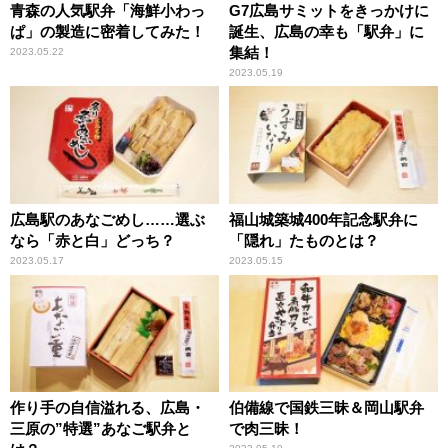
青森の人気駅弁「海鮮小わっ
G7広島サミットをきっかけに
ぱ」の製造に密着してみた！
誕生、広島の幸も「駅弁」に
集結！
2023.05.22
2023.05.19
広島駅のあなごめし……選ぶ
福山城築城400年記念駅弁に
なら「赤と白」どっち？
「隠れ」たものとは？
2023.05.17
2023.05.15
作り手の自信溢れる、広島・
伯備線で国鉄三昧＆岡山駅弁
三原の”特選”あなご駅弁と
で肉三昧！