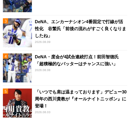
DeNA、エンカーナシオン4番固定で打線が活
性化 谷繁氏「前後の流れがすごく良くなりま
したね」
2026.08.09
DeNA・度会が4試合連続打点！前田智徳氏
「超積極的なバッターはチャンスに強い」
2026.08.08
「いつでも肩は温まっております」デビュー30
周年の西川貴教が『オールナイトニッポン』に
登場！
2026.08.03