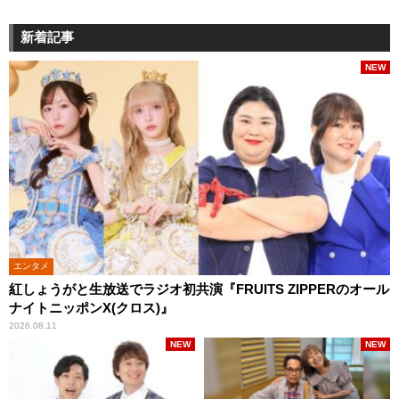
新着記事
NEW
エンタメ
紅しょうがと生放送でラジオ初共演『FRUITS ZIPPERのオール
ナイトニッポンX(クロス)』
2026.08.11
NEW
NEW