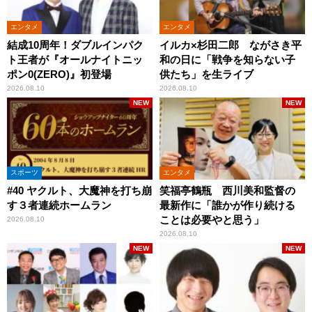
エンタメ
エンタメ
結成10周年！ダブルインパク
イルカ×杉田二郎 ながさき平
ト王者が『オールナイトニッ
和の日に「戦争を知らない子
ポン0(ZERO)』初登場
供たち」を生ライブ
2026.08.10
2026.08.10
NEW
NEW
スポーツ
エンタメ
#40 ヤクルト、大魔神を打ち崩
笑福亭鶴瓶 西川美和監督の
す３者連続ホームラン
最新作に「誰かが作り続ける
ことは必要やと思う」
2026.08.10
2026.08.10
NEW
NEW