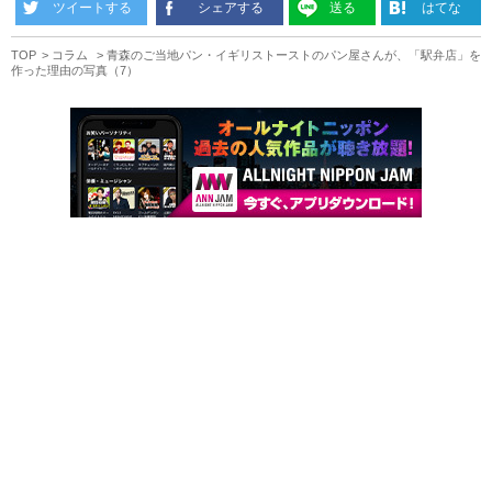
ツイートする
シェアする
送る
はてな
TOP
コラム
青森のご当地パン・イギリストーストのパン屋さんが、「駅弁店」を
作った理由の写真（7）