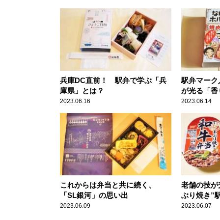
兵庫DC直前！ 駅弁で学ぶ「兵
駅弁マーク
庫県」とは？
が光る「香
のホルモン
2023.06.16
2023.06.14
これからは弁当と共に続く、
老舗の技が
「SL銀河」の思い出
ぶり焼き”
2023.06.09
2023.06.07