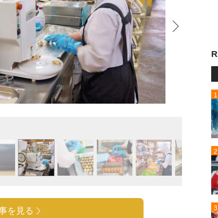
R
若生お
事を見る