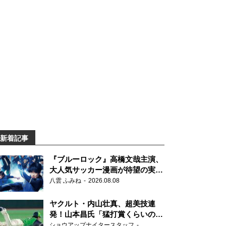
新着記事
『ブルーロック』高橋文哉主演、
大人気サッカー漫画が待望の実写
映画に
八雲 ふみね
2026.08.08
ヤクルト・内山壮真、超美技連
発！山本昌氏「猛打賞くらいの価
値」
ショウアップナイタースタッフ