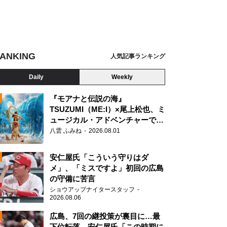
ANKING
人気記事ランキング
Daily
Weekly
『モアナと伝説の海』
TSUZUMI（ME:I）×尾上松也、ミ
にぎりの製造
ュージカル・アドベンチャーで美
N
声を響かせる
八雲 ふみね
2026.08.01
安仁屋氏「こういう守りはダ
メ」、「ミスですよ」初回の広島
の守備に苦言
ショウアップナイタースタッフ
2026.08.06
広島、7回の継投策が裏目に…最
下位転落 安仁屋氏「この時期に