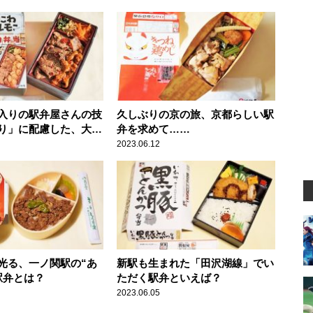
入りの駅弁屋さんの技
久しぶりの京の旅、京都らしい駅
り」に配慮した、大阪
弁を求めて……
焼き駅弁！
2023.06.12
光る、一ノ関駅の“あ
新駅も生まれた「田沢湖線」でい
駅弁とは？
ただく駅弁といえば？
2023.06.05