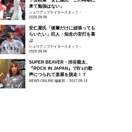
来て勉強はない」
ショウアップナイタースタッフ
2026.08.06
安仁屋氏「後輩だけに頑張っても
らいたい」巨人・知念の安打を喜
ぶ
N
ショウアップナイタースタッフ
AD
2026.08.06
SUPER BEAVER・渋谷龍太、
『ROCK IN JAPAN』でB’zの歌
声につられて楽屋を脱走！？
NEWS ONLINE 編集部
2017.08.14
2