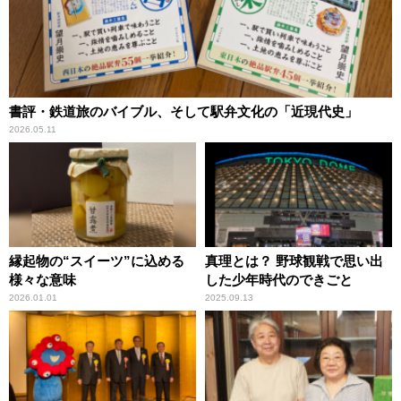
書評・鉄道旅のバイブル、そして駅弁文化の「近現代史」
2026.05.11
縁起物の“スイーツ”に込める
真理とは？ 野球観戦で思い出
様々な意味
した少年時代のできごと
2026.01.01
2025.09.13