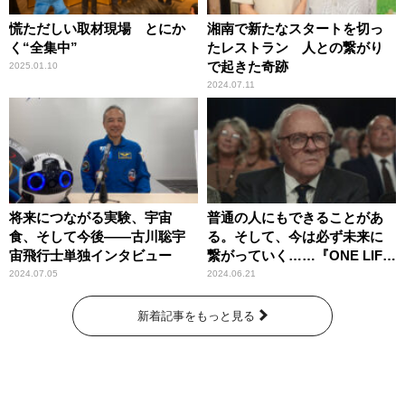
慌ただしい取材現場 とにか
湘南で新たなスタートを切っ
く“全集中”
たレストラン 人との繋がり
で起きた奇跡
2025.01.10
2024.07.11
将来につながる実験、宇宙
普通の人にもできることがあ
食、そして今後――古川聡宇
る。そして、今は必ず未来に
宙飛行士単独インタビュー
繋がっていく……『ONE LIFE
奇跡が繋いだ6000の命』
2024.07.05
2024.06.21
新着記事をもっと見る