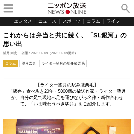
エンタメ
ニュース
スポーツ
コラム
ライフ
これからは弁当と共に続く、「SL銀河」の
思い出
望月 崇史
公開：
2023-06-09
（
2023-06-09
更新）
コラム
望月崇史
ライター望月の駅弁膝栗毛
【ライター望月の駅弁膝栗毛】
「駅弁」食べ歩き20年・5000個の放送作家・ライター望月
が、自分の足で現地へ足を運びながら名作・新作合わせ
て、「いま味わうべき駅弁」をご紹介します。