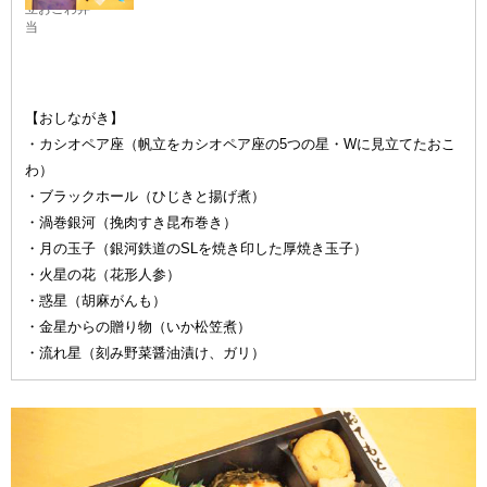
立おこわ弁
当
【おしながき】
・カシオペア座（帆立をカシオペア座の5つの星・Wに見立てたおこ
わ）
・ブラックホール（ひじきと揚げ煮）
・渦巻銀河（挽肉すき昆布巻き）
・月の玉子（銀河鉄道のSLを焼き印した厚焼き玉子）
・火星の花（花形人参）
・惑星（胡麻がんも）
・金星からの贈り物（いか松笠煮）
・流れ星（刻み野菜醤油漬け、ガリ）