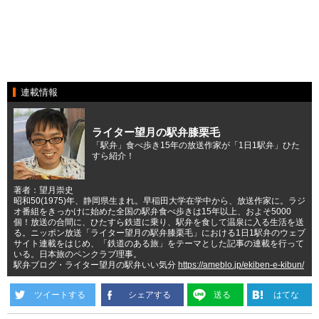
連載情報
ライター望月の駅弁膝栗毛
「駅弁」食べ歩き15年の放送作家が「1日1駅弁」ひた
すら紹介！
著者：望月崇史
昭和50(1975)年、静岡県生まれ。早稲田大学在学中から、放送作家に。ラジ
オ番組をきっかけに始めた全国の駅弁食べ歩きは15年以上、およそ5000
個！放送の合間に、ひたすら鉄道に乗り、駅弁を食して温泉に入る生活を送
る。ニッポン放送「ライター望月の駅弁膝栗毛」における1日1駅弁のウェブ
サイト連載をはじめ、「鉄道のある旅」をテーマとした記事の連載を行って
いる。日本旅のペンクラブ理事。
駅弁ブログ・ライター望月の駅弁いい気分
https://ameblo.jp/ekiben-e-kibun/
ツイートする
シェアする
送る
はてな