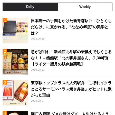
Daily
Weekly
日本随一の手間をかけた新青森駅弁「ひとくち
だらけ」に貫かれる、“ななめ45度”の美学と
は？
2023.06.19
急がば回れ！新函館北斗駅の乗換えでしくじる
な！！～函館駅「北の駅弁屋さん」(1,300円)
【ライター望月の駅弁膝栗毛】
2016.05.13
東京駅トップクラスの人気駅弁「こぼれイクラ
ととろサーモンハラス焼き弁当」がヒットに繋
がった理由
2023.08.07
瀬戸内寂聴 ダメな時はダメ。人生はなるよう