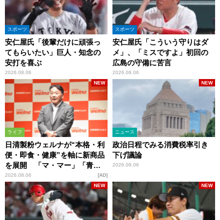
スポーツ
スポーツ
安仁屋氏「後輩だけに頑張っ
安仁屋氏「こういう守りはダ
てもらいたい」巨人・知念の
メ」、「ミスですよ」初回の
安打を喜ぶ
広島の守備に苦言
2026.08.06
2026.08.06
NEW
NEW
ライフ
ニュース
日清製粉ウェルナが“本格・利
政治日程でみる消費税率引き
便・即食・健康”を軸に新商品
下げ議論
を展開 「マ・マー」「青の
2026.08.06
洞窟」ブランドを強化
2026.08.06
AD
NEW
NEW