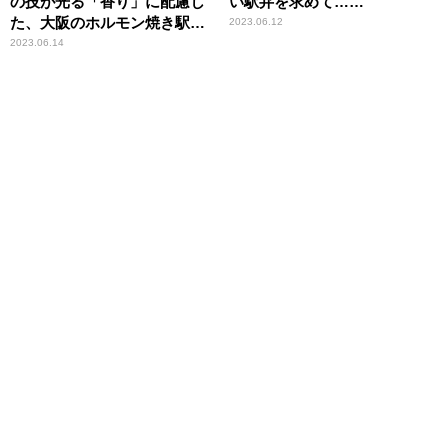
の技が光る「香り」に配慮し
い駅弁を求めて……
た、大阪のホルモン焼き駅
2023.06.12
弁！
2023.06.14