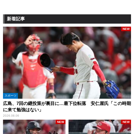
新着記事
NEW
スポーツ
広島、7回の継投策が裏目に…最下位転落 安仁屋氏「この時期
に来て勉強はない」
2026.08.06
NEW
NEW