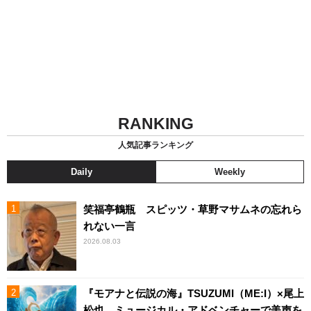
RANKING
人気記事ランキング
Daily
Weekly
笑福亭鶴瓶 スピッツ・草野マサムネの忘れら
れない一言
2026.08.03
『モアナと伝説の海』TSUZUMI（ME:I）×尾上
松也、ミュージカル・アドベンチャーで美声を