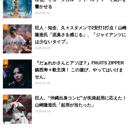
響かせる
2026.08.01
巨人・知念、久々スタメンで2安打1打点！山崎
隆造氏「泥臭さを感じる」、「ジャイアンツに
は少ないタイプ」
2026.08.05
『だぁれかさんとアソぼ？』FRUITS ZIPPER
鎮西寿々歌主演！ この遊び、やってはいけま
せん。
2026.07.25
巨人、“沖縄出身コンビ”が先発起用に応えた！
山崎隆造氏「起用が当たった」
2026.08.05