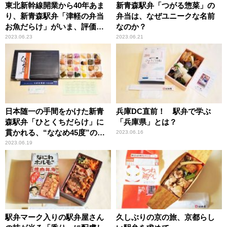
東北新幹線開業から40年あま
新青森駅弁「つがる惣菜」の
り、新青森駅弁「津軽の弁当
弁当は、なぜユニークな名前
お魚だらけ」がいま、評価さ
なのか？
れる理由
2023.06.23
2023.06.21
日本随一の手間をかけた新青
兵庫DC直前！ 駅弁で学ぶ
森駅弁「ひとくちだらけ」に
「兵庫県」とは？
貫かれる、“ななめ45度”の美
2023.06.16
学とは？
2023.06.19
駅弁マーク入りの駅弁屋さん
久しぶりの京の旅、京都らし