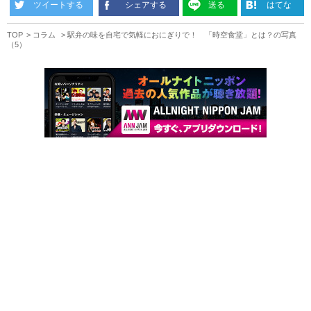
ツイートする
シェアする
送る
はてな
TOP
コラム
駅弁の味を自宅で気軽におにぎりで！ 「時空食堂」とは？の写真
（5）