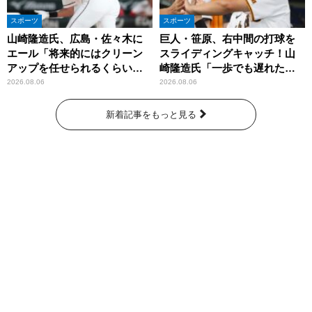
スポーツ
スポーツ
山崎隆造氏、広島・佐々木に
巨人・笹原、右中間の打球を
エール「将来的にはクリーン
スライディングキャッチ！山
アップを任せられるくらいま
崎隆造氏「一歩でも遅れた
では成長して」
ら…」
2026.08.06
2026.08.06
新着記事をもっと見る